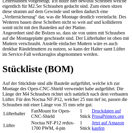
Leiterbahnen vorgebeugt. Ich nutze hier bewusst Scheiben welche
eigentlich für M2.5er Schrauben gedacht sind. Zum einen sitzen
diese stramm auf dem Gewinde und stellen dadurch eine
„Verliersicherung“ dar, was die Montage deutlich vereinfacht. Des
Weiteren bauen diese Scheiben nicht so weit auf und kollidieren
somit nicht mit den Bauteilen auf der Platine.
Angeordnet sind die Bolzen so, dass sie von unten mit Schrauben
auf die Montageplatte geschraubt sind. Der Lüfterhalter ist oben mit
Muttern verschraubt. Anstelle einfacher Muttern wäre es auch
denkbar Rändelmuttern zu nutzen, so kann der Halter samt Lüfter
im Service-Fall werkzeuglos abgenommen werden.
Stückliste (BOM)
Auf der Stückliste sind alle Bauteile aufgeführt, welche ich zur
Montage des Open-CNC-Shield verwendet habe aufgeführt. Die
Länge der M4 Schrauben richtet sich natürlich nach dem verbauten
Lüfter. Für den Noctua NF-P12, welcher 25 mm tief ist, passen die
Schrauben mit einer Länge von 35 mm sehr gut.
FanMount for Open-
1
Druckdaten auf
Lüfterhalter
CNC-Shield
Stück
PrusaPrinters.org
Noctua NF-P12 redux-
1
Jetzt auf Amazon
Lüfter
1700 PWM, 4-pin
Stück
kaufen