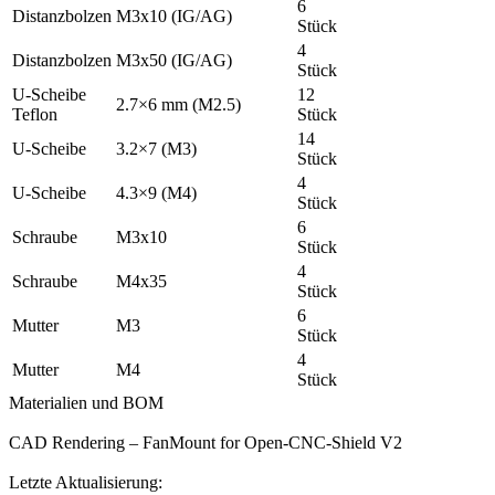
6
Distanzbolzen
M3x10 (IG/AG)
Stück
4
Distanzbolzen
M3x50 (IG/AG)
Stück
U-Scheibe
12
2.7×6 mm (M2.5)
Teflon
Stück
14
U-Scheibe
3.2×7 (M3)
Stück
4
U-Scheibe
4.3×9 (M4)
Stück
6
Schraube
M3x10
Stück
4
Schraube
M4x35
Stück
6
Mutter
M3
Stück
4
Mutter
M4
Stück
Materialien und BOM
CAD Rendering – FanMount for Open-CNC-Shield V2
Letzte Aktualisierung: