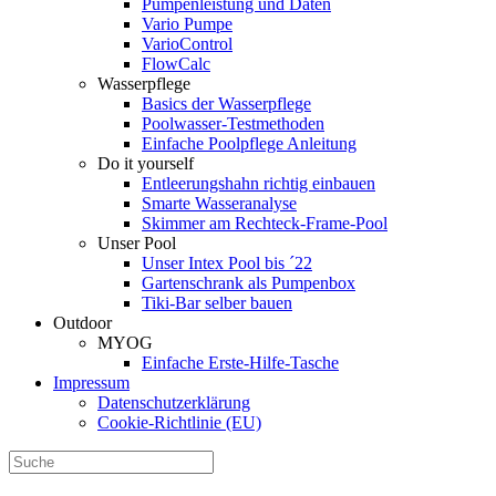
Pumpenleistung und Daten
Vario Pumpe
Vario­Control
FlowCalc
Wasserpflege
Basics der Wasserpflege
Poolwasser-Testmethoden
Einfache Poolpflege Anleitung
Do it yourself
Ent­leerungs­hahn richtig einbauen
Smarte Wasseranalyse
Skimmer am Rechteck-Frame-Pool
Unser Pool
Unser Intex Pool bis ´22
Gartenschrank als Pumpenbox
Tiki-Bar selber bauen
Outdoor
MYOG
Einfache Erste-Hilfe-Tasche
Impressum
Datenschutzerklärung
Cookie-Richtlinie (EU)