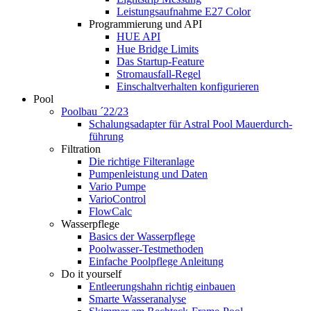
Leistungsaufnahme E27 Color
Programmierung und API
HUE API
Hue Bridge Limits
Das Startup-Feature
Stromausfall-Regel
Einschaltverhalten konfigurieren
Pool
Poolbau ´22/23
Schalungs­adapter für Astral Pool Mauer­durch­
führung
Filtration
Die richtige Filter­anlage
Pumpenleistung und Daten
Vario Pumpe
Vario­Control
FlowCalc
Wasserpflege
Basics der Wasserpflege
Poolwasser-Testmethoden
Einfache Poolpflege Anleitung
Do it yourself
Ent­leerungs­hahn richtig einbauen
Smarte Wasseranalyse