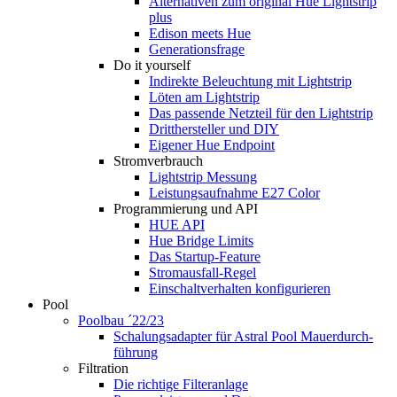
Alternativen zum original Hue Lightstrip
plus
Edison meets Hue
Generationsfrage
Do it yourself
Indirekte Beleuchtung mit Lightstrip
Löten am Lightstrip
Das passende Netzteil für den Lightstrip
Dritthersteller und DIY
Eigener Hue Endpoint
Stromverbrauch
Lightstrip Messung
Leistungsaufnahme E27 Color
Programmierung und API
HUE API
Hue Bridge Limits
Das Startup-Feature
Stromausfall-Regel
Einschaltverhalten konfigurieren
Pool
Poolbau ´22/23
Schalungs­adapter für Astral Pool Mauer­durch­
führung
Filtration
Die richtige Filter­anlage