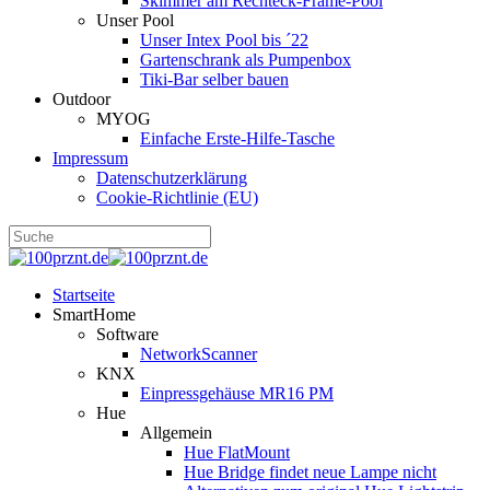
Skimmer am Rechteck-Frame-Pool
Unser Pool
Unser Intex Pool bis ´22
Gartenschrank als Pumpenbox
Tiki-Bar selber bauen
Outdoor
MYOG
Einfache Erste-Hilfe-Tasche
Impressum
Datenschutzerklärung
Cookie-Richtlinie (EU)
Startseite
SmartHome
Software
NetworkScanner
KNX
Einpressgehäuse MR16 PM
Hue
Allgemein
Hue FlatMount
Hue Bridge findet neue Lampe nicht