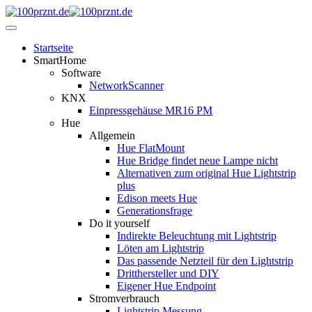
Startseite
SmartHome
Software
NetworkScanner
KNX
Einpressgehäuse MR16 PM
Hue
Allgemein
Hue FlatMount
Hue Bridge findet neue Lampe nicht
Alternativen zum original Hue Lightstrip
plus
Edison meets Hue
Generationsfrage
Do it yourself
Indirekte Beleuchtung mit Lightstrip
Löten am Lightstrip
Das passende Netzteil für den Lightstrip
Dritthersteller und DIY
Eigener Hue Endpoint
Stromverbrauch
Lightstrip Messung