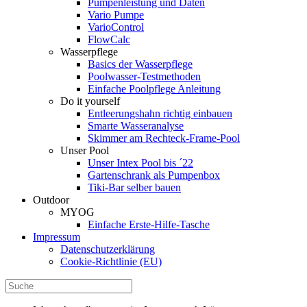
Pumpenleistung und Daten
Vario Pumpe
Vario­Control
FlowCalc
Wasserpflege
Basics der Wasserpflege
Poolwasser-Testmethoden
Einfache Poolpflege Anleitung
Do it yourself
Ent­leerungs­hahn richtig einbauen
Smarte Wasseranalyse
Skimmer am Rechteck-Frame-Pool
Unser Pool
Unser Intex Pool bis ´22
Gartenschrank als Pumpenbox
Tiki-Bar selber bauen
Outdoor
MYOG
Einfache Erste-Hilfe-Tasche
Impressum
Datenschutzerklärung
Cookie-Richtlinie (EU)