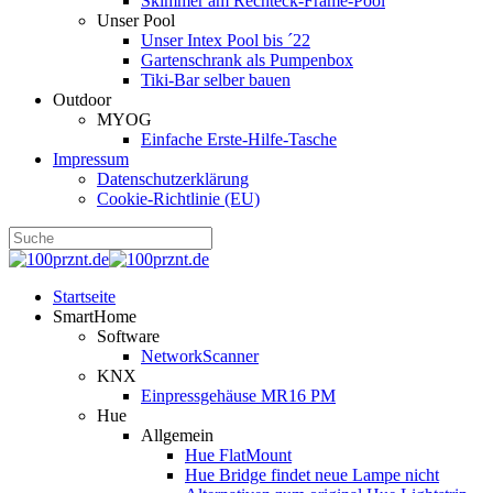
Skimmer am Rechteck-Frame-Pool
Unser Pool
Unser Intex Pool bis ´22
Gartenschrank als Pumpenbox
Tiki-Bar selber bauen
Outdoor
MYOG
Einfache Erste-Hilfe-Tasche
Impressum
Datenschutzerklärung
Cookie-Richtlinie (EU)
Startseite
SmartHome
Software
NetworkScanner
KNX
Einpressgehäuse MR16 PM
Hue
Allgemein
Hue FlatMount
Hue Bridge findet neue Lampe nicht