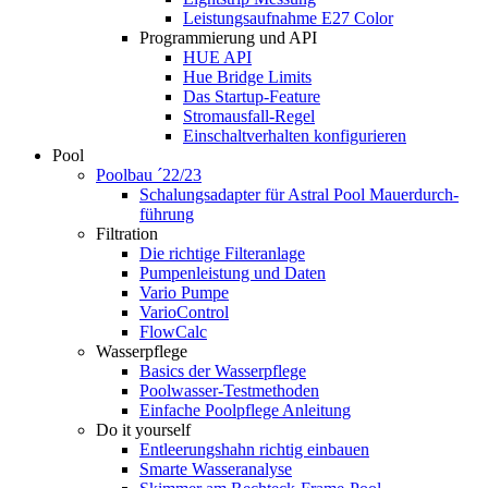
Leistungsaufnahme E27 Color
Programmierung und API
HUE API
Hue Bridge Limits
Das Startup-Feature
Stromausfall-Regel
Einschaltverhalten konfigurieren
Pool
Poolbau ´22/23
Schalungs­adapter für Astral Pool Mauer­durch­
führung
Filtration
Die richtige Filter­anlage
Pumpenleistung und Daten
Vario Pumpe
Vario­Control
FlowCalc
Wasserpflege
Basics der Wasserpflege
Poolwasser-Testmethoden
Einfache Poolpflege Anleitung
Do it yourself
Ent­leerungs­hahn richtig einbauen
Smarte Wasseranalyse