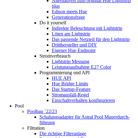
Alternativen zum original Hue Lightstrip
plus
Edison meets Hue
Generationsfrage
Do it yourself
Indirekte Beleuchtung mit Lightstrip
Löten am Lightstrip
Das passende Netzteil für den Lightstrip
Dritthersteller und DIY
Eigener Hue Endpoint
Stromverbrauch
Lightstrip Messung
Leistungsaufnahme E27 Color
Programmierung und API
HUE API
Hue Bridge Limits
Das Startup-Feature
Stromausfall-Regel
Einschaltverhalten konfigurieren
Pool
Poolbau ´22/23
Schalungs­adapter für Astral Pool Mauer­durch­
führung
Filtration
Die richtige Filter­anlage