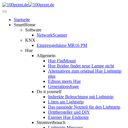
Startseite
SmartHome
Software
NetworkScanner
KNX
Einpressgehäuse MR16 PM
Hue
Allgemein
Hue FlatMount
Hue Bridge findet neue Lampe nicht
Alternativen zum original Hue Lightstrip
plus
Edison meets Hue
Generationsfrage
Do it yourself
Indirekte Beleuchtung mit Lightstrip
Löten am Lightstrip
Das passende Netzteil für den Lightstrip
Dritthersteller und DIY
Eigener Hue Endpoint
Stromverbrauch
Lightstrip Messung