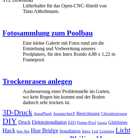
STL Download
Lüfterhalter für das Open-CNC-Shield von
Timo Altholtmann.
Foto­sammlung zum Poolbau
Eine kleine Galerie mit Fotos rund um die
Entstehung und Vorbereitung unseres
Poolplatzes, für den Intex Rondo 4,88 x 1,22 m
Framepool.
Trockenrasen anlegen
Ausbesserung einer Problemstelle im Garten,
wo kein Regen hin kommt und der Boden
dadurch sehr trocken ist.
3D-Druck
Berechnung
AquaPlus6
AquatechniX
Chlordosierung
DIY
Druck
Elektroinstallation
Glühbirne
EZO
Frame-Pool
Garten
Licht
Hack
Hue Bridge
Installation
hue Api
Intex
Led
Leistung