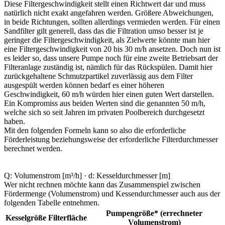
Diese Filtergeschwindigkeit stellt einen Richtwert dar und muss
natürlich nicht exakt angefahren werden. Größere Abweichungen,
in beide Richtungen, sollten allerdings vermieden werden. Für einen
Sandfilter gilt generell, dass das die Filtration umso besser ist je
geringer die Filtergeschwindigkeit, als Zielwerte könnte man hier
eine Filtergeschwindigkeit von 20 bis 30 m/h ansetzen. Doch nun ist
es leider so, dass unsere Pumpe noch für eine zweite Betriebsart der
Filteranlage zuständig ist, nämlich für das Rückspülen. Damit hier
zurückgehaltene Schmutzpartikel zuverlässig aus dem Filter
ausgespült werden können bedarf es einer höheren
Geschwindigkeit, 60 m/h würden hier einen guten Wert darstellen.
Ein Kompromiss aus beiden Werten sind die genannten 50 m/h,
welche sich so seit Jahren im privaten Poolbereich durchgesetzt
haben.
Mit den folgenden Formeln kann so also die erforderliche
Förderleistung beziehungsweise der erforderliche Filterdurchmesser
berechnet werden.
Q: Volumenstrom [m³/h] · d: Kesseldurchmesser [m]
Wer nicht rechnen möchte kann das Zusammenspiel zwischen
Fördermenge (Volumenstrom) und Kessendurchmesser auch aus der
folgenden Tabelle entnehmen.
Pumpengröße* (errechneter
Kesselgröße
Filterfläche
Volumenstrom)