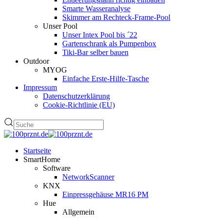
Smarte Wasseranalyse
Skimmer am Rechteck-Frame-Pool
Unser Pool
Unser Intex Pool bis ´22
Gartenschrank als Pumpenbox
Tiki-Bar selber bauen
Outdoor
MYOG
Einfache Erste-Hilfe-Tasche
Impressum
Datenschutzerklärung
Cookie-Richtlinie (EU)
Startseite
SmartHome
Software
NetworkScanner
KNX
Einpressgehäuse MR16 PM
Hue
Allgemein