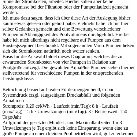
Sinne der Stromkosten, arbeitet. Hierbei sollen aber keine
Kompromisse bei der Filtration oder der Pumpenlaufzeit gemacht
werden.
Ich muss dazu sagen, dass ich über diese Art der Auslegung bisher
kaum etwas gelesen oder gehört habe. Vielmehr habe ich mir hier
selber Gedanken gemacht und eine Bewertung verschiedener
Pumpen in Abhängigkeit des Poolvolumens durchgeführt. Hierbei
habe ich mich allerdings nicht regelbare auf Pumpen aus dem
Einstiegssegment beschränkt. Mit sogenannten Vario-Pumpen ließen
sich die Stromkosten natürlich noch weiter senken.
Basis für die Auswahl bildet dieses Diagramm, welches die zu
erwartenden Stromkosten von vier Pumpen in Relation zur
Poolgröße aufzeigt. Die gewählten AquaPlus Pumpen stehen hierbei
stellvertretend für verschiedene Pumpen in der entsprechenden
Leistungsklasse.
Betrachtung basiert auf realen Fördermengen bei 0,75 bar
Systemdruck (zzgl. saugseitigem Druckabfall) und folgenden
Annahmen
Strompreis: 0,29 ct/kWh · Laufzeit (min/Tag): 8 h · Laufzeit
(max/Tag): 15 h · Umwälzungen (min/Tag): 3 · Betriebszeit: 150
Tage/Jahr
Aufgrund der gesetzten Mindest- und Maximallaufzeiten für 3
Umwälzungen je Tag ergibt sich keine Einsparung, wenn eine zu
große Pumpe an einem kleinen Pool betrieben wird, gut zu erkennen