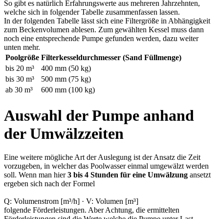
So gibt es natürlich Erfahrungswerte aus mehreren Jahrzehnten,
welche sich in folgender Tabelle zusammenfassen lassen.
In der folgenden Tabelle lässt sich eine Filtergröße in Abhängigkeit
zum Beckenvolumen ablesen. Zum gewählten Kessel muss dann
noch eine entsprechende Pumpe gefunden werden, dazu weiter
unten mehr.
Poolgröße
Filterkesseldurchmesser (Sand Füllmenge)
bis 20 m³
400 mm (50 kg)
bis 30 m³
500 mm (75 kg)
ab 30 m³
600 mm (100 kg)
Auswahl der Pumpe anhand
der Umwälzzeiten
Eine weitere mögliche Art der Auslegung ist der Ansatz die Zeit
vorzugeben, in welcher das Poolwasser einmal umgewälzt werden
soll. Wenn man hier
3 bis 4 Stunden für eine Umwälzung
ansetzt
ergeben sich nach der Formel
Q: Volumenstrom [m³/h] · V: Volumen [m³]
folgende Förderleistungen. Aber Achtung, die ermittelten
Förderleistungen sind die Werte welche die Pumpe unter Last