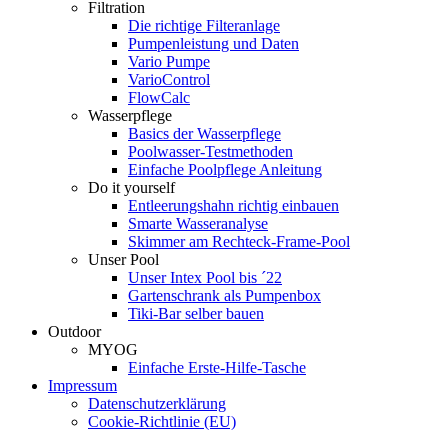
Filtration
Die richtige Filter­anlage
Pumpenleistung und Daten
Vario Pumpe
Vario­Control
FlowCalc
Wasserpflege
Basics der Wasserpflege
Poolwasser-Testmethoden
Einfache Poolpflege Anleitung
Do it yourself
Ent­leerungs­hahn richtig einbauen
Smarte Wasseranalyse
Skimmer am Rechteck-Frame-Pool
Unser Pool
Unser Intex Pool bis ´22
Gartenschrank als Pumpenbox
Tiki-Bar selber bauen
Outdoor
MYOG
Einfache Erste-Hilfe-Tasche
Impressum
Datenschutzerklärung
Cookie-Richtlinie (EU)