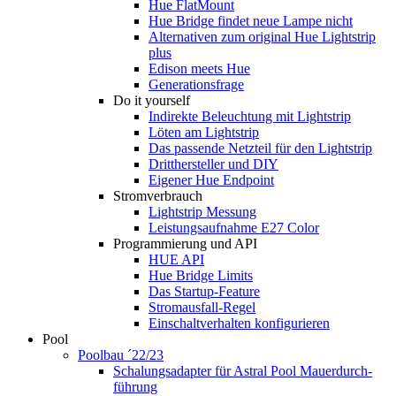
Hue FlatMount
Hue Bridge findet neue Lampe nicht
Alternativen zum original Hue Lightstrip
plus
Edison meets Hue
Generationsfrage
Do it yourself
Indirekte Beleuchtung mit Lightstrip
Löten am Lightstrip
Das passende Netzteil für den Lightstrip
Dritthersteller und DIY
Eigener Hue Endpoint
Stromverbrauch
Lightstrip Messung
Leistungsaufnahme E27 Color
Programmierung und API
HUE API
Hue Bridge Limits
Das Startup-Feature
Stromausfall-Regel
Einschaltverhalten konfigurieren
Pool
Poolbau ´22/23
Schalungs­adapter für Astral Pool Mauer­durch­
führung