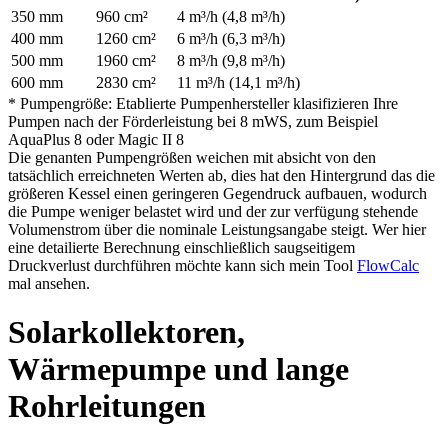
350 mm
960 cm²
4 m³/h (4,8 m³/h)
400 mm
1260 cm²
6 m³/h (6,3 m³/h)
500 mm
1960 cm²
8 m³/h (9,8 m³/h)
600 mm
2830 cm²
11 m³/h (14,1 m³/h)
* Pumpengröße: Etablierte Pumpenhersteller klasifizieren Ihre
Pumpen nach der Förderleistung bei 8 mWS, zum Beispiel
AquaPlus 8 oder Magic II 8
Die genanten Pumpengrößen weichen mit absicht von den
tatsächlich erreichneten Werten ab, dies hat den Hintergrund das die
größeren Kessel einen geringeren Gegendruck aufbauen, wodurch
die Pumpe weniger belastet wird und der zur verfügung stehende
Volumenstrom über die nominale Leistungsangabe steigt. Wer hier
eine detailierte Berechnung einschließlich saugseitigem
Druckverlust durchführen möchte kann sich mein Tool
FlowCalc
mal ansehen.
Solarkollektoren,
Wärmepumpe und lange
Rohrleitungen