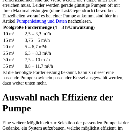
erreichen muss. Leider werden gerade günstige Pumpen oft mit
ihren Maximalleistungen (ohne Last/Gegendruck) beworben.
Einzelheiten worauf es bei einer Pumpe ankommt sind hier im
Artikel
Pumpenleistung und Daten
nachzulesen.
Poolgröße
Fördermenge (4 – 3 h/Umwälzung)
10 m³
2,5 – 3,3 m³/h
15 m³
3,75 – 5 m³/h
20 m³
5 – 6,7 m³/h
25 m³
6,3 – 8,3 m³/h
30 m³
7,5 – 10 m³/h
35 m³
8,8 – 11,7 m³/h
Ist die benötigte Förderleistung bekannt, kann zu dieser eine
passende Pumpe sowie ein passender Kessel ausgewählt werden,
dazu weiter unten mehr.
Auswahl nach Effizienz der
Pumpe
Eine weitere Möglichkeit zur Selektion der passenden Pumpe ist der
Gedanke, ein System aufzubauen, welche möglichst effizient, im