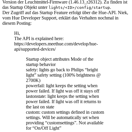
Version der Leuchtmittel-Firmware (1.46.13_r26312). Zu finden ist
das Startup Objekt unter
.
lights/<ID>/config/startup
Der Zugriff auf das Startup Feature erfolgt über die Hue-API. Niek,
vom Hue Developer Support, erklärt das Verhalten nochmal in
diesem Posting:
Hi,
The API is explained here:
https://developers.meethue.com/develop/hue-
api/supported-devices/
Startup object attributes Mode of the
startup behavior
safety: lights go back to Philips “bright
light” safety setting (100% brightness @
2700K)
powerfail: light keeps the setting when
power failed. If light was off it stays off
lastonstate: light keeps the setting when
power failed. If light was off it returns to
the last on state
custom: custom settings defined in custom
settings. Will be automatically set when
providing “customsettings”. Not available
for “On/Off Light”