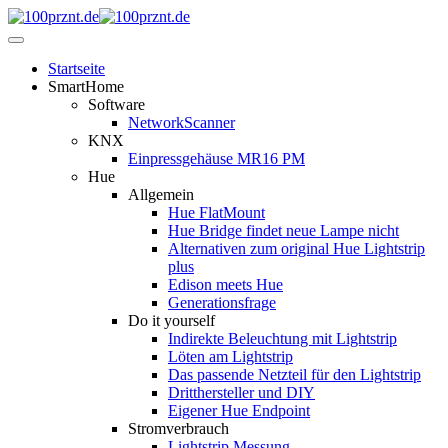
Startseite
SmartHome
Software
NetworkScanner
KNX
Einpressgehäuse MR16 PM
Hue
Allgemein
Hue FlatMount
Hue Bridge findet neue Lampe nicht
Alternativen zum original Hue Lightstrip
plus
Edison meets Hue
Generationsfrage
Do it yourself
Indirekte Beleuchtung mit Lightstrip
Löten am Lightstrip
Das passende Netzteil für den Lightstrip
Dritthersteller und DIY
Eigener Hue Endpoint
Stromverbrauch
Lightstrip Messung