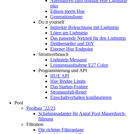
Alternativen zum original Hue Lightstrip
plus
Edison meets Hue
Generationsfrage
Do it yourself
Indirekte Beleuchtung mit Lightstrip
Löten am Lightstrip
Das passende Netzteil für den Lightstrip
Dritthersteller und DIY
Eigener Hue Endpoint
Stromverbrauch
Lightstrip Messung
Leistungsaufnahme E27 Color
Programmierung und API
HUE API
Hue Bridge Limits
Das Startup-Feature
Stromausfall-Regel
Einschaltverhalten konfigurieren
Pool
Poolbau ´22/23
Schalungs­adapter für Astral Pool Mauer­durch­
führung
Filtration
Die richtige Filter­anlage