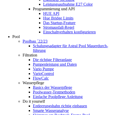
Leistungsaufnahme E27 Color
Programmierung und API
HUE API
Hue Bridge Limits
Das Startup-Feature
Stromausfall-Regel
Einschaltverhalten konfigurieren
Pool
Poolbau ´22/23
Schalungs­adapter für Astral Pool Mauer­durch­
führung
Filtration
Die richtige Filter­anlage
Pumpenleistung und Daten
Vario Pumpe
Vario­Control
FlowCalc
Wasserpflege
Basics der Wasserpflege
Poolwasser-Testmethoden
Einfache Poolpflege Anleitung
Do it yourself
Ent­leerungs­hahn richtig einbauen
Smarte Wasseranalyse