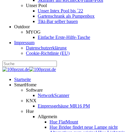
Skimmer am Rechteck-Frame-Pool
Unser Pool
Unser Intex Pool bis ´22
Gartenschrank als Pumpenbox
Tiki-Bar selber bauen
Outdoor
MYOG
Einfache Erste-Hilfe-Tasche
Impressum
Datenschutzerklärung
Cookie-Richtlinie (EU)
Startseite
SmartHome
Software
NetworkScanner
KNX
Einpressgehäuse MR16 PM
Hue
Allgemein
Hue FlatMount
Hue Bridge findet neue Lampe nicht