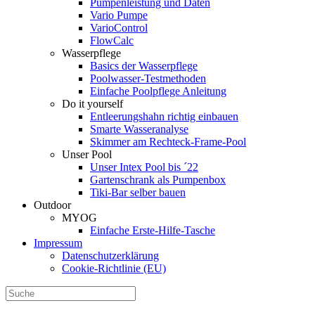
Pumpenleistung und Daten
Vario Pumpe
Vario­Control
FlowCalc
Wasserpflege
Basics der Wasserpflege
Poolwasser-Testmethoden
Einfache Poolpflege Anleitung
Do it yourself
Ent­leerungs­hahn richtig einbauen
Smarte Wasseranalyse
Skimmer am Rechteck-Frame-Pool
Unser Pool
Unser Intex Pool bis ´22
Gartenschrank als Pumpenbox
Tiki-Bar selber bauen
Outdoor
MYOG
Einfache Erste-Hilfe-Tasche
Impressum
Datenschutzerklärung
Cookie-Richtlinie (EU)