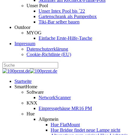
Skimmer am Rechteck-Frame-Pool
Unser Pool
Unser Intex Pool bis ´22
Gartenschrank als Pumpenbox
Tiki-Bar selber bauen
Outdoor
MYOG
Einfache Erste-Hilfe-Tasche
Impressum
Datenschutzerklärung
Cookie-Richtlinie (EU)
Startseite
SmartHome
Software
NetworkScanner
KNX
Einpressgehäuse MR16 PM
Hue
Allgemein
Hue FlatMount
Hue Bridge findet neue Lampe nicht