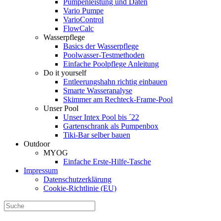
Pumpenleistung und Daten
Vario Pumpe
Vario­Control
FlowCalc
Wasserpflege
Basics der Wasserpflege
Poolwasser-Testmethoden
Einfache Poolpflege Anleitung
Do it yourself
Ent­leerungs­hahn richtig einbauen
Smarte Wasseranalyse
Skimmer am Rechteck-Frame-Pool
Unser Pool
Unser Intex Pool bis ´22
Gartenschrank als Pumpenbox
Tiki-Bar selber bauen
Outdoor
MYOG
Einfache Erste-Hilfe-Tasche
Impressum
Datenschutzerklärung
Cookie-Richtlinie (EU)