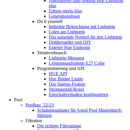
Alternativen zum original Hue Lightstrip
plus
Edison meets Hue
Generationsfrage
Do it yourself
Indirekte Beleuchtung mit Lightstrip
Löten am Lightstrip
Das passende Netzteil für den Lightstrip
Dritthersteller und DIY
Eigener Hue Endpoint
Stromverbrauch
Lightstrip Messung
Leistungsaufnahme E27 Color
Programmierung und API
HUE API
Hue Bridge Limits
Das Startup-Feature
Stromausfall-Regel
Einschaltverhalten konfigurieren
Pool
Poolbau ´22/23
Schalungs­adapter für Astral Pool Mauer­durch­
führung
Filtration
Die richtige Filter­anlage