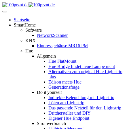
Startseite
SmartHome
Software
NetworkScanner
KNX
Einpressgehäuse MR16 PM
Hue
Allgemein
Hue FlatMount
Hue Bridge findet neue Lampe nicht
Alternativen zum original Hue Lightstrip
plus
Edison meets Hue
Generationsfrage
Do it yourself
Indirekte Beleuchtung mit Lightstrip
Löten am Lightstrip
Das passende Netzteil für den Lightstrip
Dritthersteller und DIY
Eigener Hue Endpoint
Stromverbrauch
Lightstrip Messung