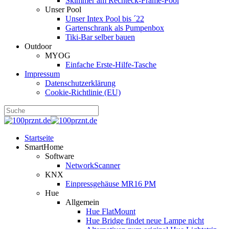
Skimmer am Rechteck-Frame-Pool
Unser Pool
Unser Intex Pool bis ´22
Gartenschrank als Pumpenbox
Tiki-Bar selber bauen
Outdoor
MYOG
Einfache Erste-Hilfe-Tasche
Impressum
Datenschutzerklärung
Cookie-Richtlinie (EU)
Startseite
SmartHome
Software
NetworkScanner
KNX
Einpressgehäuse MR16 PM
Hue
Allgemein
Hue FlatMount
Hue Bridge findet neue Lampe nicht