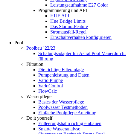
Leistungsaufnahme E27 Color
Programmierung und API
HUE API
Hue Bridge Limits
Das Startup-Feature
Stromausfall-Regel
Einschaltverhalten konfigurieren
Pool
Poolbau ´22/23
Schalungs­adapter für Astral Pool Mauer­durch­
führung
Filtration
Die richtige Filter­anlage
Pumpenleistung und Daten
Vario Pumpe
Vario­Control
FlowCalc
Wasserpflege
Basics der Wasserpflege
Poolwasser-Testmethoden
Einfache Poolpflege Anleitung
Do it yourself
Ent­leerungs­hahn richtig einbauen
Smarte Wasseranalyse