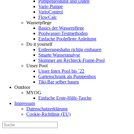
Pumpenleistung und Daten
Vario Pumpe
Vario­Control
FlowCalc
Wasserpflege
Basics der Wasserpflege
Poolwasser-Testmethoden
Einfache Poolpflege Anleitung
Do it yourself
Ent­leerungs­hahn richtig einbauen
Smarte Wasseranalyse
Skimmer am Rechteck-Frame-Pool
Unser Pool
Unser Intex Pool bis ´22
Gartenschrank als Pumpenbox
Tiki-Bar selber bauen
Outdoor
MYOG
Einfache Erste-Hilfe-Tasche
Impressum
Datenschutzerklärung
Cookie-Richtlinie (EU)