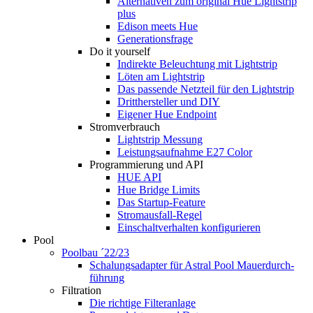
Alternativen zum original Hue Lightstrip
plus
Edison meets Hue
Generationsfrage
Do it yourself
Indirekte Beleuchtung mit Lightstrip
Löten am Lightstrip
Das passende Netzteil für den Lightstrip
Dritthersteller und DIY
Eigener Hue Endpoint
Stromverbrauch
Lightstrip Messung
Leistungsaufnahme E27 Color
Programmierung und API
HUE API
Hue Bridge Limits
Das Startup-Feature
Stromausfall-Regel
Einschaltverhalten konfigurieren
Pool
Poolbau ´22/23
Schalungs­adapter für Astral Pool Mauer­durch­
führung
Filtration
Die richtige Filter­anlage