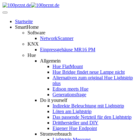
Startseite
SmartHome
Software
NetworkScanner
KNX
Einpressgehäuse MR16 PM
Hue
Allgemein
Hue FlatMount
Hue Bridge findet neue Lampe nicht
Alternativen zum original Hue Lightstrip
plus
Edison meets Hue
Generationsfrage
Do it yourself
Indirekte Beleuchtung mit Lightstrip
Löten am Lightstrip
Das passende Netzteil für den Lightstrip
Dritthersteller und DIY
Eigener Hue Endpoint
Stromverbrauch
Lightstrip Messung