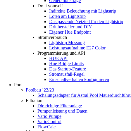
Generationsfrage
Do it yourself
Indirekte Beleuchtung mit Lightstrip
Löten am Lightstrip
Das passende Netzteil für den Lightstrip
Dritthersteller und DIY
Eigener Hue Endpoint
Stromverbrauch
Lightstrip Messung
Leistungsaufnahme E27 Color
Programmierung und API
HUE API
Hue Bridge Limits
Das Startup-Feature
Stromausfall-Regel
Einschaltverhalten konfigurieren
Pool
Poolbau ´22/23
Schalungs­adapter für Astral Pool Mauer­durch­führ
Filtration
Die richtige Filter­anlage
Pumpenleistung und Daten
Vario Pumpe
Vario­Control
FlowCalc