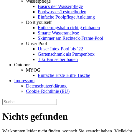
Wasserpflege
Basics der Wasserpflege
Poolwasser-Testmethoden
Einfache Poolpflege Anleitung
Do it yourself
Ent­leerungs­hahn richtig einbauen
Smarte Wasseranalyse
Skimmer am Rechteck-Frame-Pool
Unser Pool
Unser Intex Pool bis ´22
Gartenschrank als Pumpenbox
Tiki-Bar selber bauen
Outdoor
MYOG
Einfache Erste-Hilfe-Tasche
Impressum
Datenschutzerklärung
Cookie-Richtlinie (EU)
Nichts gefunden
Wir konnten leider nicht finden, wonach Sie gesucht haben. Vielleic