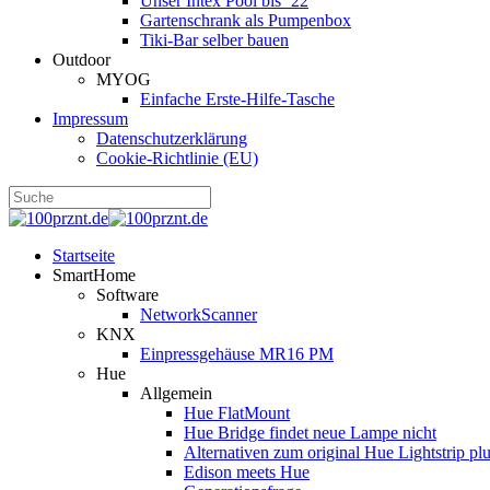
Unser Intex Pool bis ´22
Gartenschrank als Pumpenbox
Tiki-Bar selber bauen
Outdoor
MYOG
Einfache Erste-Hilfe-Tasche
Impressum
Datenschutzerklärung
Cookie-Richtlinie (EU)
Startseite
SmartHome
Software
NetworkScanner
KNX
Einpressgehäuse MR16 PM
Hue
Allgemein
Hue FlatMount
Hue Bridge findet neue Lampe nicht
Alternativen zum original Hue Lightstrip pl
Edison meets Hue