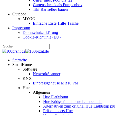
Unser Intex Pool bis ´22
Gartenschrank als Pumpenbox
Tiki-Bar selber bauen
Outdoor
MYOG
Einfache Erste-Hilfe-Tasche
Impressum
Datenschutzerklärung
Cookie-Richtlinie (EU)
Startseite
SmartHome
Software
NetworkScanner
KNX
Einpressgehäuse MR16 PM
Hue
Allgemein
Hue FlatMount
Hue Bridge findet neue Lampe nicht
Alternativen zum original Hue Lightstrip pl
Edison meets Hue