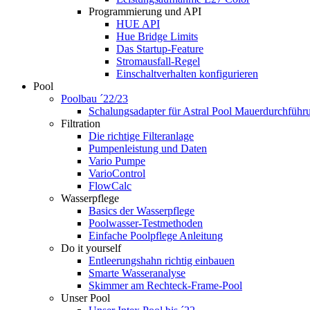
Programmierung und API
HUE API
Hue Bridge Limits
Das Startup-Feature
Stromausfall-Regel
Einschaltverhalten konfigurieren
Pool
Poolbau ´22/23
Schalungs­adapter für Astral Pool Mauer­durch­führ
Filtration
Die richtige Filter­anlage
Pumpenleistung und Daten
Vario Pumpe
Vario­Control
FlowCalc
Wasserpflege
Basics der Wasserpflege
Poolwasser-Testmethoden
Einfache Poolpflege Anleitung
Do it yourself
Ent­leerungs­hahn richtig einbauen
Smarte Wasseranalyse
Skimmer am Rechteck-Frame-Pool
Unser Pool