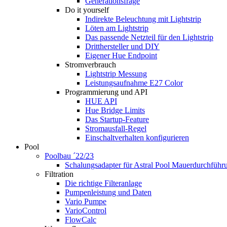
Generationsfrage
Do it yourself
Indirekte Beleuchtung mit Lightstrip
Löten am Lightstrip
Das passende Netzteil für den Lightstrip
Dritthersteller und DIY
Eigener Hue Endpoint
Stromverbrauch
Lightstrip Messung
Leistungsaufnahme E27 Color
Programmierung und API
HUE API
Hue Bridge Limits
Das Startup-Feature
Stromausfall-Regel
Einschaltverhalten konfigurieren
Pool
Poolbau ´22/23
Schalungs­adapter für Astral Pool Mauer­durch­führ
Filtration
Die richtige Filter­anlage
Pumpenleistung und Daten
Vario Pumpe
Vario­Control
FlowCalc