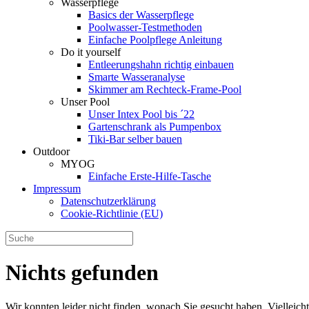
Wasserpflege
Basics der Wasserpflege
Poolwasser-Testmethoden
Einfache Poolpflege Anleitung
Do it yourself
Ent­leerungs­hahn richtig einbauen
Smarte Wasseranalyse
Skimmer am Rechteck-Frame-Pool
Unser Pool
Unser Intex Pool bis ´22
Gartenschrank als Pumpenbox
Tiki-Bar selber bauen
Outdoor
MYOG
Einfache Erste-Hilfe-Tasche
Impressum
Datenschutzerklärung
Cookie-Richtlinie (EU)
Nichts gefunden
Wir konnten leider nicht finden, wonach Sie gesucht haben. Vielleic