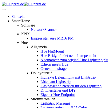
Startseite
SmartHome
Software
NetworkScanner
KNX
Einpressgehäuse MR16 PM
Hue
Allgemein
Hue FlatMount
Hue Bridge findet neue Lampe nicht
Alternativen zum original Hue Lightstrip pl
Edison meets Hue
Generationsfrage
Do it yourself
Indirekte Beleuchtung mit Lightstrip
Löten am Lightstrip
Das passende Netzteil für den Lightstrip
Dritthersteller und DIY
Eigener Hue Endpoint
Stromverbrauch
Lightstrip Messung
Leistungsaufnahme E27 Color