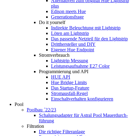
Alternativen zum original Hue Lightstrip
plus
Edison meets Hue
Generationsfrage
Do it yourself
Indirekte Beleuchtung mit Lightstrip
Löten am Lightstrip
Das passende Netzteil für den Lightstrip
Dritthersteller und DIY
Eigener Hue Endpoint
Stromverbrauch
Lightstrip Messung
Leistungsaufnahme E27 Color
Programmierung und API
HUE API
Hue Bridge Limits
Das Startup-Feature
Stromausfall-Regel
Einschaltverhalten konfigurieren
Pool
Poolbau ´22/23
Schalungs­adapter für Astral Pool Mauer­durch­
führung
Filtration
Die richtige Filter­anlage