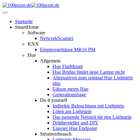
Startseite
SmartHome
Software
NetworkScanner
KNX
Einpressgehäuse MR16 PM
Hue
Allgemein
Hue FlatMount
Hue Bridge findet neue Lampe nicht
Alternativen zum original Hue Lightstrip
plus
Edison meets Hue
Generationsfrage
Do it yourself
Indirekte Beleuchtung mit Lightstrip
Löten am Lightstrip
Das passende Netzteil für den Lightstrip
Dritthersteller und DIY
Eigener Hue Endpoint
Stromverbrauch
Lightstrip Messung