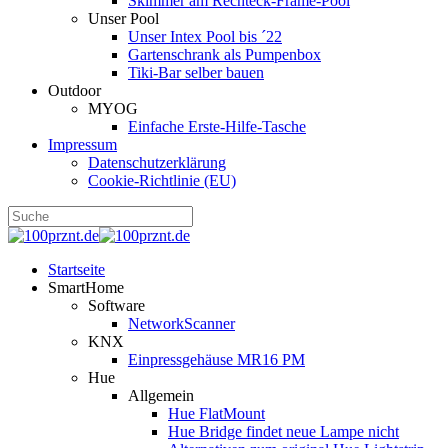
Skimmer am Rechteck-Frame-Pool
Unser Pool
Unser Intex Pool bis ´22
Gartenschrank als Pumpenbox
Tiki-Bar selber bauen
Outdoor
MYOG
Einfache Erste-Hilfe-Tasche
Impressum
Datenschutzerklärung
Cookie-Richtlinie (EU)
Startseite
SmartHome
Software
NetworkScanner
KNX
Einpressgehäuse MR16 PM
Hue
Allgemein
Hue FlatMount
Hue Bridge findet neue Lampe nicht