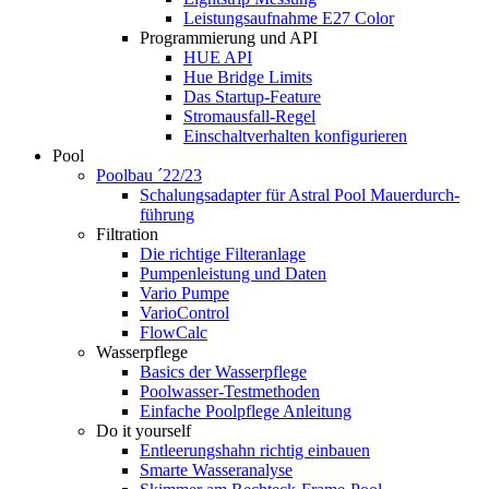
Leistungsaufnahme E27 Color
Programmierung und API
HUE API
Hue Bridge Limits
Das Startup-Feature
Stromausfall-Regel
Einschaltverhalten konfigurieren
Pool
Poolbau ´22/23
Schalungs­adapter für Astral Pool Mauer­durch­
führung
Filtration
Die richtige Filter­anlage
Pumpenleistung und Daten
Vario Pumpe
Vario­Control
FlowCalc
Wasserpflege
Basics der Wasserpflege
Poolwasser-Testmethoden
Einfache Poolpflege Anleitung
Do it yourself
Ent­leerungs­hahn richtig einbauen
Smarte Wasseranalyse