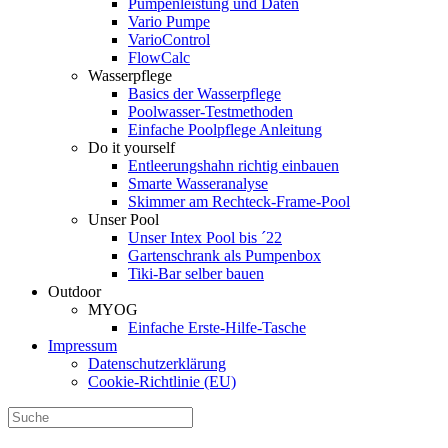
Pumpenleistung und Daten
Vario Pumpe
Vario­Control
FlowCalc
Wasserpflege
Basics der Wasserpflege
Poolwasser-Testmethoden
Einfache Poolpflege Anleitung
Do it yourself
Ent­leerungs­hahn richtig einbauen
Smarte Wasseranalyse
Skimmer am Rechteck-Frame-Pool
Unser Pool
Unser Intex Pool bis ´22
Gartenschrank als Pumpenbox
Tiki-Bar selber bauen
Outdoor
MYOG
Einfache Erste-Hilfe-Tasche
Impressum
Datenschutzerklärung
Cookie-Richtlinie (EU)