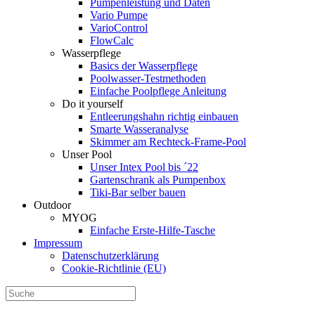
Pumpenleistung und Daten
Vario Pumpe
Vario­Control
FlowCalc
Wasserpflege
Basics der Wasserpflege
Poolwasser-Testmethoden
Einfache Poolpflege Anleitung
Do it yourself
Ent­leerungs­hahn richtig einbauen
Smarte Wasseranalyse
Skimmer am Rechteck-Frame-Pool
Unser Pool
Unser Intex Pool bis ´22
Gartenschrank als Pumpenbox
Tiki-Bar selber bauen
Outdoor
MYOG
Einfache Erste-Hilfe-Tasche
Impressum
Datenschutzerklärung
Cookie-Richtlinie (EU)