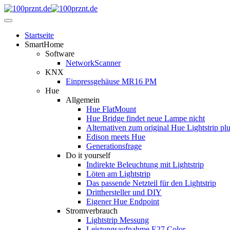
Startseite
SmartHome
Software
NetworkScanner
KNX
Einpressgehäuse MR16 PM
Hue
Allgemein
Hue FlatMount
Hue Bridge findet neue Lampe nicht
Alternativen zum original Hue Lightstrip pl
Edison meets Hue
Generationsfrage
Do it yourself
Indirekte Beleuchtung mit Lightstrip
Löten am Lightstrip
Das passende Netzteil für den Lightstrip
Dritthersteller und DIY
Eigener Hue Endpoint
Stromverbrauch
Lightstrip Messung
Leistungsaufnahme E27 Color