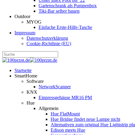
Unser Intex Pool bis ´22
Gartenschrank als Pumpenbox
Tiki-Bar selber bauen
Outdoor
MYOG
Einfache Erste-Hilfe-Tasche
Impressum
Datenschutzerklärung
Cookie-Richtlinie (EU)
Startseite
SmartHome
Software
NetworkScanner
KNX
Einpressgehäuse MR16 PM
Hue
Allgemein
Hue FlatMount
Hue Bridge findet neue Lampe nicht
Alternativen zum original Hue Lightstrip pl
Edison meets Hue