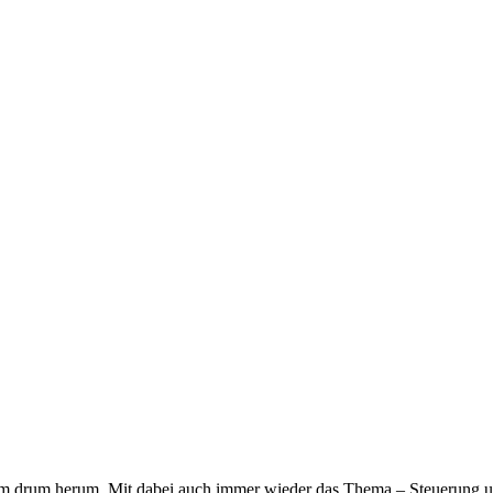
lem drum herum. Mit dabei auch immer wieder das Thema – Steuerung u