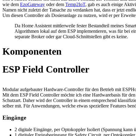
wie dem
EzoGateway
oder dem
Temp2IoT
, gab es auch einige Aktiv
Namen nicht zuletzt der Tatsache zu verdanken hat, dass er jetzt endl
Um diesen Controller als Dosieranlage zu nutzen, wird er per Erwe
Da Home Assistent mittlerweile fester Bestandteil meines Sma
Algorithmen lokal auf dem ESP implementieren, was für bei ein
separate Broker oder gar Cloud-Schnittstellen gibt es keine.
Komponenten
ESP Field Controller
Modular aufgebauter Hardware-Controller für den Betrieb mit ESPH
Mit dem ESP Field Controller möchte ich eine Hardwarebasis für de
Schutzart. Daher wird der Controller in einem entsprechend klassifizie
selber mit. Für Anwendungen, welche etwas speziellere Features benöt
Eingänge
2 digitale Eingänge, per Optokoppler Isoliert (Spannung kann 
1 digitaler Freigabeeingang für Safety Circuit, per Optokopple