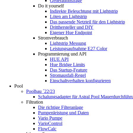
Generationsfrage
Do it yourself
Indirekte Beleuchtung mit Lightstrip
Löten am Lightstrip
Das passende Netzteil für den Lightstrip
Dritthersteller und DIY
Eigener Hue Endpoint
Stromverbrauch
Lightstrip Messung
Leistungsaufnahme E27 Color
Programmierung und API
HUE API
Hue Bridge Limits
Das Startup-Feature
Stromausfall-Regel
Einschaltverhalten konfigurieren
Pool
Poolbau ´22/23
Schalungs­adapter für Astral Pool Mauer­durch­führ
Filtration
Die richtige Filter­anlage
Pumpenleistung und Daten
Vario Pumpe
Vario­Control
FlowCalc