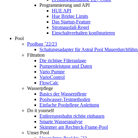
Programmierung und API
HUE API
Hue Bridge Limits
Das Startup-Feature
Stromausfall-Regel
Einschaltverhalten konfigurieren
Pool
Poolbau ´22/23
Schalungs­adapter für Astral Pool Mauer­durch­führ
Filtration
Die richtige Filter­anlage
Pumpenleistung und Daten
Vario Pumpe
Vario­Control
FlowCalc
Wasserpflege
Basics der Wasserpflege
Poolwasser-Testmethoden
Einfache Poolpflege Anleitung
Do it yourself
Ent­leerungs­hahn richtig einbauen
Smarte Wasseranalyse
Skimmer am Rechteck-Frame-Pool
Unser Pool