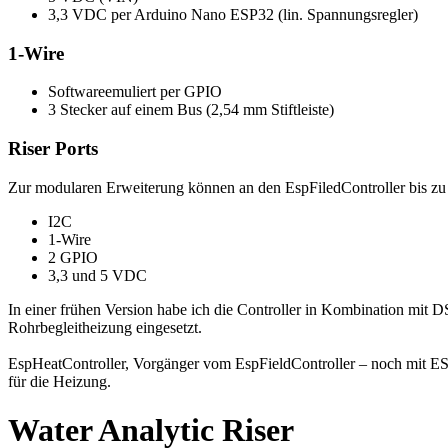
3,3 VDC per Arduino Nano ESP32 (lin. Spannungsregler)
1-Wire
Softwareemuliert per GPIO
3 Stecker auf einem Bus (2,54 mm Stiftleiste)
Riser Ports
Zur modularen Erweiterung können an den EspFiledController bis zu
I2C
1-Wire
2 GPIO
3,3 und 5 VDC
In einer frühen Version habe ich die Controller in Kombination mit 
Rohrbegleitheizung eingesetzt.
EspHeatController, Vorgänger vom EspFieldController – noch mit E
für die Heizung.
Water Analytic Riser