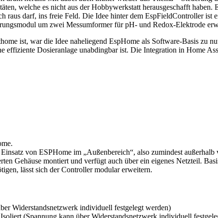
itäten, welche es nicht aus der Hobbywerkstatt herausgeschafft haben. E
ich raus darf, ins freie Feld. Die Idee hinter dem EspFieldController 
iterungsmodul um zwei Messumformer für pH- und Redox-Elektrode erwe
rthome ist, war die Idee naheliegend EspHome als Software-Basis zu nu
e effiziente Dosieranlage unabdingbar ist. Die Integration in Home As
ome.
n Einsatz von ESPHome im „Außenbereich“, also zumindest außerhalb v
rten Gehäuse montiert und verfügt auch über ein eigenes Netzteil. Basisf
igen, lässt sich der Controller modular erweitern.
über Widerstandsnetzwerk individuell festgelegt werden)
r Isoliert (Spannung kann über Widerstandsnetzwerk individuell festgel