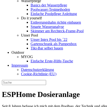
Wasserpflege
Basics der Wasserpflege
Poolwasser-Testmethoden
Einfache Poolpflege Anleitung
Do it yourself
Ent­leerungs­hahn richtig einbauen
Smarte Wasseranalyse
Skimmer am Rechteck-Frame-Pool
Unser Pool
Unser Intex Pool bis ´22
Gartenschrank als Pumpenbox
Tiki-Bar selber bauen
Outdoor
MYOG
Einfache Erste-Hilfe-Tasche
Impressum
Datenschutzerklärung
Cookie-Richtlinie (EU)
ESPHome Dosieranlage
Seit 8 Jahren befasse ich mich mit dem Poolbau, der Technik und al