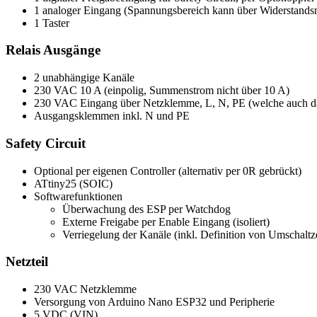
1 analoger Eingang (Spannungsbereich kann über Widerstandsne
1 Taster
Relais Ausgänge
2 unabhängige Kanäle
230 VAC 10 A (einpolig, Summenstrom nicht über 10 A)
230 VAC Eingang über Netzklemme, L, N, PE (welche auch das
Ausgangsklemmen inkl. N und PE
Safety Circuit
Optional per eigenen Controller (alternativ per 0R gebrückt)
ATtiny25 (SOIC)
Softwarefunktionen
Überwachung des ESP per Watchdog
Externe Freigabe per Enable Eingang (isoliert)
Verriegelung der Kanäle (inkl. Definition von Umschaltz
Netzteil
230 VAC Netzklemme
Versorgung von Arduino Nano ESP32 und Peripherie
5 VDC (VIN)