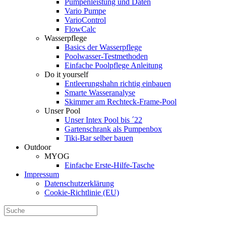
Pumpenleistung und Daten
Vario Pumpe
Vario­Control
FlowCalc
Wasserpflege
Basics der Wasserpflege
Poolwasser-Testmethoden
Einfache Poolpflege Anleitung
Do it yourself
Ent­leerungs­hahn richtig einbauen
Smarte Wasseranalyse
Skimmer am Rechteck-Frame-Pool
Unser Pool
Unser Intex Pool bis ´22
Gartenschrank als Pumpenbox
Tiki-Bar selber bauen
Outdoor
MYOG
Einfache Erste-Hilfe-Tasche
Impressum
Datenschutzerklärung
Cookie-Richtlinie (EU)