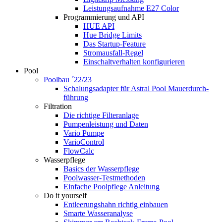
Leistungsaufnahme E27 Color
Programmierung und API
HUE API
Hue Bridge Limits
Das Startup-Feature
Stromausfall-Regel
Einschaltverhalten konfigurieren
Pool
Poolbau ´22/23
Schalungs­adapter für Astral Pool Mauer­durch­
führung
Filtration
Die richtige Filter­anlage
Pumpenleistung und Daten
Vario Pumpe
Vario­Control
FlowCalc
Wasserpflege
Basics der Wasserpflege
Poolwasser-Testmethoden
Einfache Poolpflege Anleitung
Do it yourself
Ent­leerungs­hahn richtig einbauen
Smarte Wasseranalyse