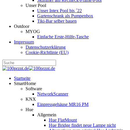
Skimmer am Rechteck-Frame-Pool
Unser Pool
Unser Intex Pool bis ´22
Gartenschrank als Pumpenbox
Tiki-Bar selber bauen
Outdoor
MYOG
Einfache Erste-Hilfe-Tasche
Impressum
Datenschutzerklärung
Cookie-Richtlinie (EU)
Startseite
SmartHome
Software
NetworkScanner
KNX
Einpressgehäuse MR16 PM
Hue
Allgemein
Hue FlatMount
Hue Bridge findet neue Lampe nicht