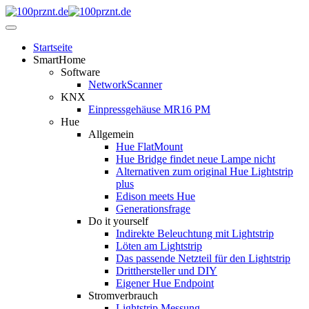
Startseite
SmartHome
Software
NetworkScanner
KNX
Einpressgehäuse MR16 PM
Hue
Allgemein
Hue FlatMount
Hue Bridge findet neue Lampe nicht
Alternativen zum original Hue Lightstrip
plus
Edison meets Hue
Generationsfrage
Do it yourself
Indirekte Beleuchtung mit Lightstrip
Löten am Lightstrip
Das passende Netzteil für den Lightstrip
Dritthersteller und DIY
Eigener Hue Endpoint
Stromverbrauch
Lightstrip Messung