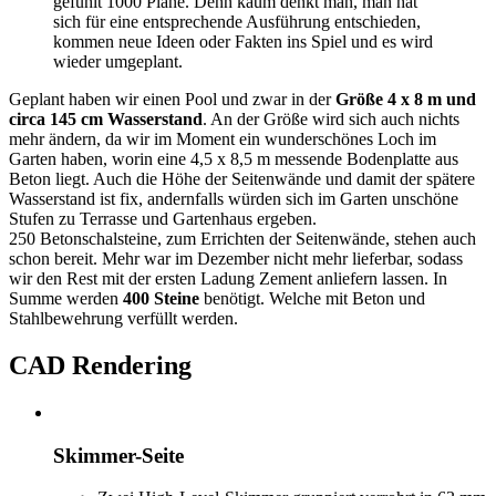
gefühlt 1000 Pläne. Denn kaum denkt man, man hat
sich für eine entsprechende Ausführung entschieden,
kommen neue Ideen oder Fakten ins Spiel und es wird
wieder umgeplant.
Geplant haben wir einen Pool und zwar in der
Größe 4 x 8 m und
circa 145 cm Wasserstand
. An der Größe wird sich auch nichts
mehr ändern, da wir im Moment ein wunderschönes Loch im
Garten haben, worin eine 4,5 x 8,5 m messende Bodenplatte aus
Beton liegt. Auch die Höhe der Seitenwände und damit der spätere
Wasserstand ist fix, andernfalls würden sich im Garten unschöne
Stufen zu Terrasse und Gartenhaus ergeben.
250 Betonschalsteine, zum Errichten der Seitenwände, stehen auch
schon bereit. Mehr war im Dezember nicht mehr lieferbar, sodass
wir den Rest mit der ersten Ladung Zement anliefern lassen. In
Summe werden
400 Steine
benötigt. Welche mit Beton und
Stahlbewehrung verfüllt werden.
CAD Rendering
Skimmer-Seite