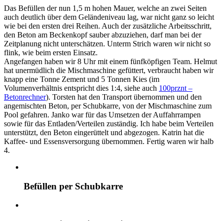
Das Befüllen der nun 1,5 m hohen Mauer, welche an zwei Seiten
auch deutlich über dem Geländeniveau lag, war nicht ganz so leicht
wie bei den ersten drei Reihen. Auch der zusätzliche Arbeitsschritt,
den Beton am Beckenkopf sauber abzuziehen, darf man bei der
Zeitplanung nicht unterschätzen. Unterm Strich waren wir nicht so
flink, wie beim ersten Einsatz.
Angefangen haben wir 8 Uhr mit einem fünfköpfigen Team. Helmut
hat unermüdlich die Mischmaschine gefüttert, verbraucht haben wir
knapp eine Tonne Zement und 5 Tonnen Kies (im
Volumenverhältnis entspricht dies 1:4, siehe auch
100prznt –
Betonrechner
). Torsten hat den Transport übernommen und den
angemischten Beton, per Schubkarre, von der Mischmaschine zum
Pool gefahren. Janko war für das Umsetzen der Auffahrrampen
sowie für das Entladen/Verteilen zuständig. Ich habe beim Verteilen
unterstützt, den Beton eingerüttelt und abgezogen. Katrin hat die
Kaffee- und Essensversorgung übernommen. Fertig waren wir halb
4.
Befüllen per Schubkarre