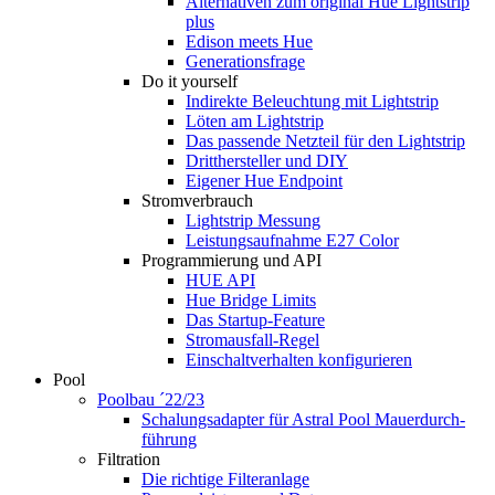
Alternativen zum original Hue Lightstrip
plus
Edison meets Hue
Generationsfrage
Do it yourself
Indirekte Beleuchtung mit Lightstrip
Löten am Lightstrip
Das passende Netzteil für den Lightstrip
Dritthersteller und DIY
Eigener Hue Endpoint
Stromverbrauch
Lightstrip Messung
Leistungsaufnahme E27 Color
Programmierung und API
HUE API
Hue Bridge Limits
Das Startup-Feature
Stromausfall-Regel
Einschaltverhalten konfigurieren
Pool
Poolbau ´22/23
Schalungs­adapter für Astral Pool Mauer­durch­
führung
Filtration
Die richtige Filter­anlage