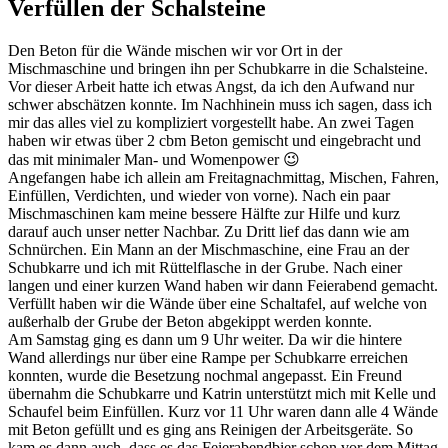
Verfüllen der Schalsteine
Den Beton für die Wände mischen wir vor Ort in der
Mischmaschine und bringen ihn per Schubkarre in die Schalsteine.
Vor dieser Arbeit hatte ich etwas Angst, da ich den Aufwand nur
schwer abschätzen konnte. Im Nachhinein muss ich sagen, dass ich
mir das alles viel zu kompliziert vorgestellt habe. An zwei Tagen
haben wir etwas über 2 cbm Beton gemischt und eingebracht und
das mit minimaler Man- und Womenpower 😉
Angefangen habe ich allein am Freitagnachmittag, Mischen, Fahren,
Einfüllen, Verdichten, und wieder von vorne). Nach ein paar
Mischmaschinen kam meine bessere Hälfte zur Hilfe und kurz
darauf auch unser netter Nachbar. Zu Dritt lief das dann wie am
Schnürchen. Ein Mann an der Mischmaschine, eine Frau an der
Schubkarre und ich mit Rüttelflasche in der Grube. Nach einer
langen und einer kurzen Wand haben wir dann Feierabend gemacht.
Verfüllt haben wir die Wände über eine Schaltafel, auf welche von
außerhalb der Grube der Beton abgekippt werden konnte.
Am Samstag ging es dann um 9 Uhr weiter. Da wir die hintere
Wand allerdings nur über eine Rampe per Schubkarre erreichen
konnten, wurde die Besetzung nochmal angepasst. Ein Freund
übernahm die Schubkarre und Katrin unterstützt mich mit Kelle und
Schaufel beim Einfüllen. Kurz vor 11 Uhr waren dann alle 4 Wände
mit Beton gefüllt und es ging ans Reinigen der Arbeitsgeräte. So
kam es dann auch, dass es das Feierabendbier schon vor dem Mittag