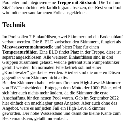
Poolleiter und integrieren eine
Treppe mit Sitzbank
. Die Tritt und
Sitzflächen möchten wir farblich grau absetzen, der Rest vom Pool
wird mit einer sandfarbenen Folie ausgekleidet.
Technik
Im Pool sollen 7 Einlaufdüsen, zwei Skimmer und ein Bodenablauf
verbaut werden. Die 8. ELD zwischen den Skimmern, fungiert als
Messwasserentnahmestelle
und bietet Platz für einen
Temperaturfühler
. Eine ELD findet Platz in der Treppe, diese ist
separat angeschlossen. Alle weiteren Einlaufdüsen sind in drei
Gruppen zusammen gefasst, welche getrennt zum Pumpenbunker
geführt werden. Im normalen Filterbetrieb soll mit einer
„Kombiwalze“ gearbeitet werden. Hierbei sind die unteren Düsen
gegenüber vom Skimmer nicht aktiv.
Bei den Skimmern haben wir uns für einen
High-Level-Skimmer
von BWT entschieden. Entgegen dem Motto der 1000 Pläne, wird
sich hier auch nichts mehr ändern, da die Skimmer die erste
Anschaffung für den neuen Pool waren. Gab im September 2022
hier einfach ein unschlagbar gutes Angebot. Aber auch ohne das
Angebot, wäre es auf jeden Fall ein High-Level-Skimmer
geworden. Der hohe Wasserstand und damit die kleine Kante zum
Beckenrandstein, gefällt mir einfach.