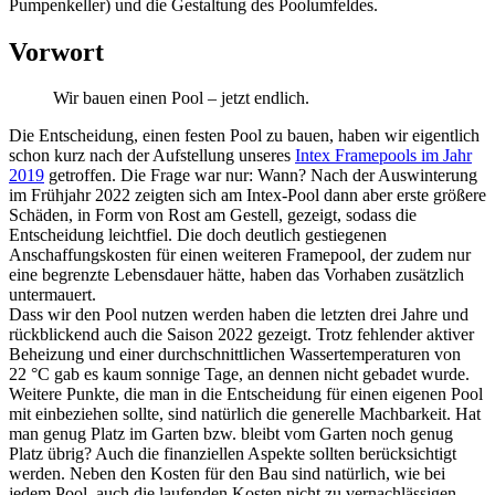
Pumpenkeller) und die Gestaltung des Poolumfeldes.
Vorwort
Wir bauen einen Pool – jetzt endlich.
Die Entscheidung, einen festen Pool zu bauen, haben wir eigentlich
schon kurz nach der Aufstellung unseres
Intex Framepools im Jahr
2019
getroffen. Die Frage war nur: Wann? Nach der Auswinterung
im Frühjahr 2022 zeigten sich am Intex-Pool dann aber erste größere
Schäden, in Form von Rost am Gestell, gezeigt, sodass die
Entscheidung leichtfiel. Die doch deutlich gestiegenen
Anschaffungskosten für einen weiteren Framepool, der zudem nur
eine begrenzte Lebensdauer hätte, haben das Vorhaben zusätzlich
untermauert.
Dass wir den Pool nutzen werden haben die letzten drei Jahre und
rückblickend auch die Saison 2022 gezeigt. Trotz fehlender aktiver
Beheizung und einer durchschnittlichen Wassertemperaturen von
22 °C gab es kaum sonnige Tage, an dennen nicht gebadet wurde.
Weitere Punkte, die man in die Entscheidung für einen eigenen Pool
mit einbeziehen sollte, sind natürlich die generelle Machbarkeit. Hat
man genug Platz im Garten bzw. bleibt vom Garten noch genug
Platz übrig? Auch die finanziellen Aspekte sollten berücksichtigt
werden. Neben den Kosten für den Bau sind natürlich, wie bei
jedem Pool, auch die laufenden Kosten nicht zu vernachlässigen.