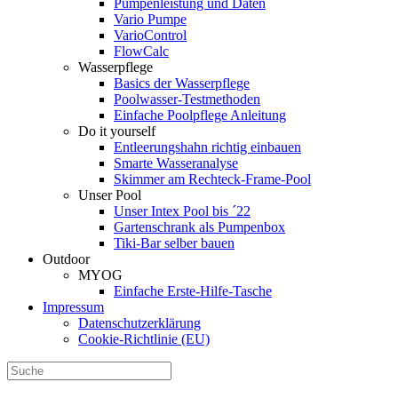
Pumpenleistung und Daten
Vario Pumpe
Vario­Control
FlowCalc
Wasserpflege
Basics der Wasserpflege
Poolwasser-Testmethoden
Einfache Poolpflege Anleitung
Do it yourself
Ent­leerungs­hahn richtig einbauen
Smarte Wasseranalyse
Skimmer am Rechteck-Frame-Pool
Unser Pool
Unser Intex Pool bis ´22
Gartenschrank als Pumpenbox
Tiki-Bar selber bauen
Outdoor
MYOG
Einfache Erste-Hilfe-Tasche
Impressum
Datenschutzerklärung
Cookie-Richtlinie (EU)