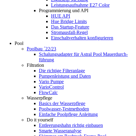
Leistungsaufnahme E27 Color
Programmierung und API
HUE API
Hue Bridge Limits
Das Startup-Feature
Stromausfall-Regel
Einschaltverhalten konfigurieren
Pool
Poolbau ´22/23
Schalungs­adapter für Astral Pool Mauer­durch­
führung
Filtration
Die richtige Filter­anlage
Pumpenleistung und Daten
Vario Pumpe
Vario­Control
FlowCalc
Wasserpflege
Basics der Wasserpflege
Poolwasser-Testmethoden
Einfache Poolpflege Anleitung
Do it yourself
Ent­leerungs­hahn richtig einbauen
Smarte Wasseranalyse