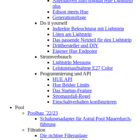
Alternativen zum original Hue Lightstrip
plus
Edison meets Hue
Generationsfrage
Do it yourself
Indirekte Beleuchtung mit Lightstrip
Löten am Lightstrip
Das passende Netzteil für den Lightstrip
Dritthersteller und DIY
Eigener Hue Endpoint
Stromverbrauch
Lightstrip Messung
Leistungsaufnahme E27 Color
Programmierung und API
HUE API
Hue Bridge Limits
Das Startup-Feature
Stromausfall-Regel
Einschaltverhalten konfigurieren
Pool
Poolbau ´22/23
Schalungs­adapter für Astral Pool Mauer­durch­
führung
Filtration
Die richtige Filter­anlage