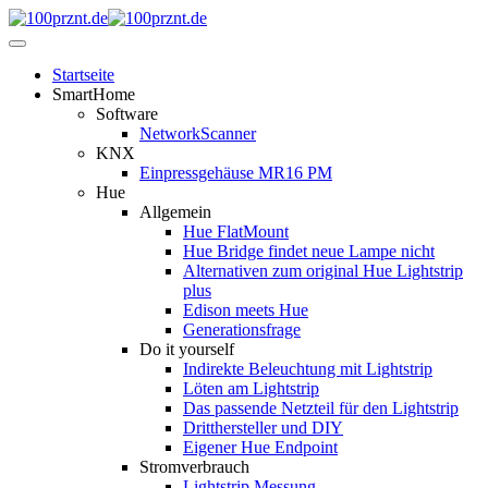
Startseite
SmartHome
Software
NetworkScanner
KNX
Einpressgehäuse MR16 PM
Hue
Allgemein
Hue FlatMount
Hue Bridge findet neue Lampe nicht
Alternativen zum original Hue Lightstrip
plus
Edison meets Hue
Generationsfrage
Do it yourself
Indirekte Beleuchtung mit Lightstrip
Löten am Lightstrip
Das passende Netzteil für den Lightstrip
Dritthersteller und DIY
Eigener Hue Endpoint
Stromverbrauch
Lightstrip Messung