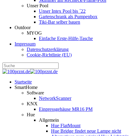
Skimmer am Rechteck-Frame-Pool
Unser Pool
Unser Intex Pool bis ´22
Gartenschrank als Pumpenbox
Tiki-Bar selber bauen
Outdoor
MYOG
Einfache Erste-Hilfe-Tasche
Impressum
Datenschutzerklärung
Cookie-Richtlinie (EU)
Startseite
SmartHome
Software
NetworkScanner
KNX
Einpressgehäuse MR16 PM
Hue
Allgemein
Hue FlatMount
Hue Bridge findet neue Lampe nicht