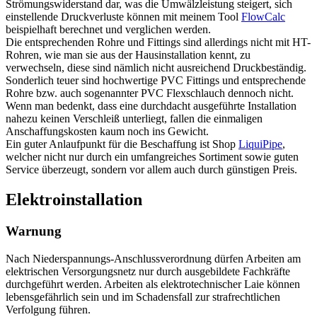
Strömungswiderstand dar, was die Umwälzleistung steigert, sich
einstellende Druckverluste können mit meinem Tool
FlowCalc
beispielhaft berechnet und verglichen werden.
Die entsprechenden Rohre und Fittings sind allerdings nicht mit HT-
Rohren, wie man sie aus der Hausinstallation kennt, zu
verwechseln, diese sind nämlich nicht ausreichend Druckbeständig.
Sonderlich teuer sind hochwertige PVC Fittings und entsprechende
Rohre bzw. auch sogenannter PVC Flexschlauch dennoch nicht.
Wenn man bedenkt, dass eine durchdacht ausgeführte Installation
nahezu keinen Verschleiß unterliegt, fallen die einmaligen
Anschaffungskosten kaum noch ins Gewicht.
Ein guter Anlaufpunkt für die Beschaffung ist Shop
LiquiPipe
,
welcher nicht nur durch ein umfangreiches Sortiment sowie guten
Service überzeugt, sondern vor allem auch durch günstigen Preis.
Elektroinstallation
Warnung
Nach Niederspannungs-Anschlussverordnung dürfen Arbeiten am
elektrischen Versorgungsnetz nur durch ausgebildete Fachkräfte
durchgeführt werden. Arbeiten als elektrotechnischer Laie können
lebensgefährlich sein und im Schadensfall zur strafrechtlichen
Verfolgung führen.