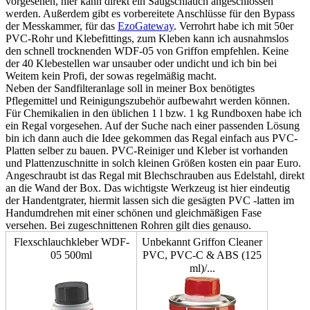
vorgesehen, hier kann direkt ein Saugschlauch angeschlossen
werden. Außerdem gibt es vorbereitete Anschlüsse für den Bypass
der Messkammer, für das
EzoGateway
. Verrohrt habe ich mit 50er
PVC-Rohr und Klebefittings, zum Kleben kann ich ausnahmslos
den schnell trocknenden WDF-05 von Griffon empfehlen. Keine
der 40 Klebestellen war unsauber oder undicht und ich bin bei
Weitem kein Profi, der sowas regelmäßig macht.
Neben der Sandfilteranlage soll in meiner Box benötigtes
Pflegemittel und Reinigungszubehör aufbewahrt werden können.
Für Chemikalien in den üblichen 1 l bzw. 1 kg Rundboxen habe ich
ein Regal vorgesehen. Auf der Suche nach einer passenden Lösung
bin ich dann auch die Idee gekommen das Regal einfach aus PVC-
Platten selber zu bauen. PVC-Reiniger und Kleber ist vorhanden
und Plattenzuschnitte in solch kleinen Größen kosten ein paar Euro.
Angeschraubt ist das Regal mit Blechschrauben aus Edelstahl, direkt
an die Wand der Box. Das wichtigste Werkzeug ist hier eindeutig
der Handentgrater, hiermit lassen sich die gesägten PVC -latten im
Handumdrehen mit einer schönen und gleichmäßigen Fase
versehen. Bei zugeschnittenen Rohren gilt dies genauso.
Flexschlauchkleber WDF-
Unbekannt Griffon Cleaner
05 500ml
PVC, PVC-C & ABS (125
ml)/...