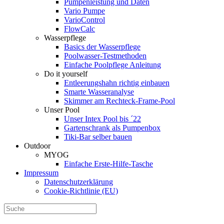
Pumpenleistung und Daten
Vario Pumpe
Vario­Control
FlowCalc
Wasserpflege
Basics der Wasserpflege
Poolwasser-Testmethoden
Einfache Poolpflege Anleitung
Do it yourself
Ent­leerungs­hahn richtig einbauen
Smarte Wasseranalyse
Skimmer am Rechteck-Frame-Pool
Unser Pool
Unser Intex Pool bis ´22
Gartenschrank als Pumpenbox
Tiki-Bar selber bauen
Outdoor
MYOG
Einfache Erste-Hilfe-Tasche
Impressum
Datenschutzerklärung
Cookie-Richtlinie (EU)