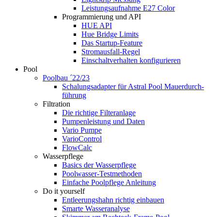
Leistungsaufnahme E27 Color
Programmierung und API
HUE API
Hue Bridge Limits
Das Startup-Feature
Stromausfall-Regel
Einschaltverhalten konfigurieren
Pool
Poolbau ´22/23
Schalungs­adapter für Astral Pool Mauer­durch­
führung
Filtration
Die richtige Filter­anlage
Pumpenleistung und Daten
Vario Pumpe
Vario­Control
FlowCalc
Wasserpflege
Basics der Wasserpflege
Poolwasser-Testmethoden
Einfache Poolpflege Anleitung
Do it yourself
Ent­leerungs­hahn richtig einbauen
Smarte Wasseranalyse