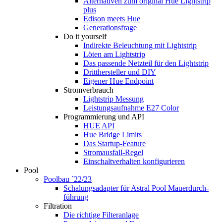
Alternativen zum original Hue Lightstrip
plus
Edison meets Hue
Generationsfrage
Do it yourself
Indirekte Beleuchtung mit Lightstrip
Löten am Lightstrip
Das passende Netzteil für den Lightstrip
Dritthersteller und DIY
Eigener Hue Endpoint
Stromverbrauch
Lightstrip Messung
Leistungsaufnahme E27 Color
Programmierung und API
HUE API
Hue Bridge Limits
Das Startup-Feature
Stromausfall-Regel
Einschaltverhalten konfigurieren
Pool
Poolbau ´22/23
Schalungs­adapter für Astral Pool Mauer­durch­
führung
Filtration
Die richtige Filter­anlage