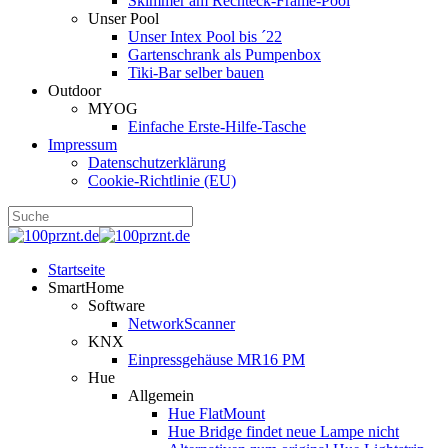
Skimmer am Rechteck-Frame-Pool
Unser Pool
Unser Intex Pool bis ´22
Gartenschrank als Pumpenbox
Tiki-Bar selber bauen
Outdoor
MYOG
Einfache Erste-Hilfe-Tasche
Impressum
Datenschutzerklärung
Cookie-Richtlinie (EU)
Startseite
SmartHome
Software
NetworkScanner
KNX
Einpressgehäuse MR16 PM
Hue
Allgemein
Hue FlatMount
Hue Bridge findet neue Lampe nicht