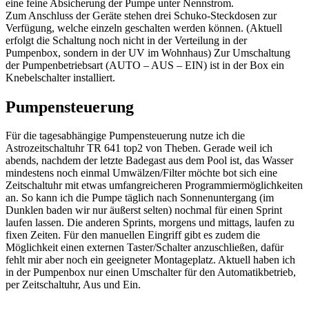
eine feine Absicherung der Pumpe unter Nennstrom.
Zum Anschluss der Geräte stehen drei Schuko-Steckdosen zur
Verfügung, welche einzeln geschalten werden können. (Aktuell
erfolgt die Schaltung noch nicht in der Verteilung in der
Pumpenbox, sondern in der UV im Wohnhaus) Zur Umschaltung
der Pumpenbetriebsart (AUTO – AUS – EIN) ist in der Box ein
Knebelschalter installiert.
Pumpensteuerung
Für die tagesabhängige Pumpensteuerung nutze ich die
Astrozeitschaltuhr TR 641 top2 von Theben. Gerade weil ich
abends, nachdem der letzte Badegast aus dem Pool ist, das Wasser
mindestens noch einmal Umwälzen/Filter möchte bot sich eine
Zeitschaltuhr mit etwas umfangreicheren Programmiermöglichkeiten
an. So kann ich die Pumpe täglich nach Sonnenuntergang (im
Dunklen baden wir nur äußerst selten) nochmal für einen Sprint
laufen lassen. Die anderen Sprints, morgens und mittags, laufen zu
fixen Zeiten. Für den manuellen Eingriff gibt es zudem die
Möglichkeit einen externen Taster/Schalter anzuschließen, dafür
fehlt mir aber noch ein geeigneter Montageplatz. Aktuell haben ich
in der Pumpenbox nur einen Umschalter für den Automatikbetrieb,
per Zeitschaltuhr, Aus und Ein.