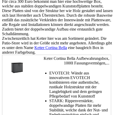
Für circa 300 Euro bekommt man hier eine hochwertige Box,
welche aus stabilen doppelwandigen Kunststoffplatten besteht.
Diese Platten sind von der Struktur her wie Holz gestaltet und lassen
sich laut Hersteller auch Überstreichen. Durch die robuste Bauweise
entfällt das zusätzliche Verkleiden der Innenwände mit Plattenware,
alle Regale und Installationen können direkt angeschraubt werden.
Zudem bietet der doppelwandige Aufbau eine erstaunlich gute
Schalldämmung.
Zwischenzeitlich hat Ketter hier was am Sortiment geändert. Die
Patio-Store wird in der Größe nicht mehr angeboten. Allerdings gibt
es unter dem Name
Ketter Cortina Bella
eine baugleich Box in
anderer Farbgebung.
Keter Cortina Bella Aufbewahrungsbox,
1000l Fassungsvermögen,...
EVOTECH: Wände aus
innovativem EVOTECH
kombinieren eine authentische,
rustikale Holzstruktur mit der
Langlebigkeit und dem geringen
Pflegebedarf von Kunststoff
STARK: Rippenverstärkte,
doppelwandige Platten für mehr
Stabilität, welche dank der Nut- und
Federkonstruktion einfach und