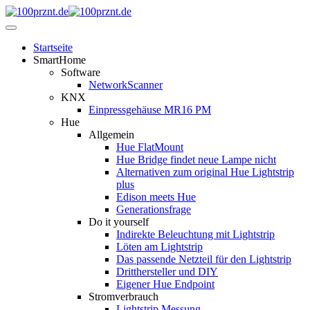
Startseite
SmartHome
Software
NetworkScanner
KNX
Einpressgehäuse MR16 PM
Hue
Allgemein
Hue FlatMount
Hue Bridge findet neue Lampe nicht
Alternativen zum original Hue Lightstrip
plus
Edison meets Hue
Generationsfrage
Do it yourself
Indirekte Beleuchtung mit Lightstrip
Löten am Lightstrip
Das passende Netzteil für den Lightstrip
Dritthersteller und DIY
Eigener Hue Endpoint
Stromverbrauch
Lightstrip Messung