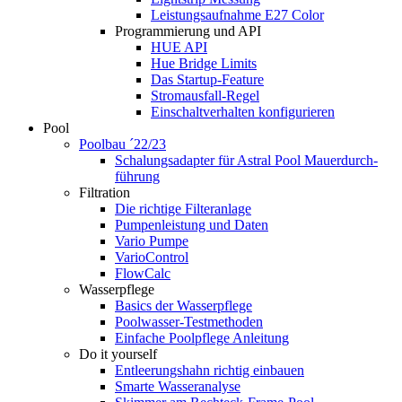
Leistungsaufnahme E27 Color
Programmierung und API
HUE API
Hue Bridge Limits
Das Startup-Feature
Stromausfall-Regel
Einschaltverhalten konfigurieren
Pool
Poolbau ´22/23
Schalungs­adapter für Astral Pool Mauer­durch­
führung
Filtration
Die richtige Filter­anlage
Pumpenleistung und Daten
Vario Pumpe
Vario­Control
FlowCalc
Wasserpflege
Basics der Wasserpflege
Poolwasser-Testmethoden
Einfache Poolpflege Anleitung
Do it yourself
Ent­leerungs­hahn richtig einbauen
Smarte Wasseranalyse