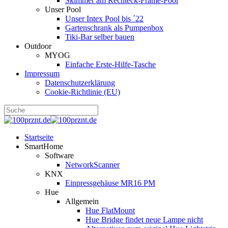
Skimmer am Rechteck-Frame-Pool
Unser Pool
Unser Intex Pool bis ´22
Gartenschrank als Pumpenbox
Tiki-Bar selber bauen
Outdoor
MYOG
Einfache Erste-Hilfe-Tasche
Impressum
Datenschutzerklärung
Cookie-Richtlinie (EU)
Startseite
SmartHome
Software
NetworkScanner
KNX
Einpressgehäuse MR16 PM
Hue
Allgemein
Hue FlatMount
Hue Bridge findet neue Lampe nicht