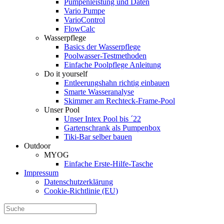
Pumpenleistung und Daten
Vario Pumpe
Vario­Control
FlowCalc
Wasserpflege
Basics der Wasserpflege
Poolwasser-Testmethoden
Einfache Poolpflege Anleitung
Do it yourself
Ent­leerungs­hahn richtig einbauen
Smarte Wasseranalyse
Skimmer am Rechteck-Frame-Pool
Unser Pool
Unser Intex Pool bis ´22
Gartenschrank als Pumpenbox
Tiki-Bar selber bauen
Outdoor
MYOG
Einfache Erste-Hilfe-Tasche
Impressum
Datenschutzerklärung
Cookie-Richtlinie (EU)