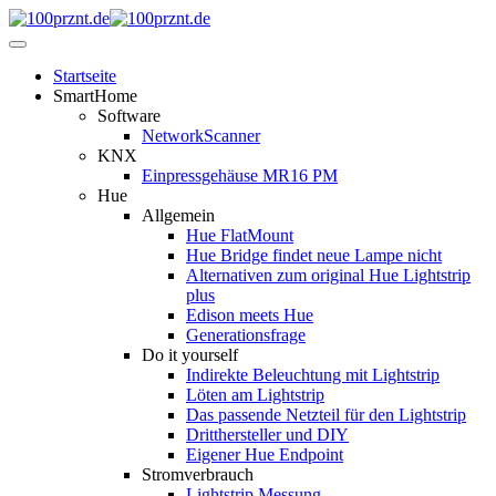
Startseite
SmartHome
Software
NetworkScanner
KNX
Einpressgehäuse MR16 PM
Hue
Allgemein
Hue FlatMount
Hue Bridge findet neue Lampe nicht
Alternativen zum original Hue Lightstrip
plus
Edison meets Hue
Generationsfrage
Do it yourself
Indirekte Beleuchtung mit Lightstrip
Löten am Lightstrip
Das passende Netzteil für den Lightstrip
Dritthersteller und DIY
Eigener Hue Endpoint
Stromverbrauch
Lightstrip Messung