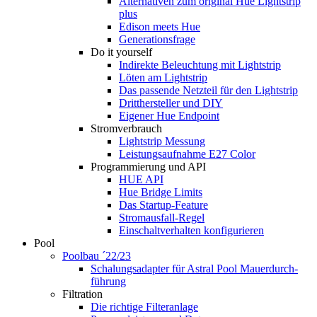
Alternativen zum original Hue Lightstrip
plus
Edison meets Hue
Generationsfrage
Do it yourself
Indirekte Beleuchtung mit Lightstrip
Löten am Lightstrip
Das passende Netzteil für den Lightstrip
Dritthersteller und DIY
Eigener Hue Endpoint
Stromverbrauch
Lightstrip Messung
Leistungsaufnahme E27 Color
Programmierung und API
HUE API
Hue Bridge Limits
Das Startup-Feature
Stromausfall-Regel
Einschaltverhalten konfigurieren
Pool
Poolbau ´22/23
Schalungs­adapter für Astral Pool Mauer­durch­
führung
Filtration
Die richtige Filter­anlage