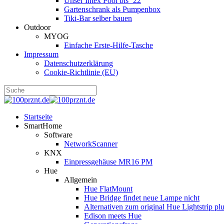
Unser Intex Pool bis ´22
Gartenschrank als Pumpenbox
Tiki-Bar selber bauen
Outdoor
MYOG
Einfache Erste-Hilfe-Tasche
Impressum
Datenschutzerklärung
Cookie-Richtlinie (EU)
Startseite
SmartHome
Software
NetworkScanner
KNX
Einpressgehäuse MR16 PM
Hue
Allgemein
Hue FlatMount
Hue Bridge findet neue Lampe nicht
Alternativen zum original Hue Lightstrip pl
Edison meets Hue