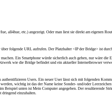
e, all4hue, etc.) angezeigt. Oder man liest sie direkt am eigenen Rout
über folgende URL aufrufen. Der Platzhalter <IP der Bridge> ist durch d
r machen. Ein Smartphone würde sicherlich auch gehen, nur wäre die 
etzwerk wie die Bridge befindet und ein aktueller Internetbrowser verw
uthentifizieren Users. Ein neuer User lässt sich mit folgenden Komma
erden, wichtig ist das der Name keine Sonder- und/oder Leerzeichen
m Beispiel unten ist Mein Computer angegeben. Der resultierende Str
t dringend einzuhalten.