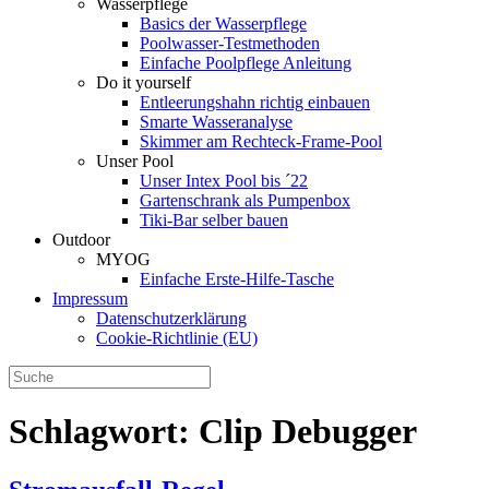
Wasserpflege
Basics der Wasserpflege
Poolwasser-Testmethoden
Einfache Poolpflege Anleitung
Do it yourself
Ent­leerungs­hahn richtig einbauen
Smarte Wasseranalyse
Skimmer am Rechteck-Frame-Pool
Unser Pool
Unser Intex Pool bis ´22
Gartenschrank als Pumpenbox
Tiki-Bar selber bauen
Outdoor
MYOG
Einfache Erste-Hilfe-Tasche
Impressum
Datenschutzerklärung
Cookie-Richtlinie (EU)
Schlagwort:
Clip Debugger