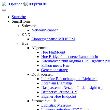
Startseite
SmartHome
Software
NetworkScanner
KNX
Einpressgehäuse MR16 PM
Hue
Allgemein
Hue FlatMount
Hue Bridge findet neue Lampe nicht
Alternativen zum original Hue Lightstrip pl
Edison meets Hue
Generationsfrage
Do it yourself
Indirekte Beleuchtung mit Lightstrip
Löten am Lightstrip
Das passende Netzteil für den Lightstrip
Dritthersteller und DIY
Eigener Hue Endpoint
Stromverbrauch
Lightstrip Messung
Leistungsaufnahme E27 Color