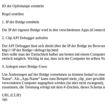
ID der Opferlampe ermitteln
Regel erstellen
1. IP der Bridge ermitteln
Die IP der eigenen Bridge wird in den verschiedenen Apps (iConnectHu
2. Clip API Debugger aufrufen
Der API Debugger lässt sich direkt über die IP der Bridge im Browser 
http://<IP der Bridge>/debug/clip.html
Dies sollte man der Einfachheit halber am besten mit einem Compute
einfach möglich. Wichtig ist nur, dass sich der Computer im selben N
3. Anlegen eines Bridge-Users
Um Änderungen auf der Bridge vornehmen zu können bedarf es eines a
Name“. Als „App-Name“ kann zum Beispiel mein_clip_user gewählt w
verwendeten Computer angegeben werden (ist aber nicht zwingend), i
zusammen, die Trennung erfolgt mit dem #-Zeichen, dieses Schema is
URL (CLIP)
/api