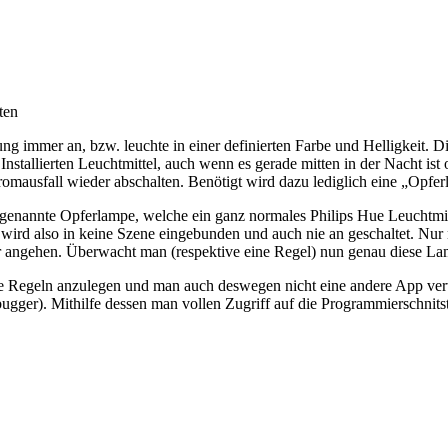
ten
g immer an, bzw. leuchte in einer definierten Farbe und Helligkeit. D
nstallierten Leuchtmittel, auch wenn es gerade mitten in der Nacht ist
romausfall wieder abschalten. Benötigt wird dazu lediglich eine „Opfe
sogenannte Opferlampe, welche ein ganz normales Philips Hue Leuchtmitt
wird also in keine Szene eingebunden und auch nie an geschaltet. Nur 
r angehen. Überwacht man (respektive eine Regel) nun genau diese La
uelle Regeln anzulegen und man auch deswegen nicht eine andere App 
ugger). Mithilfe dessen man vollen Zugriff auf die Programmierschnitst