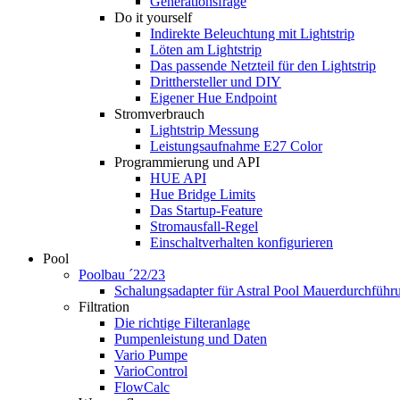
Generationsfrage
Do it yourself
Indirekte Beleuchtung mit Lightstrip
Löten am Lightstrip
Das passende Netzteil für den Lightstrip
Dritthersteller und DIY
Eigener Hue Endpoint
Stromverbrauch
Lightstrip Messung
Leistungsaufnahme E27 Color
Programmierung und API
HUE API
Hue Bridge Limits
Das Startup-Feature
Stromausfall-Regel
Einschaltverhalten konfigurieren
Pool
Poolbau ´22/23
Schalungs­adapter für Astral Pool Mauer­durch­führ
Filtration
Die richtige Filter­anlage
Pumpenleistung und Daten
Vario Pumpe
Vario­Control
FlowCalc