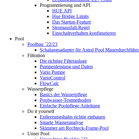
Programmierung und API
HUE API
Hue Bridge Limits
Das Startup-Feature
Stromausfall-Regel
Einschaltverhalten konfigurieren
Pool
Poolbau ´22/23
Schalungs­adapter für Astral Pool Mauer­durch­führ
Filtration
Die richtige Filter­anlage
Pumpenleistung und Daten
Vario Pumpe
Vario­Control
FlowCalc
Wasserpflege
Basics der Wasserpflege
Poolwasser-Testmethoden
Einfache Poolpflege Anleitung
Do it yourself
Ent­leerungs­hahn richtig einbauen
Smarte Wasseranalyse
Skimmer am Rechteck-Frame-Pool
Unser Pool