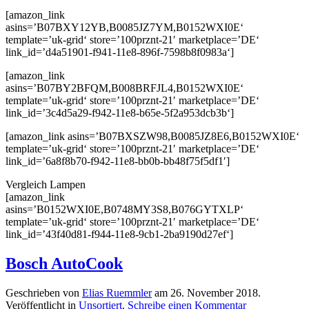
[amazon_link
asins=’B07BXY12YB,B0085JZ7YM,B0152WXI0E‘
template=’uk-grid‘ store=’100prznt-21′ marketplace=’DE‘
link_id=’d4a51901-f941-11e8-896f-7598b8f0983a‘]
[amazon_link
asins=’B07BY2BFQM,B008BRFJL4,B0152WXI0E‘
template=’uk-grid‘ store=’100prznt-21′ marketplace=’DE‘
link_id=’3c4d5a29-f942-11e8-b65e-5f2a953dcb3b‘]
[amazon_link asins=’B07BXSZW98,B0085JZ8E6,B0152WXI0E‘
template=’uk-grid‘ store=’100prznt-21′ marketplace=’DE‘
link_id=’6a8f8b70-f942-11e8-bb0b-bb48f75f5df1′]
Vergleich Lampen
[amazon_link
asins=’B0152WXI0E,B0748MY3S8,B076GYTXLP‘
template=’uk-grid‘ store=’100prznt-21′ marketplace=’DE‘
link_id=’43f40d81-f944-11e8-9cb1-2ba9190d27ef‘]
Bosch AutoCook
Geschrieben von
Elias Ruemmler
am
26. November 2018
.
Veröffentlicht in
Unsortiert
.
Schreibe einen Kommentar