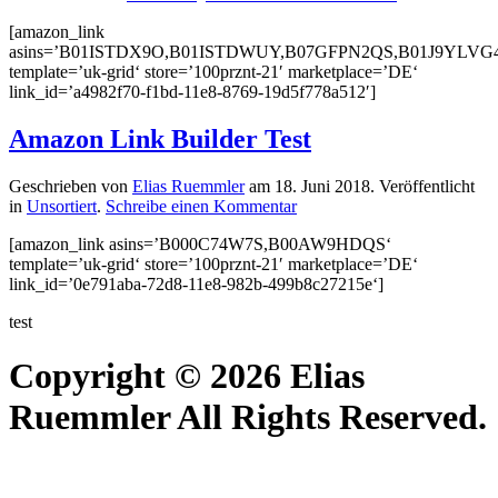
[amazon_link
asins=’B01ISTDX9O,B01ISTDWUY,B07GFPN2QS,B01J9YLVG
template=’uk-grid‘ store=’100prznt-21′ marketplace=’DE‘
link_id=’a4982f70-f1bd-11e8-8769-19d5f778a512′]
Amazon Link Builder Test
Geschrieben von
Elias Ruemmler
am
18. Juni 2018
. Veröffentlicht
in
Unsortiert
.
Schreibe einen Kommentar
[amazon_link asins=’B000C74W7S,B00AW9HDQS‘
template=’uk-grid‘ store=’100prznt-21′ marketplace=’DE‘
link_id=’0e791aba-72d8-11e8-982b-499b8c27215e‘]
test
Copyright © 2026 Elias
Ruemmler All Rights Reserved.