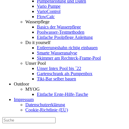
Pumpenleistung und Daten
Vario Pumpe
Vario­Control
FlowCalc
Wasserpflege
Basics der Wasserpflege
Poolwasser-Testmethoden
Einfache Poolpflege Anleitung
Do it yourself
Ent­leerungs­hahn richtig einbauen
Smarte Wasseranalyse
Skimmer am Rechteck-Frame-Pool
Unser Pool
Unser Intex Pool bis ´22
Gartenschrank als Pumpenbox
Tiki-Bar selber bauen
Outdoor
MYOG
Einfache Erste-Hilfe-Tasche
Impressum
Datenschutzerklärung
Cookie-Richtlinie (EU)