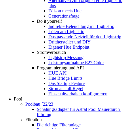
Alternativen zum original Hue Lightstrip
plus
Edison meets Hue
Generationsfrage
Do it yourself
Indirekte Beleuchtung mit Lightstrip
Löten am Lightstrip
Das passende Netzteil für den Lightstrip
Dritthersteller und DIY
Eigener Hue Endpoint
Stromverbrauch
Lightstrip Messung
Leistungsaufnahme E27 Color
Programmierung und API
HUE API
Hue Bridge Limits
Das Startup-Feature
Stromausfall-Regel
Einschaltverhalten konfigurieren
Pool
Poolbau ´22/23
Schalungs­adapter für Astral Pool Mauer­durch­
führung
Filtration
Die richtige Filter­anlage