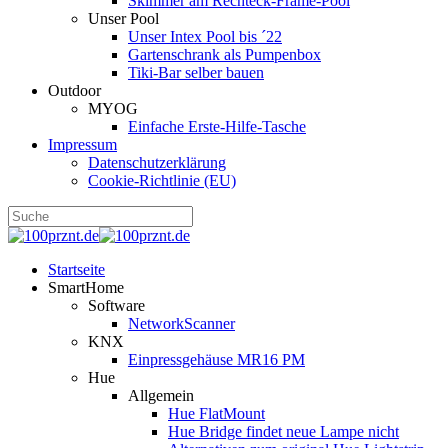
Skimmer am Rechteck-Frame-Pool
Unser Pool
Unser Intex Pool bis ´22
Gartenschrank als Pumpenbox
Tiki-Bar selber bauen
Outdoor
MYOG
Einfache Erste-Hilfe-Tasche
Impressum
Datenschutzerklärung
Cookie-Richtlinie (EU)
Startseite
SmartHome
Software
NetworkScanner
KNX
Einpressgehäuse MR16 PM
Hue
Allgemein
Hue FlatMount
Hue Bridge findet neue Lampe nicht