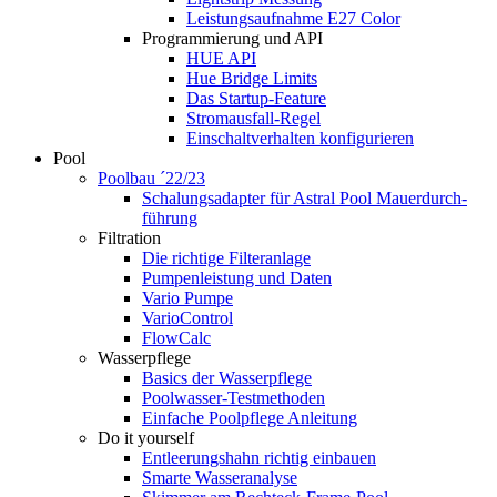
Leistungsaufnahme E27 Color
Programmierung und API
HUE API
Hue Bridge Limits
Das Startup-Feature
Stromausfall-Regel
Einschaltverhalten konfigurieren
Pool
Poolbau ´22/23
Schalungs­adapter für Astral Pool Mauer­durch­
führung
Filtration
Die richtige Filter­anlage
Pumpenleistung und Daten
Vario Pumpe
Vario­Control
FlowCalc
Wasserpflege
Basics der Wasserpflege
Poolwasser-Testmethoden
Einfache Poolpflege Anleitung
Do it yourself
Ent­leerungs­hahn richtig einbauen
Smarte Wasseranalyse