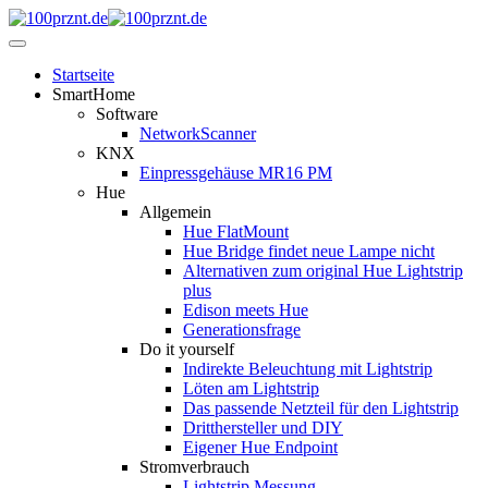
Startseite
SmartHome
Software
NetworkScanner
KNX
Einpressgehäuse MR16 PM
Hue
Allgemein
Hue FlatMount
Hue Bridge findet neue Lampe nicht
Alternativen zum original Hue Lightstrip
plus
Edison meets Hue
Generationsfrage
Do it yourself
Indirekte Beleuchtung mit Lightstrip
Löten am Lightstrip
Das passende Netzteil für den Lightstrip
Dritthersteller und DIY
Eigener Hue Endpoint
Stromverbrauch
Lightstrip Messung