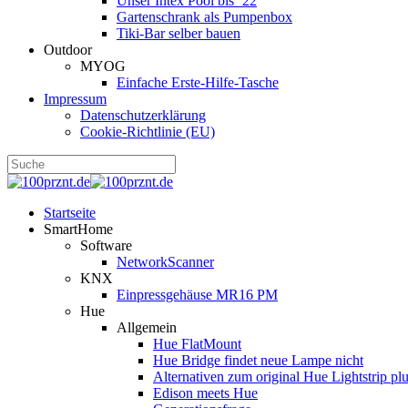
Unser Intex Pool bis ´22
Gartenschrank als Pumpenbox
Tiki-Bar selber bauen
Outdoor
MYOG
Einfache Erste-Hilfe-Tasche
Impressum
Datenschutzerklärung
Cookie-Richtlinie (EU)
Startseite
SmartHome
Software
NetworkScanner
KNX
Einpressgehäuse MR16 PM
Hue
Allgemein
Hue FlatMount
Hue Bridge findet neue Lampe nicht
Alternativen zum original Hue Lightstrip pl
Edison meets Hue