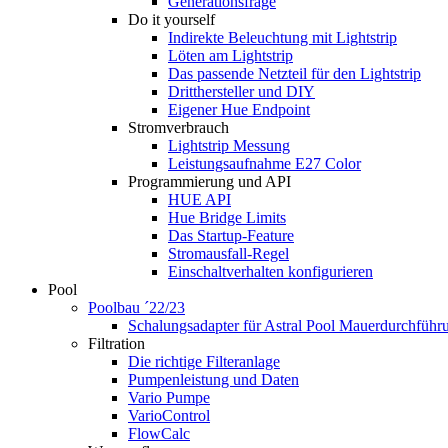
Generationsfrage
Do it yourself
Indirekte Beleuchtung mit Lightstrip
Löten am Lightstrip
Das passende Netzteil für den Lightstrip
Dritthersteller und DIY
Eigener Hue Endpoint
Stromverbrauch
Lightstrip Messung
Leistungsaufnahme E27 Color
Programmierung und API
HUE API
Hue Bridge Limits
Das Startup-Feature
Stromausfall-Regel
Einschaltverhalten konfigurieren
Pool
Poolbau ´22/23
Schalungs­adapter für Astral Pool Mauer­durch­führ
Filtration
Die richtige Filter­anlage
Pumpenleistung und Daten
Vario Pumpe
Vario­Control
FlowCalc