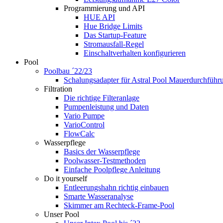
Programmierung und API
HUE API
Hue Bridge Limits
Das Startup-Feature
Stromausfall-Regel
Einschaltverhalten konfigurieren
Pool
Poolbau ´22/23
Schalungs­adapter für Astral Pool Mauer­durch­führ
Filtration
Die richtige Filter­anlage
Pumpenleistung und Daten
Vario Pumpe
Vario­Control
FlowCalc
Wasserpflege
Basics der Wasserpflege
Poolwasser-Testmethoden
Einfache Poolpflege Anleitung
Do it yourself
Ent­leerungs­hahn richtig einbauen
Smarte Wasseranalyse
Skimmer am Rechteck-Frame-Pool
Unser Pool