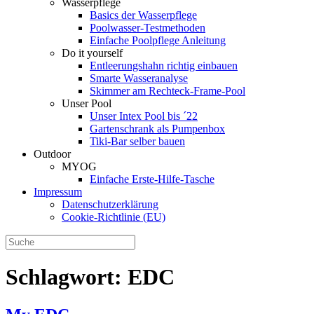
Wasserpflege
Basics der Wasserpflege
Poolwasser-Testmethoden
Einfache Poolpflege Anleitung
Do it yourself
Ent­leerungs­hahn richtig einbauen
Smarte Wasseranalyse
Skimmer am Rechteck-Frame-Pool
Unser Pool
Unser Intex Pool bis ´22
Gartenschrank als Pumpenbox
Tiki-Bar selber bauen
Outdoor
MYOG
Einfache Erste-Hilfe-Tasche
Impressum
Datenschutzerklärung
Cookie-Richtlinie (EU)
Schlagwort:
EDC