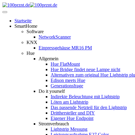
Startseite
SmartHome
Software
NetworkScanner
KNX
Einpressgehäuse MR16 PM
Hue
Allgemein
Hue FlatMount
Hue Bridge findet neue Lampe nicht
Alternativen zum original Hue Lightstrip pl
Edison meets Hue
Generationsfrage
Do it yourself
Indirekte Beleuchtung mit Lightstrip
Löten am Lightstrip
Das passende Netzteil für den Lightstrip
Dritthersteller und DIY
Eigener Hue Endpoint
Stromverbrauch
Lightstrip Messung
Leistungsaufnahme E27 Color