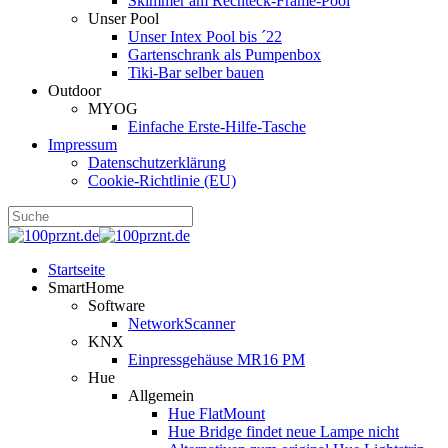
Skimmer am Rechteck-Frame-Pool
Unser Pool
Unser Intex Pool bis ´22
Gartenschrank als Pumpenbox
Tiki-Bar selber bauen
Outdoor
MYOG
Einfache Erste-Hilfe-Tasche
Impressum
Datenschutzerklärung
Cookie-Richtlinie (EU)
Startseite
SmartHome
Software
NetworkScanner
KNX
Einpressgehäuse MR16 PM
Hue
Allgemein
Hue FlatMount
Hue Bridge findet neue Lampe nicht