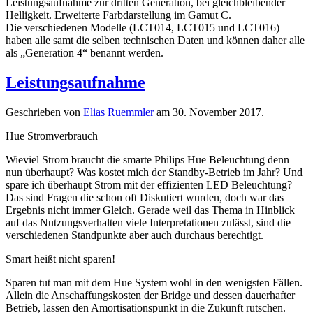
Leistungsaufnahme zur dritten Generation, bei gleichbleibender
Helligkeit. Erweiterte Farbdarstellung im Gamut C.
Die verschiedenen Modelle (LCT014, LCT015 und LCT016)
haben alle samt die selben technischen Daten und können daher alle
als „Generation 4“ benannt werden.
Leistungsaufnahme
Geschrieben von
Elias Ruemmler
am
30. November 2017
.
Hue Stromverbrauch
Wieviel Strom braucht die smarte Philips Hue Beleuchtung denn
nun überhaupt? Was kostet mich der Standby-Betrieb im Jahr? Und
spare ich überhaupt Strom mit der effizienten LED Beleuchtung?
Das sind Fragen die schon oft Diskutiert wurden, doch war das
Ergebnis nicht immer Gleich. Gerade weil das Thema in Hinblick
auf das Nutzungsverhalten viele Interpretationen zulässt, sind die
verschiedenen Standpunkte aber auch durchaus berechtigt.
Smart heißt nicht sparen!
Sparen tut man mit dem Hue System wohl in den wenigsten Fällen.
Allein die Anschaffungskosten der Bridge und dessen dauerhafter
Betrieb, lassen den Amortisationspunkt in die Zukunft rutschen.