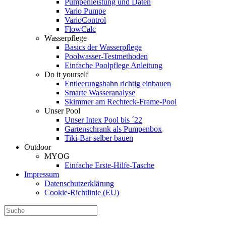
Pumpenleistung und Daten
Vario Pumpe
Vario­Control
FlowCalc
Wasserpflege
Basics der Wasserpflege
Poolwasser-Testmethoden
Einfache Poolpflege Anleitung
Do it yourself
Ent­leerungs­hahn richtig einbauen
Smarte Wasseranalyse
Skimmer am Rechteck-Frame-Pool
Unser Pool
Unser Intex Pool bis ´22
Gartenschrank als Pumpenbox
Tiki-Bar selber bauen
Outdoor
MYOG
Einfache Erste-Hilfe-Tasche
Impressum
Datenschutzerklärung
Cookie-Richtlinie (EU)