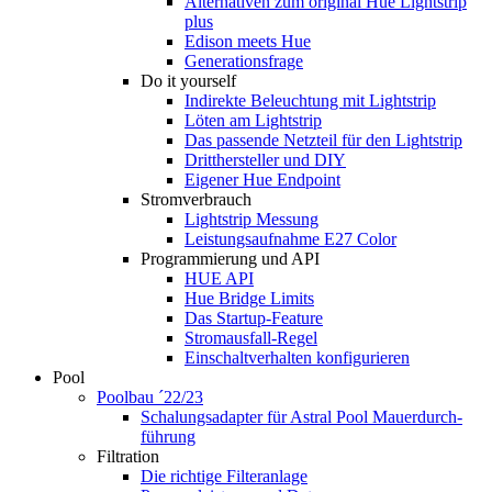
Alternativen zum original Hue Lightstrip
plus
Edison meets Hue
Generationsfrage
Do it yourself
Indirekte Beleuchtung mit Lightstrip
Löten am Lightstrip
Das passende Netzteil für den Lightstrip
Dritthersteller und DIY
Eigener Hue Endpoint
Stromverbrauch
Lightstrip Messung
Leistungsaufnahme E27 Color
Programmierung und API
HUE API
Hue Bridge Limits
Das Startup-Feature
Stromausfall-Regel
Einschaltverhalten konfigurieren
Pool
Poolbau ´22/23
Schalungs­adapter für Astral Pool Mauer­durch­
führung
Filtration
Die richtige Filter­anlage