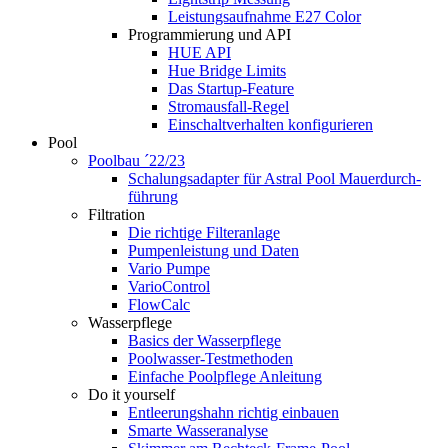
Leistungsaufnahme E27 Color
Programmierung und API
HUE API
Hue Bridge Limits
Das Startup-Feature
Stromausfall-Regel
Einschaltverhalten konfigurieren
Pool
Poolbau ´22/23
Schalungs­adapter für Astral Pool Mauer­durch­
führung
Filtration
Die richtige Filter­anlage
Pumpenleistung und Daten
Vario Pumpe
Vario­Control
FlowCalc
Wasserpflege
Basics der Wasserpflege
Poolwasser-Testmethoden
Einfache Poolpflege Anleitung
Do it yourself
Ent­leerungs­hahn richtig einbauen
Smarte Wasseranalyse