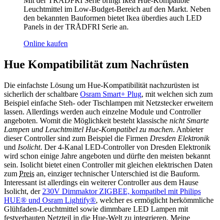
Mit der TRÅDFRI Serie bringt Ikea Hue-Kompatible
Leuchtmittel im Low-Budget-Bereich auf den Markt. Neben
den bekannten Bauformen bietet Ikea überdies auch LED
Panels in der TRÅDFRI Serie an.
Online kaufen
Hue Kompatibilität zum Nachrüsten
Die einfachste Lösung um Hue-Kompatibilität nachzurüsten ist
sicherlich der schaltbare
Osram Smart+ Plug
, mit welchen sich zum
Beispiel einfache Steh- oder Tischlampen mit Netzstecker erweitern
lassen. Allerdings werden auch einzelne Module und Controller
angeboten. Womit die Möglichkeit besteht klassische
nicht Smarte
Lampen und Leuchtmittel Hue-Kompatibel zu machen
. Anbieter
dieser Controller sind zum Beispiel die Firmen
Dresden Elektronik
und
Isolicht
. Der 4-Kanal LED-Controller von Dresden Elektronik
wird schon einige Jahre angeboten und dürfte den meisten bekannt
sein. Isolicht bietet einen Controller mit gleichen elektrischen Daten
zum
Preis
an, einziger technischer Unterschied ist die Bauform.
Interessant ist allerdings ein weiterer Controller aus dem Hause
Isolicht, der
230V Dimmaktor ZIGBEE, kompatibel mit Philips
HUE® und Osram Lightify®
, welcher es ermöglicht herkömmliche
Glühfaden-Leuchtmittel sowie dimmbare LED Lampen mit
festverbauten Netzteil in die Hue-Welt zu integrieren. Meine