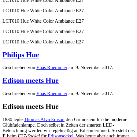
LCT010 Hue White Color Ambiance E27
LCT010 Hue White Color Ambiance E27
LCT010 Hue White Color Ambiance E27
LCT010 Hue White Color Ambiance E27
LCT010 Hue White Color Ambiance E27
Philips Hue
Geschrieben von
Elias Ruemmler
am
9. November 2017
.
Edison meets Hue
Geschrieben von
Elias Ruemmler
am
9. November 2017
.
Edison meets Hue
1880 legte
Thomas Alva Edison
den Grundstein für die moderne
Glühfadenlampe. Doch selbst in Zeiten der smarten LED-
Beleuchtung werden wir regelmäßig an Edison erinnert. So steht das
E
beim
E27-Sockel
für
Edisonsockel
. Was heute aber auch immer