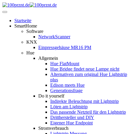
Startseite
SmartHome
Software
NetworkScanner
KNX
Einpressgehäuse MR16 PM
Hue
Allgemein
Hue FlatMount
Hue Bridge findet neue Lampe nicht
Alternativen zum original Hue Lightstrip
plus
Edison meets Hue
Generationsfrage
Do it yourself
Indirekte Beleuchtung mit Lightstrip
Löten am Lightstrip
Das passende Netzteil für den Lightstrip
Dritthersteller und DIY
Eigener Hue Endpoint
Stromverbrauch
Lightstrip Messung