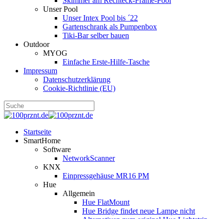
Skimmer am Rechteck-Frame-Pool
Unser Pool
Unser Intex Pool bis ´22
Gartenschrank als Pumpenbox
Tiki-Bar selber bauen
Outdoor
MYOG
Einfache Erste-Hilfe-Tasche
Impressum
Datenschutzerklärung
Cookie-Richtlinie (EU)
Startseite
SmartHome
Software
NetworkScanner
KNX
Einpressgehäuse MR16 PM
Hue
Allgemein
Hue FlatMount
Hue Bridge findet neue Lampe nicht