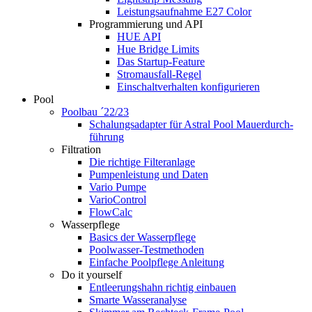
Leistungsaufnahme E27 Color
Programmierung und API
HUE API
Hue Bridge Limits
Das Startup-Feature
Stromausfall-Regel
Einschaltverhalten konfigurieren
Pool
Poolbau ´22/23
Schalungs­adapter für Astral Pool Mauer­durch­
führung
Filtration
Die richtige Filter­anlage
Pumpenleistung und Daten
Vario Pumpe
Vario­Control
FlowCalc
Wasserpflege
Basics der Wasserpflege
Poolwasser-Testmethoden
Einfache Poolpflege Anleitung
Do it yourself
Ent­leerungs­hahn richtig einbauen
Smarte Wasseranalyse