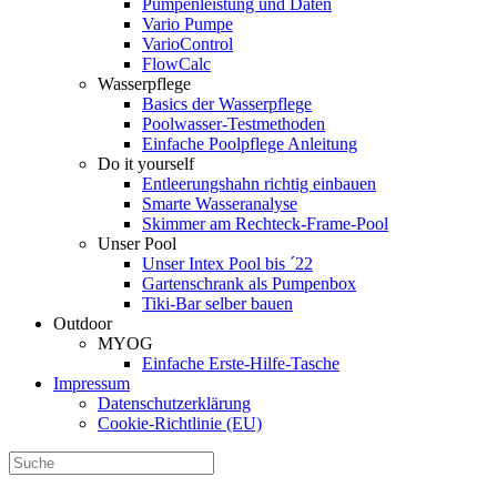
Pumpenleistung und Daten
Vario Pumpe
Vario­Control
FlowCalc
Wasserpflege
Basics der Wasserpflege
Poolwasser-Testmethoden
Einfache Poolpflege Anleitung
Do it yourself
Ent­leerungs­hahn richtig einbauen
Smarte Wasseranalyse
Skimmer am Rechteck-Frame-Pool
Unser Pool
Unser Intex Pool bis ´22
Gartenschrank als Pumpenbox
Tiki-Bar selber bauen
Outdoor
MYOG
Einfache Erste-Hilfe-Tasche
Impressum
Datenschutzerklärung
Cookie-Richtlinie (EU)