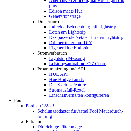
Alternativen zum original Hue Lightstrip
plus
Edison meets Hue
Generationsfrage
Do it yourself
Indirekte Beleuchtung mit Lightstrip
Löten am Lightstrip
Das passende Netzteil für den Lightstrip
Dritthersteller und DIY
Eigener Hue Endpoint
Stromverbrauch
Lightstrip Messung
Leistungsaufnahme E27 Color
Programmierung und API
HUE API
Hue Bridge Limits
Das Startup-Feature
Stromausfall-Regel
Einschaltverhalten konfigurieren
Pool
Poolbau ´22/23
Schalungs­adapter für Astral Pool Mauer­durch­
führung
Filtration
Die richtige Filter­anlage