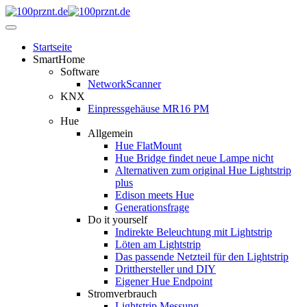
Startseite
SmartHome
Software
NetworkScanner
KNX
Einpressgehäuse MR16 PM
Hue
Allgemein
Hue FlatMount
Hue Bridge findet neue Lampe nicht
Alternativen zum original Hue Lightstrip
plus
Edison meets Hue
Generationsfrage
Do it yourself
Indirekte Beleuchtung mit Lightstrip
Löten am Lightstrip
Das passende Netzteil für den Lightstrip
Dritthersteller und DIY
Eigener Hue Endpoint
Stromverbrauch
Lightstrip Messung