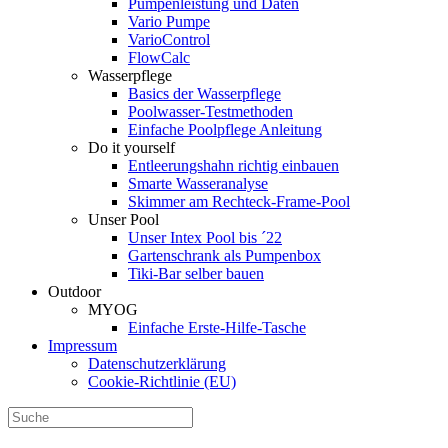
Pumpenleistung und Daten
Vario Pumpe
Vario­Control
FlowCalc
Wasserpflege
Basics der Wasserpflege
Poolwasser-Testmethoden
Einfache Poolpflege Anleitung
Do it yourself
Ent­leerungs­hahn richtig einbauen
Smarte Wasseranalyse
Skimmer am Rechteck-Frame-Pool
Unser Pool
Unser Intex Pool bis ´22
Gartenschrank als Pumpenbox
Tiki-Bar selber bauen
Outdoor
MYOG
Einfache Erste-Hilfe-Tasche
Impressum
Datenschutzerklärung
Cookie-Richtlinie (EU)