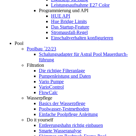
Leistungsaufnahme E27 Color
Programmierung und API
HUE API
Hue Bridge Limits
Das Startup-Feature
Stromausfall-Regel
Einschaltverhalten konfigurieren
Pool
Poolbau ´22/23
Schalungs­adapter für Astral Pool Mauer­durch­
führung
Filtration
Die richtige Filter­anlage
Pumpenleistung und Daten
Vario Pumpe
Vario­Control
FlowCalc
Wasserpflege
Basics der Wasserpflege
Poolwasser-Testmethoden
Einfache Poolpflege Anleitung
Do it yourself
Ent­leerungs­hahn richtig einbauen
Smarte Wasseranalyse