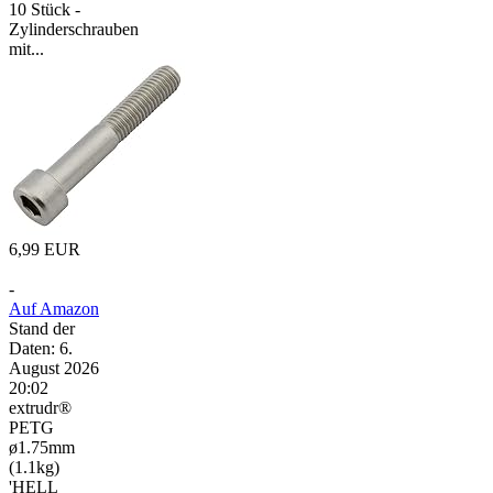
10 Stück -
Zylinderschrauben
mit...
6,99 EUR
-
Auf Amazon
Stand der
Daten: 6.
August 2026
20:02
extrudr®
PETG
ø1.75mm
(1.1kg)
'HELL