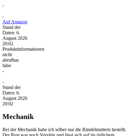
-
-
Auf Amazon
Stand der
Daten: 6.
August 2026
20:02
Produktinformationen
nicht
abrufbar.
false
-
-
Stand der
Daten: 6.
August 2026
20:02
Mechanik
Bei der Mechanik habe ich selber nur die Rändelmuttern bestellt.
Der Rest war noch Vorrätig und lässt sich auf im örtlichem