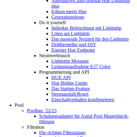
Alternativen zum original Hue Lightstrip
plus
Edison meets Hue
Generationsfrage
Do it yourself
Indirekte Beleuchtung mit Lightstrip
Löten am Lightstrip
Das passende Netzteil für den Lightstrip
Dritthersteller und DIY
Eigener Hue Endpoint
Stromverbrauch
Lightstrip Messung
Leistungsaufnahme E27 Color
Programmierung und API
HUE API
Hue Bridge Limits
Das Startup-Feature
Stromausfall-Regel
Einschaltverhalten konfigurieren
Pool
Poolbau ´22/23
Schalungs­adapter für Astral Pool Mauer­durch­
führung
Filtration
Die richtige Filter­anlage