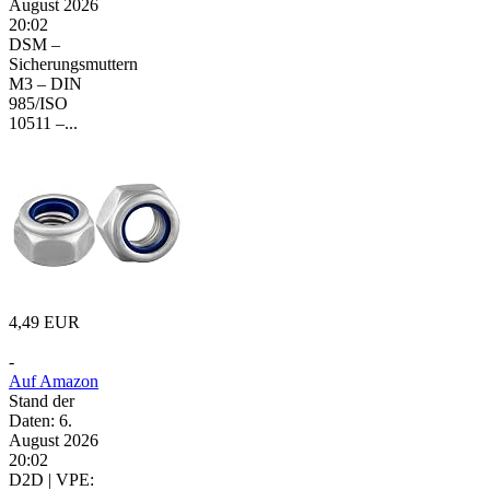
August 2026
20:02
DSM –
Sicherungsmuttern
M3 – DIN
985/ISO
10511 –...
4,49 EUR
-
Auf Amazon
Stand der
Daten: 6.
August 2026
20:02
D2D | VPE: