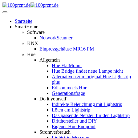
Startseite
SmartHome
Software
NetworkScanner
KNX
Einpressgehäuse MR16 PM
Hue
Allgemein
Hue FlatMount
Hue Bridge findet neue Lampe nicht
Alternativen zum original Hue Lightstrip
plus
Edison meets Hue
Generationsfrage
Do it yourself
Indirekte Beleuchtung mit Lightstrip
Löten am Lightstrip
Das passende Netzteil für den Lightstrip
Dritthersteller und DIY
Eigener Hue Endpoint
Stromverbrauch
Lightstrip Messung