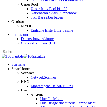
Skimmer am Rechteck-Frame-Pool
Unser Pool
Unser Intex Pool bis ´22
Gartenschrank als Pumpenbox
Tiki-Bar selber bauen
Outdoor
MYOG
Einfache Erste-Hilfe-Tasche
Impressum
Datenschutzerklärung
Cookie-Richtlinie (EU)
Startseite
SmartHome
Software
NetworkScanner
KNX
Einpressgehäuse MR16 PM
Hue
Allgemein
Hue FlatMount
Hue Bridge findet neue Lampe nicht