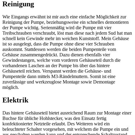
Reinigung
Wie Eingangs erwähnt ist mir auch eine einfache Möglichkeit zur
Reinigung der Pumpe, beziehungsweise ein schnelles demontieren
der Pumpe wichtig. Serienmäßig wird die Pumpe mit vier
Treibschrauben verschraubt, löst man diese nach jedem Sud hat man
schnell kein Gewinde mehr im weichen Kunststoff. Mein Gehäuse
ist so ausgelegt, dass die Pumpe ohne diese vier Schrauben
auskommt. Stattdessen werden die beiden Pumpenteile vom
Gehäuse zusammengedrückt. Dazu dienen ebenfalls vier
Gewindestangen, welche vom vorderen Gehäuseteil durch die
vorhandenen Laschen an der Pumpe bis über das hintere
Gehäuseteil reichen. Verspannt werden die Gehäuse- und
Pumpenteile dann mittels M3-Rändelmuttern. Somit ist eine
zuverlässige und werkzeuglose Montage sowie Demontage
möglich.
Elektrik
Das hintere Gehäuseteil bietet ausreichend Raum zur Montage einer
Buchse für übliche Hohlstecker, was den Einsatz fertig
konfektionierter Netzteile erlaubt. Des Weiteren wird ein
beleuchteter Schalter vorgesehen, mit welchem die Pumpe ein und
aus geschalten werden kann und der entsprechende Schaltzustand