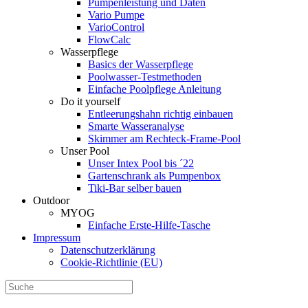
Pumpenleistung und Daten
Vario Pumpe
Vario­Control
FlowCalc
Wasserpflege
Basics der Wasserpflege
Poolwasser-Testmethoden
Einfache Poolpflege Anleitung
Do it yourself
Ent­leerungs­hahn richtig einbauen
Smarte Wasseranalyse
Skimmer am Rechteck-Frame-Pool
Unser Pool
Unser Intex Pool bis ´22
Gartenschrank als Pumpenbox
Tiki-Bar selber bauen
Outdoor
MYOG
Einfache Erste-Hilfe-Tasche
Impressum
Datenschutzerklärung
Cookie-Richtlinie (EU)