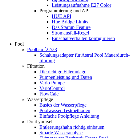
Leistungsaufnahme E27 Color
Programmierung und API
HUE API
Hue Bridge Limits
Das Startup-Feature
Stromausfall-Regel
Einschaltverhalten konfigurieren
Pool
Poolbau ´22/23
Schalungs­adapter für Astral Pool Mauer­durch­
führung
Filtration
Die richtige Filter­anlage
Pumpenleistung und Daten
Vario Pumpe
Vario­Control
FlowCalc
Wasserpflege
Basics der Wasserpflege
Poolwasser-Testmethoden
Einfache Poolpflege Anleitung
Do it yourself
Ent­leerungs­hahn richtig einbauen
Smarte Wasseranalyse