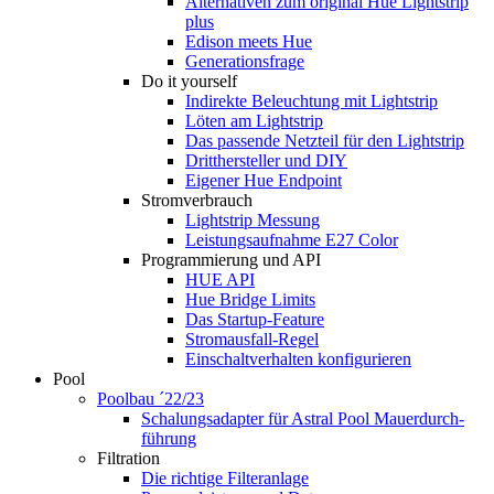
Alternativen zum original Hue Lightstrip
plus
Edison meets Hue
Generationsfrage
Do it yourself
Indirekte Beleuchtung mit Lightstrip
Löten am Lightstrip
Das passende Netzteil für den Lightstrip
Dritthersteller und DIY
Eigener Hue Endpoint
Stromverbrauch
Lightstrip Messung
Leistungsaufnahme E27 Color
Programmierung und API
HUE API
Hue Bridge Limits
Das Startup-Feature
Stromausfall-Regel
Einschaltverhalten konfigurieren
Pool
Poolbau ´22/23
Schalungs­adapter für Astral Pool Mauer­durch­
führung
Filtration
Die richtige Filter­anlage