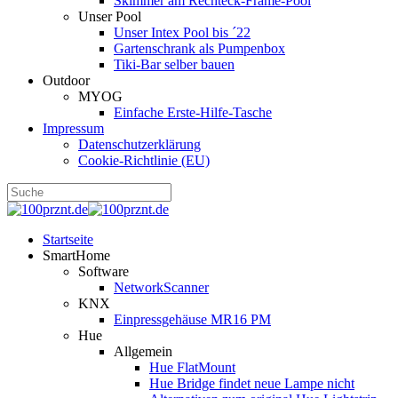
Skimmer am Rechteck-Frame-Pool
Unser Pool
Unser Intex Pool bis ´22
Gartenschrank als Pumpenbox
Tiki-Bar selber bauen
Outdoor
MYOG
Einfache Erste-Hilfe-Tasche
Impressum
Datenschutzerklärung
Cookie-Richtlinie (EU)
Startseite
SmartHome
Software
NetworkScanner
KNX
Einpressgehäuse MR16 PM
Hue
Allgemein
Hue FlatMount
Hue Bridge findet neue Lampe nicht