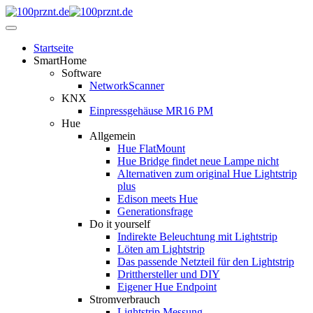
Startseite
SmartHome
Software
NetworkScanner
KNX
Einpressgehäuse MR16 PM
Hue
Allgemein
Hue FlatMount
Hue Bridge findet neue Lampe nicht
Alternativen zum original Hue Lightstrip
plus
Edison meets Hue
Generationsfrage
Do it yourself
Indirekte Beleuchtung mit Lightstrip
Löten am Lightstrip
Das passende Netzteil für den Lightstrip
Dritthersteller und DIY
Eigener Hue Endpoint
Stromverbrauch
Lightstrip Messung