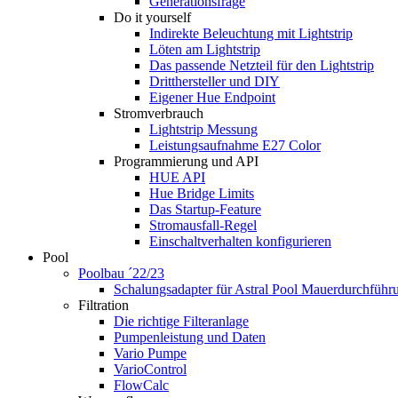
Generationsfrage
Do it yourself
Indirekte Beleuchtung mit Lightstrip
Löten am Lightstrip
Das passende Netzteil für den Lightstrip
Dritthersteller und DIY
Eigener Hue Endpoint
Stromverbrauch
Lightstrip Messung
Leistungsaufnahme E27 Color
Programmierung und API
HUE API
Hue Bridge Limits
Das Startup-Feature
Stromausfall-Regel
Einschaltverhalten konfigurieren
Pool
Poolbau ´22/23
Schalungs­adapter für Astral Pool Mauer­durch­führ
Filtration
Die richtige Filter­anlage
Pumpenleistung und Daten
Vario Pumpe
Vario­Control
FlowCalc