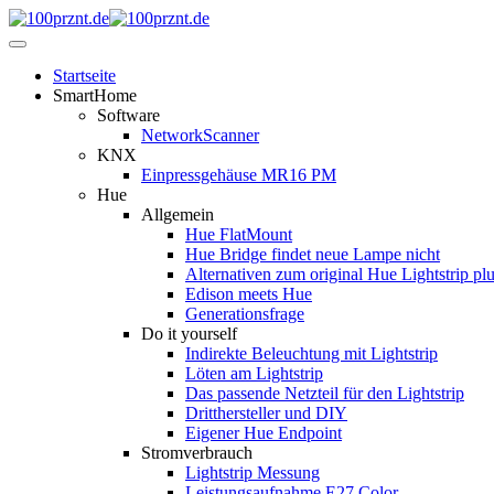
Startseite
SmartHome
Software
NetworkScanner
KNX
Einpressgehäuse MR16 PM
Hue
Allgemein
Hue FlatMount
Hue Bridge findet neue Lampe nicht
Alternativen zum original Hue Lightstrip pl
Edison meets Hue
Generationsfrage
Do it yourself
Indirekte Beleuchtung mit Lightstrip
Löten am Lightstrip
Das passende Netzteil für den Lightstrip
Dritthersteller und DIY
Eigener Hue Endpoint
Stromverbrauch
Lightstrip Messung
Leistungsaufnahme E27 Color