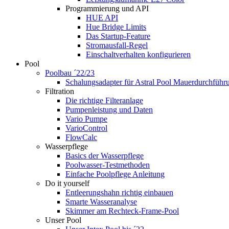
Programmierung und API
HUE API
Hue Bridge Limits
Das Startup-Feature
Stromausfall-Regel
Einschaltverhalten konfigurieren
Pool
Poolbau ´22/23
Schalungs­adapter für Astral Pool Mauer­durch­führ
Filtration
Die richtige Filter­anlage
Pumpenleistung und Daten
Vario Pumpe
Vario­Control
FlowCalc
Wasserpflege
Basics der Wasserpflege
Poolwasser-Testmethoden
Einfache Poolpflege Anleitung
Do it yourself
Ent­leerungs­hahn richtig einbauen
Smarte Wasseranalyse
Skimmer am Rechteck-Frame-Pool
Unser Pool