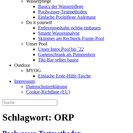
Wasserpflege
Basics der Wasserpflege
Poolwasser-Testmethoden
Einfache Poolpflege Anleitung
Do it yourself
Ent­leerungs­hahn richtig einbauen
Smarte Wasseranalyse
Skimmer am Rechteck-Frame-Pool
Unser Pool
Unser Intex Pool bis ´22
Gartenschrank als Pumpenbox
Tiki-Bar selber bauen
Outdoor
MYOG
Einfache Erste-Hilfe-Tasche
Impressum
Datenschutzerklärung
Cookie-Richtlinie (EU)
Schlagwort:
ORP