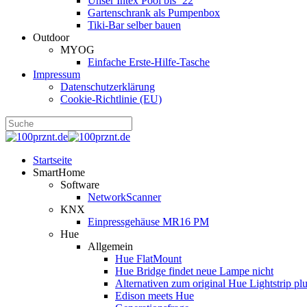
Unser Intex Pool bis ´22
Gartenschrank als Pumpenbox
Tiki-Bar selber bauen
Outdoor
MYOG
Einfache Erste-Hilfe-Tasche
Impressum
Datenschutzerklärung
Cookie-Richtlinie (EU)
Startseite
SmartHome
Software
NetworkScanner
KNX
Einpressgehäuse MR16 PM
Hue
Allgemein
Hue FlatMount
Hue Bridge findet neue Lampe nicht
Alternativen zum original Hue Lightstrip pl
Edison meets Hue