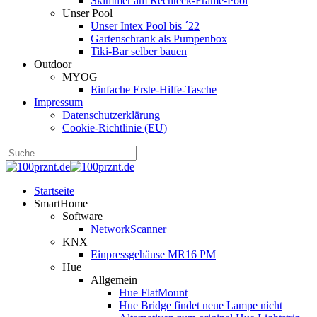
Skimmer am Rechteck-Frame-Pool
Unser Pool
Unser Intex Pool bis ´22
Gartenschrank als Pumpenbox
Tiki-Bar selber bauen
Outdoor
MYOG
Einfache Erste-Hilfe-Tasche
Impressum
Datenschutzerklärung
Cookie-Richtlinie (EU)
Startseite
SmartHome
Software
NetworkScanner
KNX
Einpressgehäuse MR16 PM
Hue
Allgemein
Hue FlatMount
Hue Bridge findet neue Lampe nicht