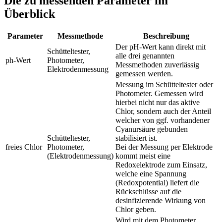
Die zu messenden Parameter im
Überblick
Parameter
Messmethode
Beschreibung
Der pH-Wert kann direkt mit
Schütteltester,
alle drei genannten
ph-Wert
Photometer,
Messmethoden zuverlässig
Elektrodenmessung
gemessen werden.
Messung im Schütteltester oder
Photometer. Gemessen wird
hierbei nicht nur das aktive
Chlor, sondern auch der Anteil
welcher von ggf. vorhandener
Cyanursäure gebunden
Schütteltester,
stabilisiert ist.
freies Chlor
Photometer,
Bei der Messung per Elektrode
(Elektrodenmessung)
kommt meist eine
Redoxelektrode zum Einsatz,
welche eine Spannung
(Redoxpotential) liefert die
Rückschlüsse auf die
desinfizierende Wirkung von
Chlor geben.
Wird mit dem Photometer