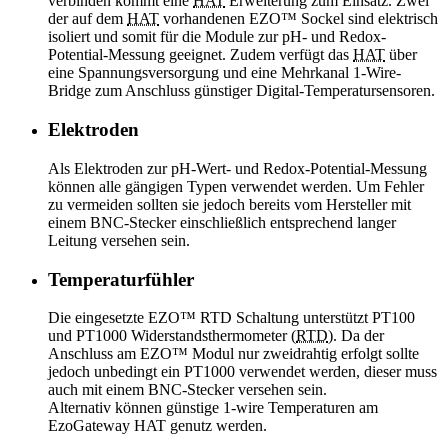
verbinden kommt eine
HAT
Erweiterung zum Einsatz. Zwei
der auf dem
HAT
vorhandenen EZO™ Sockel sind elektrisch
isoliert und somit für die Module zur pH- und Redox-
Potential-Messung geeignet. Zudem verfügt das
HAT
über
eine Spannungsversorgung und eine Mehrkanal 1-Wire-
Bridge zum Anschluss günstiger Digital-Temperatursensoren.
Elektroden
Als Elektroden zur pH-Wert- und Redox-Potential-Messung
können alle gängigen Typen verwendet werden. Um Fehler
zu vermeiden sollten sie jedoch bereits vom Hersteller mit
einem BNC-Stecker einschließlich entsprechend langer
Leitung versehen sein.
Temperaturfühler
Die eingesetzte EZO™ RTD Schaltung unterstützt PT100
und PT1000 Widerstandsthermometer (
RTD
). Da der
Anschluss am EZO™ Modul nur zweidrahtig erfolgt sollte
jedoch unbedingt ein PT1000 verwendet werden, dieser muss
auch mit einem BNC-Stecker versehen sein.
Alternativ können günstige 1-wire Temperaturen am
EzoGateway HAT genutz werden.