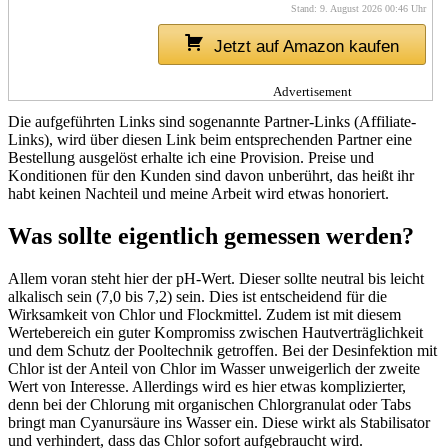
Stand: 9. August 2026 00:46 Uhr
Jetzt auf Amazon kaufen
Advertisement
Die aufgeführten Links sind sogenannte Partner-Links (Affiliate-
Links), wird über diesen Link beim entsprechenden Partner eine
Bestellung ausgelöst erhalte ich eine Provision. Preise und
Konditionen für den Kunden sind davon unberührt, das heißt ihr
habt keinen Nachteil und meine Arbeit wird etwas honoriert.
Was sollte eigentlich gemessen werden?
Allem voran steht hier der pH-Wert. Dieser sollte neutral bis leicht
alkalisch sein (7,0 bis 7,2) sein. Dies ist entscheidend für die
Wirksamkeit von Chlor und Flockmittel. Zudem ist mit diesem
Wertebereich ein guter Kompromiss zwischen Hautverträglichkeit
und dem Schutz der Pooltechnik getroffen. Bei der Desinfektion mit
Chlor ist der Anteil von Chlor im Wasser unweigerlich der zweite
Wert von Interesse. Allerdings wird es hier etwas komplizierter,
denn bei der Chlorung mit organischen Chlorgranulat oder Tabs
bringt man Cyanursäure ins Wasser ein. Diese wirkt als Stabilisator
und verhindert, dass das Chlor sofort aufgebraucht wird.