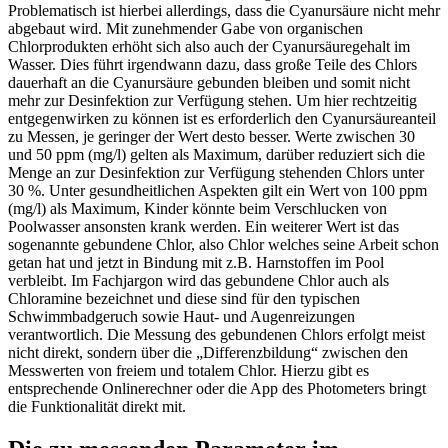
Problematisch ist hierbei allerdings, dass die Cyanursäure nicht mehr
abgebaut wird. Mit zunehmender Gabe von organischen
Chlorprodukten erhöht sich also auch der Cyanursäuregehalt im
Wasser. Dies führt irgendwann dazu, dass große Teile des Chlors
dauerhaft an die Cyanursäure gebunden bleiben und somit nicht
mehr zur Desinfektion zur Verfügung stehen. Um hier rechtzeitig
entgegenwirken zu können ist es erforderlich den Cyanursäureanteil
zu Messen, je geringer der Wert desto besser. Werte zwischen 30
und 50 ppm (mg/l) gelten als Maximum, darüber reduziert sich die
Menge an zur Desinfektion zur Verfügung stehenden Chlors unter
30 %. Unter gesundheitlichen Aspekten gilt ein Wert von 100 ppm
(mg/l) als Maximum, Kinder könnte beim Verschlucken von
Poolwasser ansonsten krank werden. Ein weiterer Wert ist das
sogenannte gebundene Chlor, also Chlor welches seine Arbeit schon
getan hat und jetzt in Bindung mit z.B. Harnstoffen im Pool
verbleibt. Im Fachjargon wird das gebundene Chlor auch als
Chloramine bezeichnet und diese sind für den typischen
Schwimmbadgeruch sowie Haut- und Augenreizungen
verantwortlich. Die Messung des gebundenen Chlors erfolgt meist
nicht direkt, sondern über die „Differenzbildung“ zwischen den
Messwerten von freiem und totalem Chlor. Hierzu gibt es
entsprechende Onlinerechner oder die App des Photometers bringt
die Funktionalität direkt mit.