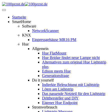
Startseite
SmartHome
Software
NetworkScanner
KNX
Einpressgehäuse MR16 PM
Hue
Allgemein
Hue FlatMount
Hue Bridge findet neue Lampe nicht
Alternativen zum original Hue Lightstrip
plus
Edison meets Hue
Generationsfrage
Do it yourself
Indirekte Beleuchtung mit Lightstrip
Löten am Lightstrip
Das passende Netzteil für den Lightstrip
Dritthersteller und DIY
Eigener Hue Endpoint
Stromverbrauch
Lightstrip Messung