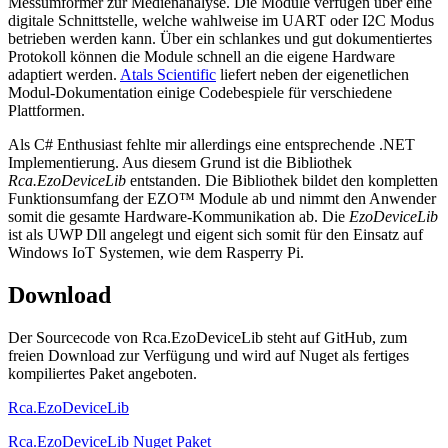
Messumformer zur Medienanalyse. Die Module verfügen über eine
digitale Schnittstelle, welche wahlweise im UART oder I2C Modus
betrieben werden kann. Über ein schlankes und gut dokumentiertes
Protokoll können die Module schnell an die eigene Hardware
adaptiert werden.
Atals Scientific
liefert neben der eigenetlichen
Modul-Dokumentation einige Codebespiele für verschiedene
Plattformen.
Als C# Enthusiast fehlte mir allerdings eine entsprechende .NET
Implementierung. Aus diesem Grund ist die Bibliothek
Rca.EzoDeviceLib
entstanden. Die Bibliothek bildet den kompletten
Funktionsumfang der EZO™ Module ab und nimmt den Anwender
somit die gesamte Hardware-Kommunikation ab. Die
EzoDeviceLib
ist als UWP Dll angelegt und eigent sich somit für den Einsatz auf
Windows IoT Systemen, wie dem Rasperry Pi.
Download
Der Sourcecode von Rca.EzoDeviceLib steht auf GitHub, zum
freien Download zur Verfügung und wird auf Nuget als fertiges
kompiliertes Paket angeboten.
Rca.EzoDeviceLib
Rca.EzoDeviceLib Nuget Paket