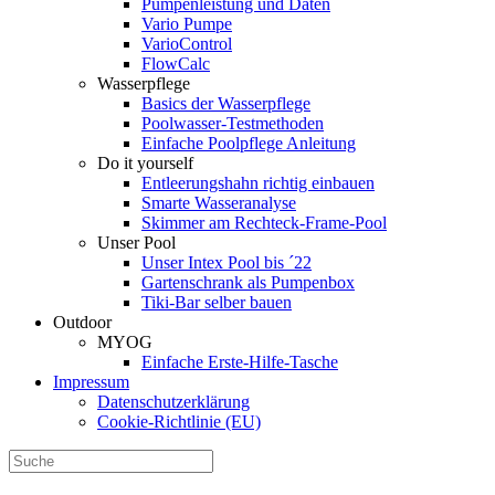
Pumpenleistung und Daten
Vario Pumpe
Vario­Control
FlowCalc
Wasserpflege
Basics der Wasserpflege
Poolwasser-Testmethoden
Einfache Poolpflege Anleitung
Do it yourself
Ent­leerungs­hahn richtig einbauen
Smarte Wasseranalyse
Skimmer am Rechteck-Frame-Pool
Unser Pool
Unser Intex Pool bis ´22
Gartenschrank als Pumpenbox
Tiki-Bar selber bauen
Outdoor
MYOG
Einfache Erste-Hilfe-Tasche
Impressum
Datenschutzerklärung
Cookie-Richtlinie (EU)