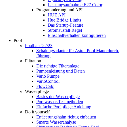
Leistungsaufnahme E27 Color
Programmierung und API
HUE API
Hue Bridge Limits
Das Startup-Feature
Stromausfall-Regel
Einschaltverhalten konfigurieren
Pool
Poolbau ´22/23
Schalungs­adapter für Astral Pool Mauer­durch­
führung
Filtration
Die richtige Filter­anlage
Pumpenleistung und Daten
Vario Pumpe
Vario­Control
FlowCalc
Wasserpflege
Basics der Wasserpflege
Poolwasser-Testmethoden
Einfache Poolpflege Anleitung
Do it yourself
Ent­leerungs­hahn richtig einbauen
Smarte Wasseranalyse