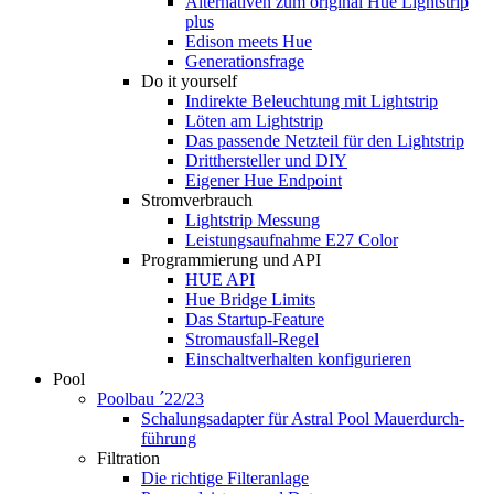
Alternativen zum original Hue Lightstrip
plus
Edison meets Hue
Generationsfrage
Do it yourself
Indirekte Beleuchtung mit Lightstrip
Löten am Lightstrip
Das passende Netzteil für den Lightstrip
Dritthersteller und DIY
Eigener Hue Endpoint
Stromverbrauch
Lightstrip Messung
Leistungsaufnahme E27 Color
Programmierung und API
HUE API
Hue Bridge Limits
Das Startup-Feature
Stromausfall-Regel
Einschaltverhalten konfigurieren
Pool
Poolbau ´22/23
Schalungs­adapter für Astral Pool Mauer­durch­
führung
Filtration
Die richtige Filter­anlage