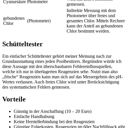
Cyanursäure
Photometer
gemessen.
Indirekte Messung mit dem
Photometer über freies und
gebundenes
(Photometer)
gesamtes Chlor. Mittels Rechner
Chlor
kann der Anteil an gebundenen
Chlor bestimmt werden.
Schütteltester
Ein einfacher Schütteltester gehört meiner Meinung nach zur
Grundausstattung eines jeden Poolbesitzers. Begründen würde ich
diese Aussage mit den überschaubaren Fehlereinflussquellen,
welche ich nur in überlagerten Reagenzien sehe. Nutzt man also
„frische“ Reagenzien kann man sich auf das Messergebnis des pH-
Wertes verlassen. Auch freies Chlor wird unter Berücksichtigung
des systematischen Fehlers gemessen.
Vorteile
Günstig in der Anschaffung (10 – 20 Euro)
Einfache Handhabung
Keine Herstellerbindung bei den Reagenzien
Günstige Folgekosten, Reagenzien im 60er Nachfüllpack gibt