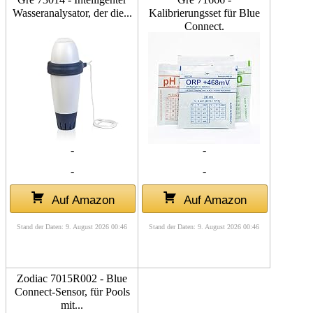
Wasseranalysator, der die...
Kalibrierungsset für Blue
Connect.
-
-
-
-
Auf Amazon
Auf Amazon
Stand der Daten: 9. August 2026 00:46
Stand der Daten: 9. August 2026 00:46
Zodiac 7015R002 - Blue
Connect-Sensor, für Pools
mit...