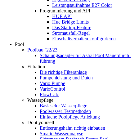
Leistungsaufnahme E27 Color
Programmierung und API
HUE API
Hue Bridge Limits
Das Startup-Feature
Stromausfall-Regel
Einschaltverhalten konfigurieren
Pool
Poolbau ´22/23
Schalungs­adapter für Astral Pool Mauer­durch­
führung
Filtration
Die richtige Filter­anlage
Pumpenleistung und Daten
Vario Pumpe
Vario­Control
FlowCalc
Wasserpflege
Basics der Wasserpflege
Poolwasser-Testmethoden
Einfache Poolpflege Anleitung
Do it yourself
Ent­leerungs­hahn richtig einbauen
Smarte Wasseranalyse