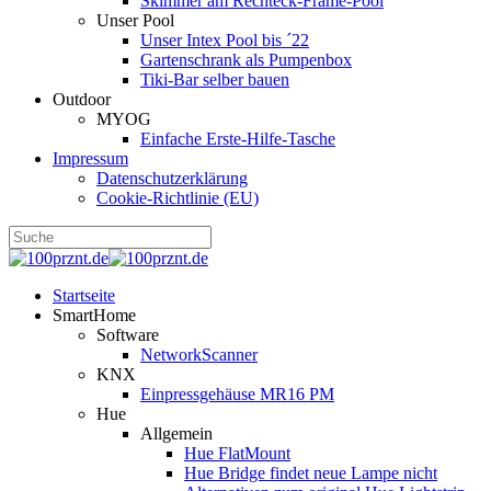
Skimmer am Rechteck-Frame-Pool
Unser Pool
Unser Intex Pool bis ´22
Gartenschrank als Pumpenbox
Tiki-Bar selber bauen
Outdoor
MYOG
Einfache Erste-Hilfe-Tasche
Impressum
Datenschutzerklärung
Cookie-Richtlinie (EU)
Startseite
SmartHome
Software
NetworkScanner
KNX
Einpressgehäuse MR16 PM
Hue
Allgemein
Hue FlatMount
Hue Bridge findet neue Lampe nicht