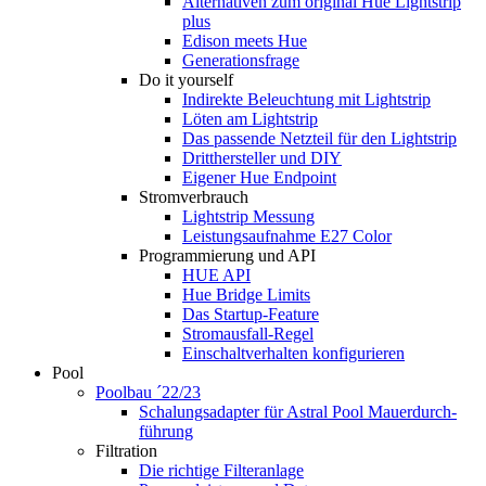
Alternativen zum original Hue Lightstrip
plus
Edison meets Hue
Generationsfrage
Do it yourself
Indirekte Beleuchtung mit Lightstrip
Löten am Lightstrip
Das passende Netzteil für den Lightstrip
Dritthersteller und DIY
Eigener Hue Endpoint
Stromverbrauch
Lightstrip Messung
Leistungsaufnahme E27 Color
Programmierung und API
HUE API
Hue Bridge Limits
Das Startup-Feature
Stromausfall-Regel
Einschaltverhalten konfigurieren
Pool
Poolbau ´22/23
Schalungs­adapter für Astral Pool Mauer­durch­
führung
Filtration
Die richtige Filter­anlage