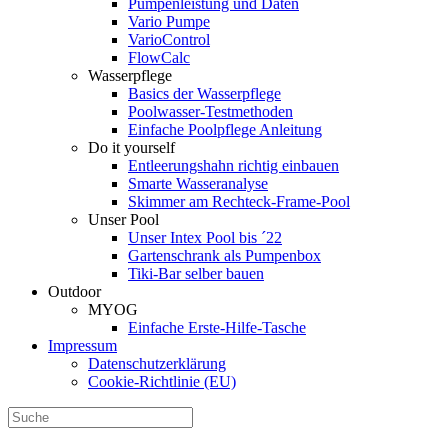
Pumpenleistung und Daten
Vario Pumpe
Vario­Control
FlowCalc
Wasserpflege
Basics der Wasserpflege
Poolwasser-Testmethoden
Einfache Poolpflege Anleitung
Do it yourself
Ent­leerungs­hahn richtig einbauen
Smarte Wasseranalyse
Skimmer am Rechteck-Frame-Pool
Unser Pool
Unser Intex Pool bis ´22
Gartenschrank als Pumpenbox
Tiki-Bar selber bauen
Outdoor
MYOG
Einfache Erste-Hilfe-Tasche
Impressum
Datenschutzerklärung
Cookie-Richtlinie (EU)