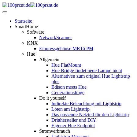
Startseite
SmartHome
Software
NetworkScanner
KNX
Einpressgehäuse MR16 PM
Hue
Allgemein
Hue FlatMount
Hue Bridge findet neue Lampe nicht
Alternativen zum original Hue Lightstrip
plus
Edison meets Hue
Generationsfrage
Do it yourself
Indirekte Beleuchtung mit Lightstrip
Löten am Lightstrip
Das passende Netzteil für den Lightstrip
Dritthersteller und DIY
Eigener Hue Endpoint
Stromverbrauch
Lightstrip Messung