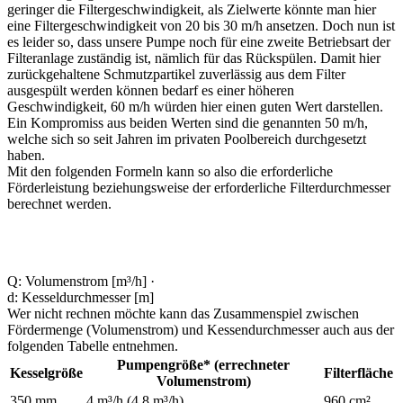
geringer die Filtergeschwindigkeit, als Zielwerte könnte man hier
eine Filtergeschwindigkeit von 20 bis 30 m/h ansetzen. Doch nun ist
es leider so, dass unsere Pumpe noch für eine zweite Betriebsart der
Filteranlage zuständig ist, nämlich für das Rückspülen. Damit hier
zurückgehaltene Schmutzpartikel zuverlässig aus dem Filter
ausgespült werden können bedarf es einer höheren
Geschwindigkeit, 60 m/h würden hier einen guten Wert darstellen.
Ein Kompromiss aus beiden Werten sind die genannten 50 m/h,
welche sich so seit Jahren im privaten Poolbereich durchgesetzt
haben.
Mit den folgenden Formeln kann so also die erforderliche
Förderleistung beziehungsweise der erforderliche Filterdurchmesser
berechnet werden.
Q: Volumenstrom [m³/h] ·
d: Kesseldurchmesser [m]
Wer nicht rechnen möchte kann das Zusammenspiel zwischen
Fördermenge (Volumenstrom) und Kessendurchmesser auch aus der
folgenden Tabelle entnehmen.
Pumpengröße* (errechneter
Kesselgröße
Filterfläche
Volumenstrom)
350 mm
4 m³/h (4,8 m³/h)
960 cm²