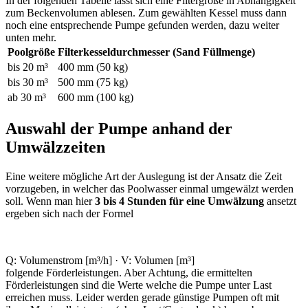
In der folgenden Tabelle lässt sich eine Filtergröße in Abhängigkeit
zum Beckenvolumen ablesen. Zum gewählten Kessel muss dann
noch eine entsprechende Pumpe gefunden werden, dazu weiter
unten mehr.
Poolgröße
Filterkesseldurchmesser (Sand Füllmenge)
bis 20 m³
400 mm (50 kg)
bis 30 m³
500 mm (75 kg)
ab 30 m³
600 mm (100 kg)
Auswahl der Pumpe anhand der
Umwälzzeiten
Eine weitere mögliche Art der Auslegung ist der Ansatz die Zeit
vorzugeben, in welcher das Poolwasser einmal umgewälzt werden
soll. Wenn man hier
3 bis 4 Stunden für eine Umwälzung
ansetzt
ergeben sich nach der Formel
Q: Volumenstrom [m³/h] · V: Volumen [m³]
folgende Förderleistungen. Aber Achtung, die ermittelten
Förderleistungen sind die Werte welche die Pumpe unter Last
erreichen muss. Leider werden gerade günstige Pumpen oft mit