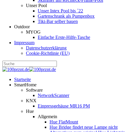
Skimmer am Rechteck-Frame-Pool
Unser Pool
Unser Intex Pool bis ´22
Gartenschrank als Pumpenbox
Tiki-Bar selber bauen
Outdoor
MYOG
Einfache Erste-Hilfe-Tasche
Impressum
Datenschutzerklärung
Cookie-Richtlinie (EU)
Startseite
SmartHome
Software
NetworkScanner
KNX
Einpressgehäuse MR16 PM
Hue
Allgemein
Hue FlatMount
Hue Bridge findet neue Lampe nicht