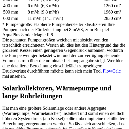
400 mm
6 m³/h (6,3 m³/h)
1260 cm²
500 mm
8 m³/h (9,8 m³/h)
1960 cm²
600 mm
11 m³/h (14,1 m³/h)
2830 cm²
* Pumpengröße: Etablierte Pumpenhersteller klasifizieren Ihre
Pumpen nach der Förderleistung bei 8 mWS, zum Beispiel
AquaPlus 8 oder Magic II 8
Die genanten Pumpengrößen weichen mit absicht von den
tatsächlich erreichneten Werten ab, dies hat den Hintergrund das die
größeren Kessel einen geringeren Gegendruck aufbauen, wodurch
die Pumpe weniger belastet wird und der zur verfügung stehende
Volumenstrom über die nominale Leistungsangabe steigt. Wer hier
eine detailierte Berechnung einschließlich saugseitigem
Druckverlust durchführen möchte kann sich mein Tool
FlowCalc
mal ansehen.
Solarkollektoren, Wärmepumpe und
lange Rohrleitungen
Hat man eine größere Solaranlage oder andere Aggregate
(Wärmepumpe, Wärmetauscher) installiert und somit einen deutlich
höheren Systemdruck (am Kessel) sollte unbedingt eine detailliertere
Berechnung vorgenommen werden. So lässt sich ausschließen, dass
die gewählte Pumpe zu schwach ist. Das selbe trifft auf sehr lange