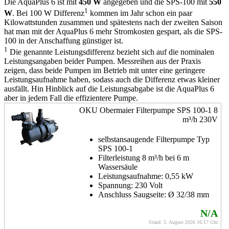
Die AquaPlus 6 ist mit
450 W
angegeben und die SPS-100 mit
550
1
W
. Bei 100 W Differenz
kommen im Jahr schon ein paar
Kilowattstunden zusammen und spätestens nach der zweiten Saison
hat man mit der AquaPlus 6 mehr Stromkosten gespart, als die SPS-
100 in der Anschaffung günstiger ist.
1
Die genannte Leistungsdifferenz bezieht sich auf die nominalen
Leistungsangaben beider Pumpen. Messreihen aus der Praxis
zeigen, dass beide Pumpen im Betrieb mit unter eine geringere
Leistungsaufnahme haben, sodass auch die Differenz etwas kleiner
ausfällt. Hin Hinblick auf die Leistungsabgabe ist die AquaPlus 6
aber in jedem Fall die effizientere Pumpe.
OKU Obermaier Filterpumpe SPS 100-1 8
m³/h 230V
selbstansaugende Filterpumpe Typ
SPS 100-1
Filterleistung 8 m³/h bei 6 m
Wassersäule
Leistungsaufnahme: 0,55 kW
Spannung: 230 Volt
Anschluss Saugseite: Ø 32/38 mm
N/A
Stand: 5. August 2026 16:17 Uhr