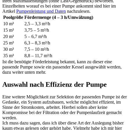
ihren Maximalleistungen (ohne Last/Gegendruck) beworben.
Einzelheiten worauf es bei einer Pumpe ankommt sind hier im
Artikel
Pumpenleistung und Daten
nachzulesen.
Poolgröße
Fördermenge (4 – 3 h/Umwälzung)
10 m³
2,5 – 3,3 m³/h
15 m³
3,75 – 5 m³/h
20 m³
5 – 6,7 m³/h
25 m³
6,3 – 8,3 m³/h
30 m³
7,5 – 10 m³/h
35 m³
8,8 – 11,7 m³/h
Ist die benötigte Förderleistung bekannt, kann zu dieser eine
passende Pumpe sowie ein passender Kessel ausgewählt werden,
dazu weiter unten mehr.
Auswahl nach Effizienz der Pumpe
Eine weitere Möglichkeit zur Selektion der passenden Pumpe ist der
Gedanke, ein System aufzubauen, welche möglichst effizient, im
Sinne der Stromkosten, arbeitet. Hierbei sollen aber keine
Kompromisse bei der Filtration oder der Pumpenlaufzeit gemacht
werden.
Ich muss dazu sagen, dass ich über diese Art der Auslegung bisher
kaum etwas gelesen oder gehört habe. Vielmehr habe ich mir hier