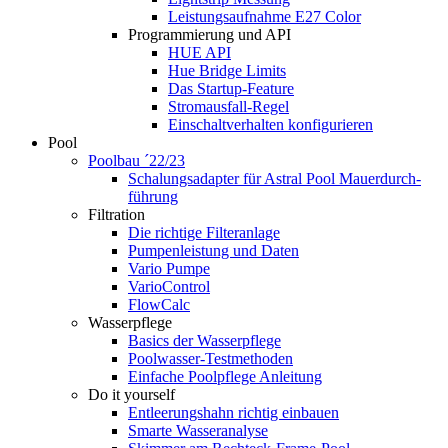
Leistungsaufnahme E27 Color
Programmierung und API
HUE API
Hue Bridge Limits
Das Startup-Feature
Stromausfall-Regel
Einschaltverhalten konfigurieren
Pool
Poolbau ´22/23
Schalungs­adapter für Astral Pool Mauer­durch­
führung
Filtration
Die richtige Filter­anlage
Pumpenleistung und Daten
Vario Pumpe
Vario­Control
FlowCalc
Wasserpflege
Basics der Wasserpflege
Poolwasser-Testmethoden
Einfache Poolpflege Anleitung
Do it yourself
Ent­leerungs­hahn richtig einbauen
Smarte Wasseranalyse