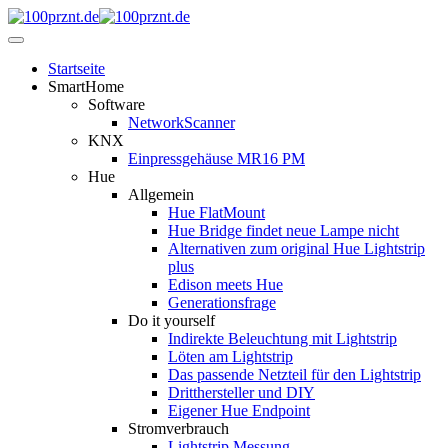
Startseite
SmartHome
Software
NetworkScanner
KNX
Einpressgehäuse MR16 PM
Hue
Allgemein
Hue FlatMount
Hue Bridge findet neue Lampe nicht
Alternativen zum original Hue Lightstrip
plus
Edison meets Hue
Generationsfrage
Do it yourself
Indirekte Beleuchtung mit Lightstrip
Löten am Lightstrip
Das passende Netzteil für den Lightstrip
Dritthersteller und DIY
Eigener Hue Endpoint
Stromverbrauch
Lightstrip Messung