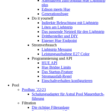
Alternativen zum original Hue Lightstrip
plus
Edison meets Hue
Generationsfrage
Do it yourself
Indirekte Beleuchtung mit Lightstrip
Löten am Lightstrip
Das passende Netzteil für den Lightstrip
Dritthersteller und DIY
Eigener Hue Endpoint
Stromverbrauch
Lightstrip Messung
Leistungsaufnahme E27 Color
Programmierung und API
HUE API
Hue Bridge Limits
Das Startup-Feature
Stromausfall-Regel
Einschaltverhalten konfigurieren
Pool
Poolbau ´22/23
Schalungs­adapter für Astral Pool Mauer­durch­
führung
Filtration
Die richtige Filter­anlage