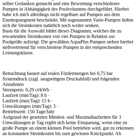
selber Gedanken gemacht und eine Bewertung verschiedener
Pumpen in Abhängigkeit des Poolvolumens durchgeführt. Hierbei
habe ich mich allerdings nicht regelbare auf Pumpen aus dem
Einstiegssegment beschränkt. Mit sogenannten Vario-Pumpen ließen
sich die Stromkosten natürlich noch weiter senken.
Basis für die Auswahl bildet dieses Diagramm, welches die zu
erwartenden Stromkosten von vier Pumpen in Relation zur
Poolgröße aufzeigt. Die gewählten AquaPlus Pumpen stehen hierbei
stellvertretend für verschiedene Pumpen in der entsprechenden
Leistungsklasse.
Betrachtung basiert auf realen Fördermengen bei 0,75 bar
Systemdruck (zzgl. saugseitigem Druckabfall) und folgenden
Annahmen
Strompreis: 0,29 ct/kWh ·
Laufzeit (min/Tag): 8 h ·
Laufzeit (max/Tag): 15 h ·
Umwälzungen (min/Tag): 3 ·
Betriebszeit: 150 Tage/Jahr
Aufgrund der gesetzten Mindest- und Maximallaufzeiten für 3
Umwälzungen je Tag ergibt sich keine Einsparung, wenn eine zu
große Pumpe an einem kleinen Pool betrieben wird, gut zu erkennen
an konstanten Stromkosten bis zum gewissen Knickpunkt. Ab