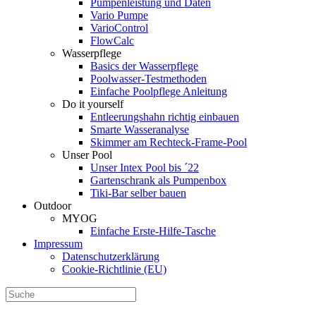
Pumpenleistung und Daten
Vario Pumpe
Vario­Control
FlowCalc
Wasserpflege
Basics der Wasserpflege
Poolwasser-Testmethoden
Einfache Poolpflege Anleitung
Do it yourself
Ent­leerungs­hahn richtig einbauen
Smarte Wasseranalyse
Skimmer am Rechteck-Frame-Pool
Unser Pool
Unser Intex Pool bis ´22
Gartenschrank als Pumpenbox
Tiki-Bar selber bauen
Outdoor
MYOG
Einfache Erste-Hilfe-Tasche
Impressum
Datenschutzerklärung
Cookie-Richtlinie (EU)