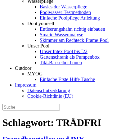
Wasserpflege
Basics der Wasserpflege
Poolwasser-Testmethoden
Einfache Poolpflege Anleitung
Do it yourself
Ent­leerungs­hahn richtig einbauen
Smarte Wasseranalyse
Skimmer am Rechteck-Frame-Pool
Unser Pool
Unser Intex Pool bis ´22
Gartenschrank als Pumpenbox
Tiki-Bar selber bauen
Outdoor
MYOG
Einfache Erste-Hilfe-Tasche
Impressum
Datenschutzerklärung
Cookie-Richtlinie (EU)
Schlagwort:
TRÅDFRI