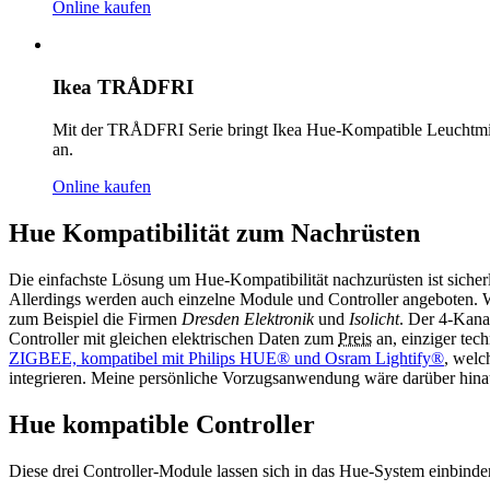
Online kaufen
Ikea TRÅDFRI
Mit der TRÅDFRI Serie bringt Ikea Hue-Kompatible Leuchtmi
an.
Online kaufen
Hue Kompatibilität zum Nachrüsten
Die einfachste Lösung um Hue-Kompatibilität nachzurüsten ist sicherl
Allerdings werden auch einzelne Module und Controller angeboten. W
zum Beispiel die Firmen
Dresden Elektronik
und
Isolicht
. Der 4-Kana
Controller mit gleichen elektrischen Daten zum
Preis
an, einziger tech
ZIGBEE, kompatibel mit Philips HUE® und Osram Lightify®
, welc
integrieren. Meine persönliche Vorzugsanwendung wäre darüber hina
Hue kompatible Controller
Diese drei Controller-Module lassen sich in das Hue-System einbin