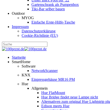
Unser Intex Pool bis ´22
Gartenschrank als Pumpenbox
Tiki-Bar selber bauen
Outdoor
MYOG
Einfache Erste-Hilfe-Tasche
Impressum
Datenschutzerklärung
Cookie-Richtlinie (EU)
Startseite
SmartHome
Software
NetworkScanner
KNX
Einpressgehäuse MR16 PM
Hue
Allgemein
Hue FlatMount
Hue Bridge findet neue Lampe nicht
Alternativen zum original Hue Lightstrip pl
Edison meets Hue