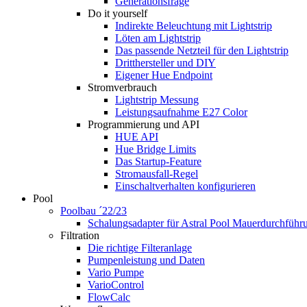
Generationsfrage
Do it yourself
Indirekte Beleuchtung mit Lightstrip
Löten am Lightstrip
Das passende Netzteil für den Lightstrip
Dritthersteller und DIY
Eigener Hue Endpoint
Stromverbrauch
Lightstrip Messung
Leistungsaufnahme E27 Color
Programmierung und API
HUE API
Hue Bridge Limits
Das Startup-Feature
Stromausfall-Regel
Einschaltverhalten konfigurieren
Pool
Poolbau ´22/23
Schalungs­adapter für Astral Pool Mauer­durch­führ
Filtration
Die richtige Filter­anlage
Pumpenleistung und Daten
Vario Pumpe
Vario­Control
FlowCalc