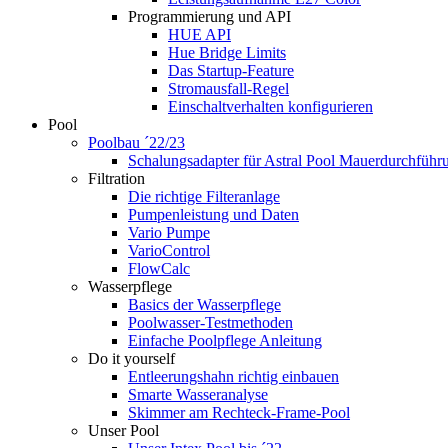
Programmierung und API
HUE API
Hue Bridge Limits
Das Startup-Feature
Stromausfall-Regel
Einschaltverhalten konfigurieren
Pool
Poolbau ´22/23
Schalungs­adapter für Astral Pool Mauer­durch­führ
Filtration
Die richtige Filter­anlage
Pumpenleistung und Daten
Vario Pumpe
Vario­Control
FlowCalc
Wasserpflege
Basics der Wasserpflege
Poolwasser-Testmethoden
Einfache Poolpflege Anleitung
Do it yourself
Ent­leerungs­hahn richtig einbauen
Smarte Wasseranalyse
Skimmer am Rechteck-Frame-Pool
Unser Pool