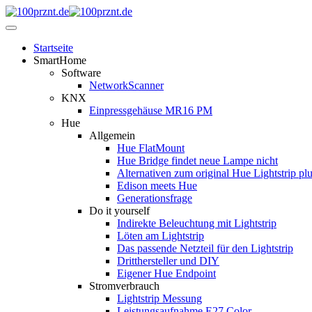
Startseite
SmartHome
Software
NetworkScanner
KNX
Einpressgehäuse MR16 PM
Hue
Allgemein
Hue FlatMount
Hue Bridge findet neue Lampe nicht
Alternativen zum original Hue Lightstrip pl
Edison meets Hue
Generationsfrage
Do it yourself
Indirekte Beleuchtung mit Lightstrip
Löten am Lightstrip
Das passende Netzteil für den Lightstrip
Dritthersteller und DIY
Eigener Hue Endpoint
Stromverbrauch
Lightstrip Messung
Leistungsaufnahme E27 Color