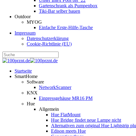
Unser Intex Pool bis ´22
Gartenschrank als Pumpenbox
Tiki-Bar selber bauen
Outdoor
MYOG
Einfache Erste-Hilfe-Tasche
Impressum
Datenschutzerklärung
Cookie-Richtlinie (EU)
Startseite
SmartHome
Software
NetworkScanner
KNX
Einpressgehäuse MR16 PM
Hue
Allgemein
Hue FlatMount
Hue Bridge findet neue Lampe nicht
Alternativen zum original Hue Lightstrip pl
Edison meets Hue