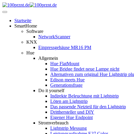
Startseite
SmartHome
Software
NetworkScanner
KNX
Einpressgehäuse MR16 PM
Hue
Allgemein
Hue FlatMount
Hue Bridge findet neue Lampe nicht
Alternativen zum original Hue Lightstrip pl
Edison meets Hue
Generationsfrage
Do it yourself
Indirekte Beleuchtung mit Lightstrip
Löten am Lightstrip
Das passende Netzteil für den Lightstrip
Dritthersteller und DIY
Eigener Hue Endpoint
Stromverbrauch
Lightstrip Messung
Leistungsaufnahme E27 Color