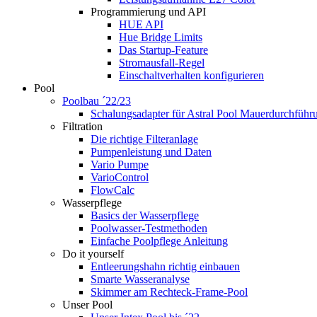
Programmierung und API
HUE API
Hue Bridge Limits
Das Startup-Feature
Stromausfall-Regel
Einschaltverhalten konfigurieren
Pool
Poolbau ´22/23
Schalungs­adapter für Astral Pool Mauer­durch­führ
Filtration
Die richtige Filter­anlage
Pumpenleistung und Daten
Vario Pumpe
Vario­Control
FlowCalc
Wasserpflege
Basics der Wasserpflege
Poolwasser-Testmethoden
Einfache Poolpflege Anleitung
Do it yourself
Ent­leerungs­hahn richtig einbauen
Smarte Wasseranalyse
Skimmer am Rechteck-Frame-Pool
Unser Pool