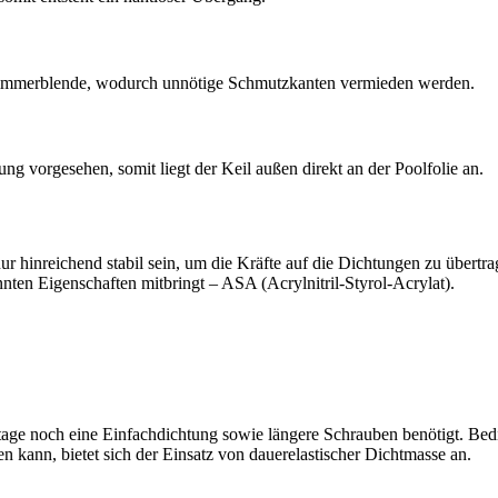
Skimmerblende, wodurch unnötige Schmutzkanten vermieden werden.
ng vorgesehen, somit liegt der Keil außen direkt an der Poolfolie an.
nur hinreichend stabil sein, um die Kräfte auf die Dichtungen zu übe
nnten Eigenschaften mitbringt – ASA (Acrylnitril-Styrol-Acrylat).
ge noch eine Einfachdichtung sowie längere Schrauben benötigt. Bedin
en kann, bietet sich der Einsatz von dauerelastischer Dichtmasse an.