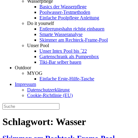
Wasserpflege
Basics der Wasserpflege
Poolwasser-Testmethoden
Einfache Poolpflege Anleitung
Do it yourself
Ent­leerungs­hahn richtig einbauen
Smarte Wasseranalyse
Skimmer am Rechteck-Frame-Pool
Unser Pool
Unser Intex Pool bis ´22
Gartenschrank als Pumpenbox
Tiki-Bar selber bauen
Outdoor
MYOG
Einfache Erste-Hilfe-Tasche
Impressum
Datenschutzerklärung
Cookie-Richtlinie (EU)
Schlagwort:
Wasser