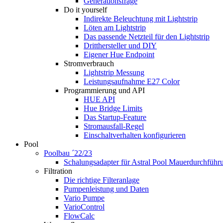
Generationsfrage
Do it yourself
Indirekte Beleuchtung mit Lightstrip
Löten am Lightstrip
Das passende Netzteil für den Lightstrip
Dritthersteller und DIY
Eigener Hue Endpoint
Stromverbrauch
Lightstrip Messung
Leistungsaufnahme E27 Color
Programmierung und API
HUE API
Hue Bridge Limits
Das Startup-Feature
Stromausfall-Regel
Einschaltverhalten konfigurieren
Pool
Poolbau ´22/23
Schalungs­adapter für Astral Pool Mauer­durch­führ
Filtration
Die richtige Filter­anlage
Pumpenleistung und Daten
Vario Pumpe
Vario­Control
FlowCalc