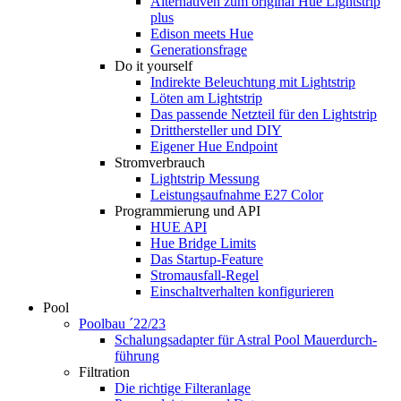
Alternativen zum original Hue Lightstrip
plus
Edison meets Hue
Generationsfrage
Do it yourself
Indirekte Beleuchtung mit Lightstrip
Löten am Lightstrip
Das passende Netzteil für den Lightstrip
Dritthersteller und DIY
Eigener Hue Endpoint
Stromverbrauch
Lightstrip Messung
Leistungsaufnahme E27 Color
Programmierung und API
HUE API
Hue Bridge Limits
Das Startup-Feature
Stromausfall-Regel
Einschaltverhalten konfigurieren
Pool
Poolbau ´22/23
Schalungs­adapter für Astral Pool Mauer­durch­
führung
Filtration
Die richtige Filter­anlage