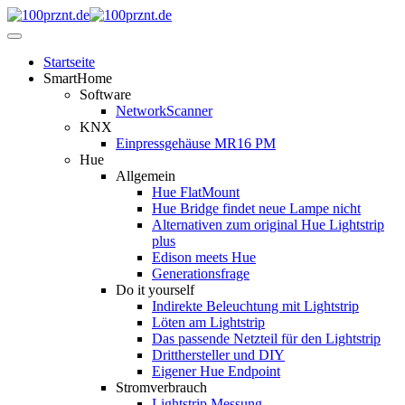
Startseite
SmartHome
Software
NetworkScanner
KNX
Einpressgehäuse MR16 PM
Hue
Allgemein
Hue FlatMount
Hue Bridge findet neue Lampe nicht
Alternativen zum original Hue Lightstrip
plus
Edison meets Hue
Generationsfrage
Do it yourself
Indirekte Beleuchtung mit Lightstrip
Löten am Lightstrip
Das passende Netzteil für den Lightstrip
Dritthersteller und DIY
Eigener Hue Endpoint
Stromverbrauch
Lightstrip Messung