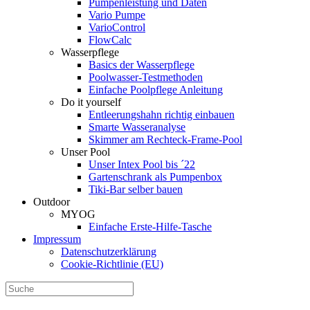
Pumpenleistung und Daten
Vario Pumpe
Vario­Control
FlowCalc
Wasserpflege
Basics der Wasserpflege
Poolwasser-Testmethoden
Einfache Poolpflege Anleitung
Do it yourself
Ent­leerungs­hahn richtig einbauen
Smarte Wasseranalyse
Skimmer am Rechteck-Frame-Pool
Unser Pool
Unser Intex Pool bis ´22
Gartenschrank als Pumpenbox
Tiki-Bar selber bauen
Outdoor
MYOG
Einfache Erste-Hilfe-Tasche
Impressum
Datenschutzerklärung
Cookie-Richtlinie (EU)