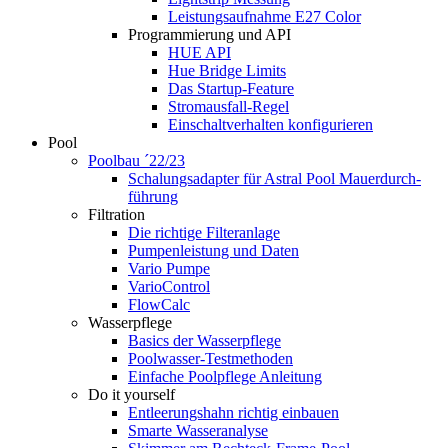
Leistungsaufnahme E27 Color
Programmierung und API
HUE API
Hue Bridge Limits
Das Startup-Feature
Stromausfall-Regel
Einschaltverhalten konfigurieren
Pool
Poolbau ´22/23
Schalungs­adapter für Astral Pool Mauer­durch­
führung
Filtration
Die richtige Filter­anlage
Pumpenleistung und Daten
Vario Pumpe
Vario­Control
FlowCalc
Wasserpflege
Basics der Wasserpflege
Poolwasser-Testmethoden
Einfache Poolpflege Anleitung
Do it yourself
Ent­leerungs­hahn richtig einbauen
Smarte Wasseranalyse