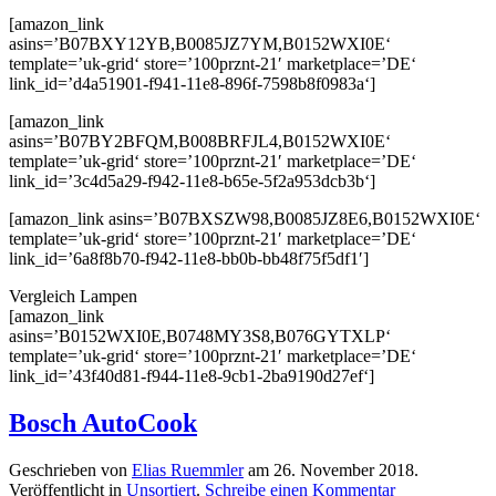
[amazon_link
asins=’B07BXY12YB,B0085JZ7YM,B0152WXI0E‘
template=’uk-grid‘ store=’100prznt-21′ marketplace=’DE‘
link_id=’d4a51901-f941-11e8-896f-7598b8f0983a‘]
[amazon_link
asins=’B07BY2BFQM,B008BRFJL4,B0152WXI0E‘
template=’uk-grid‘ store=’100prznt-21′ marketplace=’DE‘
link_id=’3c4d5a29-f942-11e8-b65e-5f2a953dcb3b‘]
[amazon_link asins=’B07BXSZW98,B0085JZ8E6,B0152WXI0E‘
template=’uk-grid‘ store=’100prznt-21′ marketplace=’DE‘
link_id=’6a8f8b70-f942-11e8-bb0b-bb48f75f5df1′]
Vergleich Lampen
[amazon_link
asins=’B0152WXI0E,B0748MY3S8,B076GYTXLP‘
template=’uk-grid‘ store=’100prznt-21′ marketplace=’DE‘
link_id=’43f40d81-f944-11e8-9cb1-2ba9190d27ef‘]
Bosch AutoCook
Geschrieben von
Elias Ruemmler
am
26. November 2018
.
Veröffentlicht in
Unsortiert
.
Schreibe einen Kommentar