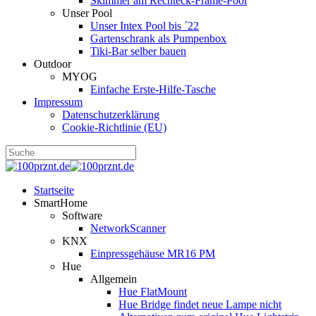
Skimmer am Rechteck-Frame-Pool
Unser Pool
Unser Intex Pool bis ´22
Gartenschrank als Pumpenbox
Tiki-Bar selber bauen
Outdoor
MYOG
Einfache Erste-Hilfe-Tasche
Impressum
Datenschutzerklärung
Cookie-Richtlinie (EU)
Startseite
SmartHome
Software
NetworkScanner
KNX
Einpressgehäuse MR16 PM
Hue
Allgemein
Hue FlatMount
Hue Bridge findet neue Lampe nicht