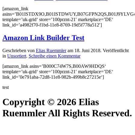
[amazon_link
asins=’B01ISTDX9O,B01ISTDWUY,B07GFPN2QS,B01J9YLVG
template=’uk-grid‘ store=’100prznt-21′ marketplace=’DE‘
link_id=’a4982f70-f1bd-11e8-8769-19d5f778a512′]
Amazon Link Builder Test
Geschrieben von
Elias Ruemmler
am
18. Juni 2018
. Veröffentlicht
in
Unsortiert
.
Schreibe einen Kommentar
[amazon_link asins=’B000C74W7S,B00AW9HDQS‘
template=’uk-grid‘ store=’100prznt-21′ marketplace=’DE‘
link_id=’0e791aba-72d8-11e8-982b-499b8c27215e‘]
test
Copyright © 2026 Elias
Ruemmler All Rights Reserved.