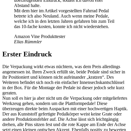
überzeugenden Eindruck, sodass ich davon eher
Abstand halte.
Mit dem hier im Artikel vorgestellten Fahrrad Pedal
betrete ich also Neuland. Auch wenn meine Pedale,
welche ich in den letzten Jahren gefahren bin zum Teil
das 10-fache kosten, konnte ich nicht wiederstehen.
Amazon Vine Produkttester
Elias Rümmler
Erster Eindruck
Die Verpackung wirkt etwas nüchtern, was dem Preis allerdings
angemessen ist. Ihren Zweck erfüllt sie, beide Pedale sind sicher in
ihr Positioniert und können nicht aufeinander „kratzen“. Des
Weiteren befindet sich noch ein einfacher Innensechskantschlüssel
in der Box. Für die Montage der Pedale ist dieser jedoch sehr kurz
geraten.
Nun soll es hier ja aber nicht um die Verpackung oder mitgeliefertes
Werkzeug gehen, sondern um die Plattformpedale! Diese
überzeugen direkte beim Auspacken mit einer hochwertigen Haptik.
Der aus Kunststoff gefertigte Pedalkörper weist keine Grate oder
andere Produktionsfehler auf. Die Achse lässt sich leichtgängig
drehen, alle Pins sitzen fest und die rote Kappe am Ende der Achse
setzt einen kleinen optischen Akzent. Ebenfalls positiv zu bewerten