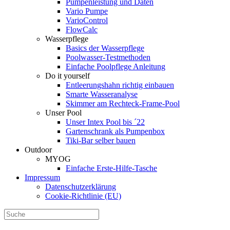
Pumpenleistung und Daten
Vario Pumpe
Vario­Control
FlowCalc
Wasserpflege
Basics der Wasserpflege
Poolwasser-Testmethoden
Einfache Poolpflege Anleitung
Do it yourself
Ent­leerungs­hahn richtig einbauen
Smarte Wasseranalyse
Skimmer am Rechteck-Frame-Pool
Unser Pool
Unser Intex Pool bis ´22
Gartenschrank als Pumpenbox
Tiki-Bar selber bauen
Outdoor
MYOG
Einfache Erste-Hilfe-Tasche
Impressum
Datenschutzerklärung
Cookie-Richtlinie (EU)