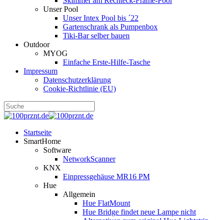
Skimmer am Rechteck-Frame-Pool
Unser Pool
Unser Intex Pool bis ´22
Gartenschrank als Pumpenbox
Tiki-Bar selber bauen
Outdoor
MYOG
Einfache Erste-Hilfe-Tasche
Impressum
Datenschutzerklärung
Cookie-Richtlinie (EU)
Startseite
SmartHome
Software
NetworkScanner
KNX
Einpressgehäuse MR16 PM
Hue
Allgemein
Hue FlatMount
Hue Bridge findet neue Lampe nicht