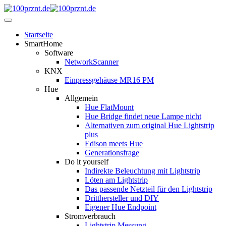
Startseite
SmartHome
Software
NetworkScanner
KNX
Einpressgehäuse MR16 PM
Hue
Allgemein
Hue FlatMount
Hue Bridge findet neue Lampe nicht
Alternativen zum original Hue Lightstrip
plus
Edison meets Hue
Generationsfrage
Do it yourself
Indirekte Beleuchtung mit Lightstrip
Löten am Lightstrip
Das passende Netzteil für den Lightstrip
Dritthersteller und DIY
Eigener Hue Endpoint
Stromverbrauch
Lightstrip Messung