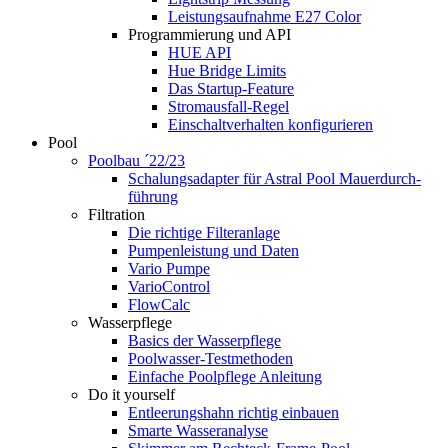
Leistungsaufnahme E27 Color
Programmierung und API
HUE API
Hue Bridge Limits
Das Startup-Feature
Stromausfall-Regel
Einschaltverhalten konfigurieren
Pool
Poolbau ´22/23
Schalungs­adapter für Astral Pool Mauer­durch­
führung
Filtration
Die richtige Filter­anlage
Pumpenleistung und Daten
Vario Pumpe
Vario­Control
FlowCalc
Wasserpflege
Basics der Wasserpflege
Poolwasser-Testmethoden
Einfache Poolpflege Anleitung
Do it yourself
Ent­leerungs­hahn richtig einbauen
Smarte Wasseranalyse