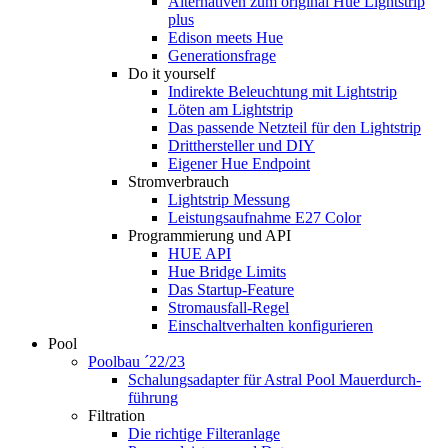
Alternativen zum original Hue Lightstrip
plus
Edison meets Hue
Generationsfrage
Do it yourself
Indirekte Beleuchtung mit Lightstrip
Löten am Lightstrip
Das passende Netzteil für den Lightstrip
Dritthersteller und DIY
Eigener Hue Endpoint
Stromverbrauch
Lightstrip Messung
Leistungsaufnahme E27 Color
Programmierung und API
HUE API
Hue Bridge Limits
Das Startup-Feature
Stromausfall-Regel
Einschaltverhalten konfigurieren
Pool
Poolbau ´22/23
Schalungs­adapter für Astral Pool Mauer­durch­
führung
Filtration
Die richtige Filter­anlage