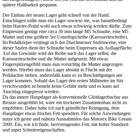
spätere Haltbarkeit gespannt.
Der Einbau der neuen Lager geht schnell von der Hand.
Einschlagen sollte man ein Lager sowieso nie, was bauartbedingt
beim Harrier-Pedal wohl auch etwas schwierig werden dürfte. Zum
Einpressen genügt eine circa 30 mm lange M5 Schraube, eine M5
Mutter und eine größere 5er Unterlegscheibe (Karosseriescheibe).
Im Pedalkörper verjüngt sich der Durchmesser Stufenweise, eine
dieser Stufen dient der Schraube beim Einpressen als Auflagefläche.
Auf das Gewinde wird der Reihe nach das Lager selbst, die
Karosseriescheibe und die Mutter aufgesetzt. Mit etwas
Fingerspitzengefühl muss nun vorsichtig die Mutter angezogen
werden. Hierbei muss das Lager absolut in Flucht mit der
Pedalachse stehen, andernfalls kann es zu Beschädigungen am
Lager kommen. Sobald das Lager den ersten Millimeter im Sitz
verschwunden ist besteht keine Gefahr mehr und es kann auf
Anschlag eingepresst werden.
Da das innere Hauptlager als konventionelle Gleitlagerbuchse aus
Bronze ausgeführt ist, wäre ein trockener Zusammenbau nicht zu
empfehlen. Daher habe ich nach gründlicher Reinigung, dem
Hauptlager etwas frisches Fett spendiert. Für solche Anwendungen
nutze ich gerne und nahezu Ausnahmslos das Motorex Bike Grease
2000. Ein, wie ich finde, hervorragendes Fett, mit hoher Standzeit
und super Schmiereigenschaften.