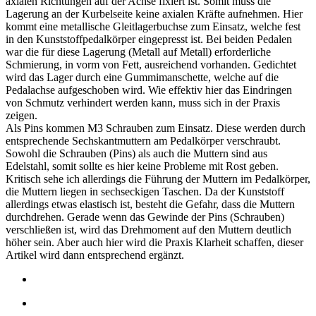
axialen Richtungen auf der Achse fixiert ist. Somit muss die
Lagerung an der Kurbelseite keine axialen Kräfte aufnehmen. Hier
kommt eine metallische Gleitlagerbuchse zum Einsatz, welche fest
in den Kunststoffpedalkörper eingepresst ist. Bei beiden Pedalen
war die für diese Lagerung (Metall auf Metall) erforderliche
Schmierung, in vorm von Fett, ausreichend vorhanden. Gedichtet
wird das Lager durch eine Gummimanschette, welche auf die
Pedalachse aufgeschoben wird. Wie effektiv hier das Eindringen
von Schmutz verhindert werden kann, muss sich in der Praxis
zeigen.
Als Pins kommen M3 Schrauben zum Einsatz. Diese werden durch
entsprechende Sechskantmuttern am Pedalkörper verschraubt.
Sowohl die Schrauben (Pins) als auch die Muttern sind aus
Edelstahl, somit sollte es hier keine Probleme mit Rost geben.
Kritisch sehe ich allerdings die Führung der Muttern im Pedalkörper,
die Muttern liegen in sechseckigen Taschen. Da der Kunststoff
allerdings etwas elastisch ist, besteht die Gefahr, dass die Muttern
durchdrehen. Gerade wenn das Gewinde der Pins (Schrauben)
verschließen ist, wird das Drehmoment auf den Muttern deutlich
höher sein. Aber auch hier wird die Praxis Klarheit schaffen, dieser
Artikel wird dann entsprechend ergänzt.