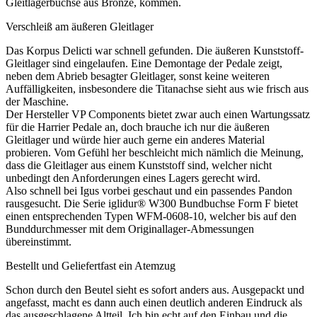
Gleitlagerbuchse aus Bronze, kommen.
Verschleiß am äußeren Gleitlager
Das Korpus Delicti war schnell gefunden. Die äußeren Kunststoff-
Gleitlager sind eingelaufen. Eine Demontage der Pedale zeigt,
neben dem Abrieb besagter Gleitlager, sonst keine weiteren
Auffälligkeiten, insbesondere die Titanachse sieht aus wie frisch aus
der Maschine.
Der Hersteller VP Components bietet zwar auch einen Wartungssatz
für die Harrier Pedale an, doch brauche ich nur die äußeren
Gleitlager und würde hier auch gerne ein anderes Material
probieren. Vom Gefühl her beschleicht mich nämlich die Meinung,
dass die Gleitlager aus einem Kunststoff sind, welcher nicht
unbedingt den Anforderungen eines Lagers gerecht wird.
Also schnell bei Igus vorbei geschaut und ein passendes Pandon
rausgesucht. Die Serie iglidur® W300 Bundbuchse Form F bietet
einen entsprechenden Typen WFM-0608-10, welcher bis auf den
Bunddurchmesser mit dem Originallager-Abmessungen
übereinstimmt.
Bestellt und Geliefertfast ein Atemzug
Schon durch den Beutel sieht es sofort anders aus. Ausgepackt und
angefasst, macht es dann auch einen deutlich anderen Eindruck als
das ausgeschlagene Altteil. Ich bin echt auf den Einbau und die