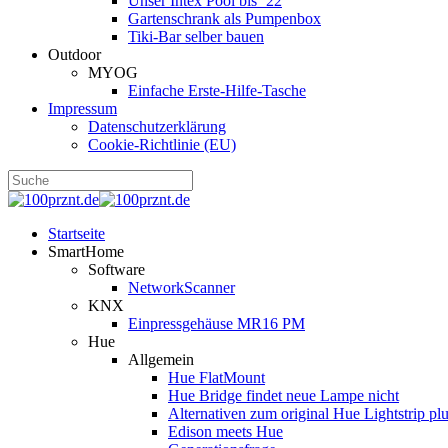
Unser Intex Pool bis ´22
Gartenschrank als Pumpenbox
Tiki-Bar selber bauen
Outdoor
MYOG
Einfache Erste-Hilfe-Tasche
Impressum
Datenschutzerklärung
Cookie-Richtlinie (EU)
Startseite
SmartHome
Software
NetworkScanner
KNX
Einpressgehäuse MR16 PM
Hue
Allgemein
Hue FlatMount
Hue Bridge findet neue Lampe nicht
Alternativen zum original Hue Lightstrip pl
Edison meets Hue