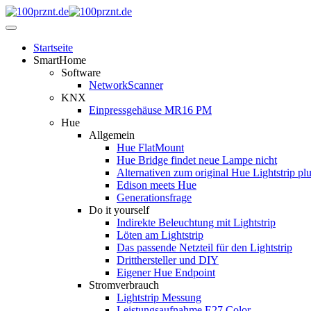
Startseite
SmartHome
Software
NetworkScanner
KNX
Einpressgehäuse MR16 PM
Hue
Allgemein
Hue FlatMount
Hue Bridge findet neue Lampe nicht
Alternativen zum original Hue Lightstrip pl
Edison meets Hue
Generationsfrage
Do it yourself
Indirekte Beleuchtung mit Lightstrip
Löten am Lightstrip
Das passende Netzteil für den Lightstrip
Dritthersteller und DIY
Eigener Hue Endpoint
Stromverbrauch
Lightstrip Messung
Leistungsaufnahme E27 Color