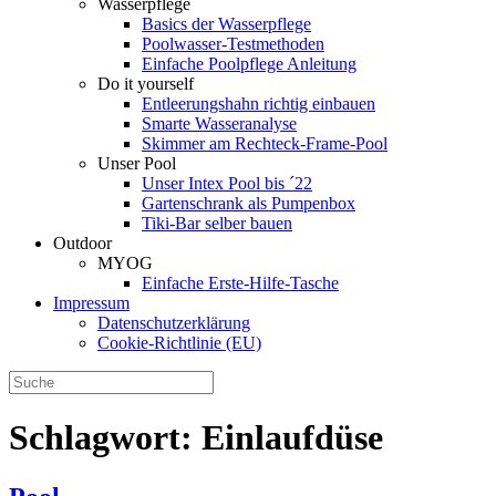
Wasserpflege
Basics der Wasserpflege
Poolwasser-Testmethoden
Einfache Poolpflege Anleitung
Do it yourself
Ent­leerungs­hahn richtig einbauen
Smarte Wasseranalyse
Skimmer am Rechteck-Frame-Pool
Unser Pool
Unser Intex Pool bis ´22
Gartenschrank als Pumpenbox
Tiki-Bar selber bauen
Outdoor
MYOG
Einfache Erste-Hilfe-Tasche
Impressum
Datenschutzerklärung
Cookie-Richtlinie (EU)
Schlagwort:
Einlaufdüse