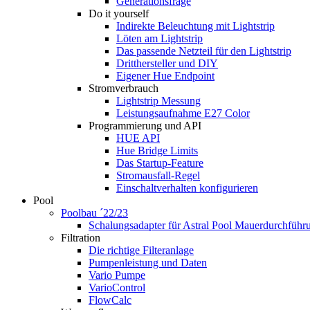
Generationsfrage
Do it yourself
Indirekte Beleuchtung mit Lightstrip
Löten am Lightstrip
Das passende Netzteil für den Lightstrip
Dritthersteller und DIY
Eigener Hue Endpoint
Stromverbrauch
Lightstrip Messung
Leistungsaufnahme E27 Color
Programmierung und API
HUE API
Hue Bridge Limits
Das Startup-Feature
Stromausfall-Regel
Einschaltverhalten konfigurieren
Pool
Poolbau ´22/23
Schalungs­adapter für Astral Pool Mauer­durch­führ
Filtration
Die richtige Filter­anlage
Pumpenleistung und Daten
Vario Pumpe
Vario­Control
FlowCalc