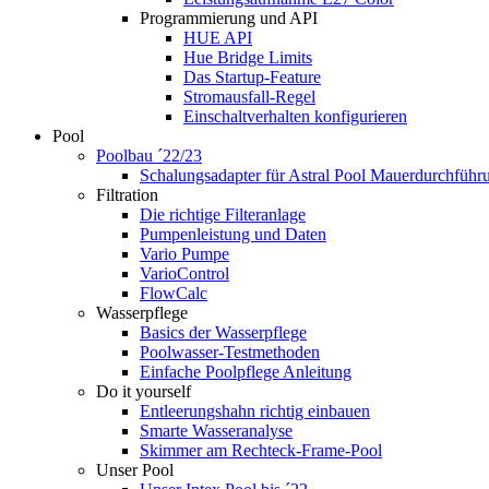
Programmierung und API
HUE API
Hue Bridge Limits
Das Startup-Feature
Stromausfall-Regel
Einschaltverhalten konfigurieren
Pool
Poolbau ´22/23
Schalungs­adapter für Astral Pool Mauer­durch­führ
Filtration
Die richtige Filter­anlage
Pumpenleistung und Daten
Vario Pumpe
Vario­Control
FlowCalc
Wasserpflege
Basics der Wasserpflege
Poolwasser-Testmethoden
Einfache Poolpflege Anleitung
Do it yourself
Ent­leerungs­hahn richtig einbauen
Smarte Wasseranalyse
Skimmer am Rechteck-Frame-Pool
Unser Pool