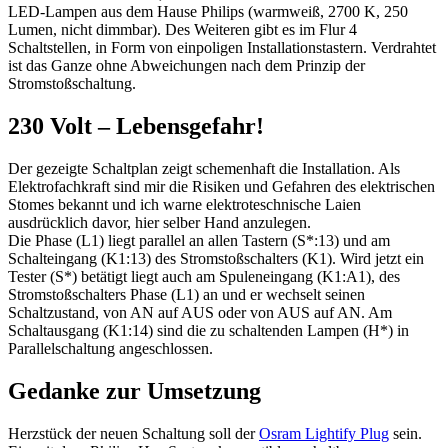
LED-Lampen aus dem Hause Philips (warmweiß, 2700 K, 250
Lumen, nicht dimmbar). Des Weiteren gibt es im Flur 4
Schaltstellen, in Form von einpoligen Installationstastern. Verdrahtet
ist das Ganze ohne Abweichungen nach dem Prinzip der
Stromstoßschaltung.
230 Volt – Lebensgefahr!
Der gezeigte Schaltplan zeigt schemenhaft die Installation. Als
Elektrofachkraft sind mir die Risiken und Gefahren des elektrischen
Stomes bekannt und ich warne elektroteschnische Laien
ausdrücklich davor, hier selber Hand anzulegen.
Die Phase (L1) liegt parallel an allen Tastern (S*:13) und am
Schalteingang (K1:13) des Stromstoßschalters (K1). Wird jetzt ein
Tester (S*) betätigt liegt auch am Spuleneingang (K1:A1), des
Stromstoßschalters Phase (L1) an und er wechselt seinen
Schaltzustand, von AN auf AUS oder von AUS auf AN. Am
Schaltausgang (K1:14) sind die zu schaltenden Lampen (H*) in
Parallelschaltung angeschlossen.
Gedanke zur Umsetzung
Herzstück der neuen Schaltung soll der
Osram Lightify Plug
sein.