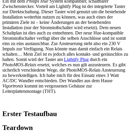
Ein mit dem
Philips Hue
System kompatibler, schaltbarer
Zwischenstecker. Vorteil am Lightify Plug ist der integrierte Taster
zur Direktschaltung. Dieser Taster wird genutzt um die bestehende
Installation weiterhin nutzen zu können, was auch eines der
primären Ziele ist – keine Änderungen an der bestehenden
Installation (nur der Stromstoßschalter wird ersetzt). Dem neuen
Schaltplan ist dies auch zu entnehmen. Der neue Hue-kompatible
Stromstoßschalter verfügt über die selben Anschlüsse und ist somit
eins zu eins austauschbar. Zur Ansteuerung steht also ein 230 V
Impuls zur Verfügung. Nun könnte man damit einfach ein Relais
schalten… Mein Ziel ist es jedoch alles kontakt- und geräuschlos zu
halten. Somit wird der Taster am
Lightify Plug
durch ein
PhotoMOS-Relais
ersetzt, welches es nun gilt anzusteuern. Es gibt
sicherlich verschiedene Wege, die PhotoMOS-Relais Ansteuerung
zu bewerkstelligen. Ich habe mich für den Einsatz eines 3 Watt
AC/DC Wandler entschieden. Der Wandler aus dem Hause
Vigortronix
kommt im vergossenen Gehäuse zur
Leiterplattenmontage (THT).
Erster Testaufbau
Teardown