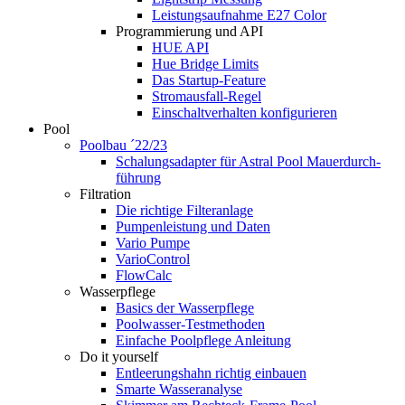
Leistungsaufnahme E27 Color
Programmierung und API
HUE API
Hue Bridge Limits
Das Startup-Feature
Stromausfall-Regel
Einschaltverhalten konfigurieren
Pool
Poolbau ´22/23
Schalungs­adapter für Astral Pool Mauer­durch­
führung
Filtration
Die richtige Filter­anlage
Pumpenleistung und Daten
Vario Pumpe
Vario­Control
FlowCalc
Wasserpflege
Basics der Wasserpflege
Poolwasser-Testmethoden
Einfache Poolpflege Anleitung
Do it yourself
Ent­leerungs­hahn richtig einbauen
Smarte Wasseranalyse