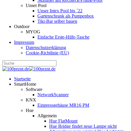
Skimmer am Rechteck-Frame-Pool
Unser Pool
Unser Intex Pool bis ´22
Gartenschrank als Pumpenbox
Tiki-Bar selber bauen
Outdoor
MYOG
Einfache Erste-Hilfe-Tasche
Impressum
Datenschutzerklärung
Cookie-Richtlinie (EU)
Startseite
SmartHome
Software
NetworkScanner
KNX
Einpressgehäuse MR16 PM
Hue
Allgemein
Hue FlatMount
Hue Bridge findet neue Lampe nicht