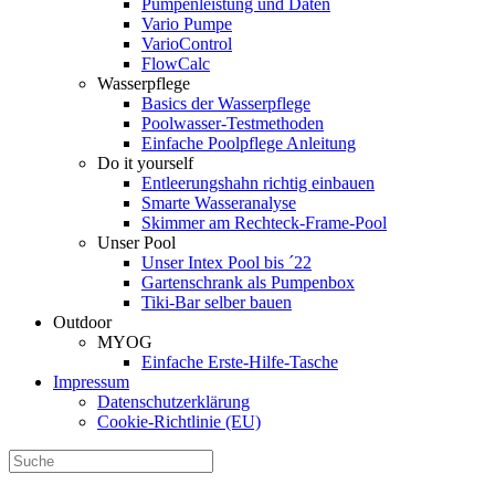
Pumpenleistung und Daten
Vario Pumpe
Vario­Control
FlowCalc
Wasserpflege
Basics der Wasserpflege
Poolwasser-Testmethoden
Einfache Poolpflege Anleitung
Do it yourself
Ent­leerungs­hahn richtig einbauen
Smarte Wasseranalyse
Skimmer am Rechteck-Frame-Pool
Unser Pool
Unser Intex Pool bis ´22
Gartenschrank als Pumpenbox
Tiki-Bar selber bauen
Outdoor
MYOG
Einfache Erste-Hilfe-Tasche
Impressum
Datenschutzerklärung
Cookie-Richtlinie (EU)