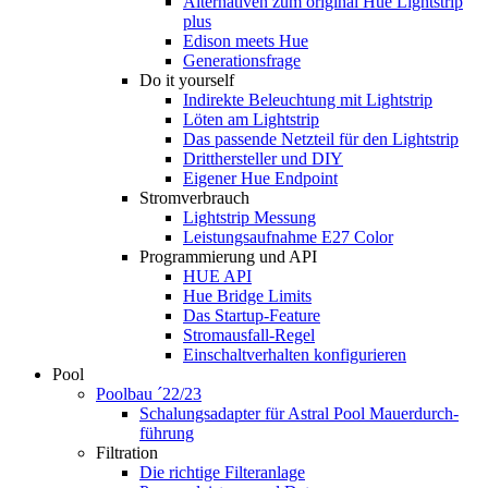
Alternativen zum original Hue Lightstrip
plus
Edison meets Hue
Generationsfrage
Do it yourself
Indirekte Beleuchtung mit Lightstrip
Löten am Lightstrip
Das passende Netzteil für den Lightstrip
Dritthersteller und DIY
Eigener Hue Endpoint
Stromverbrauch
Lightstrip Messung
Leistungsaufnahme E27 Color
Programmierung und API
HUE API
Hue Bridge Limits
Das Startup-Feature
Stromausfall-Regel
Einschaltverhalten konfigurieren
Pool
Poolbau ´22/23
Schalungs­adapter für Astral Pool Mauer­durch­
führung
Filtration
Die richtige Filter­anlage