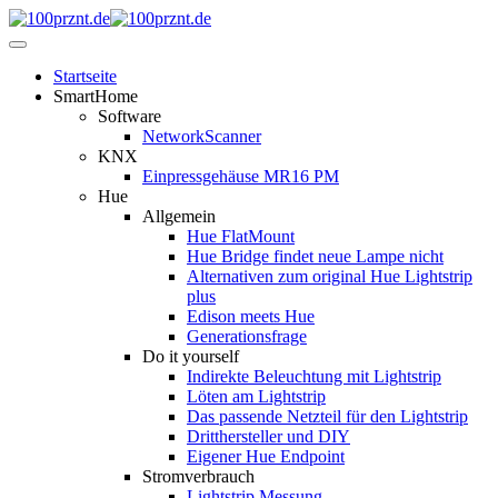
Startseite
SmartHome
Software
NetworkScanner
KNX
Einpressgehäuse MR16 PM
Hue
Allgemein
Hue FlatMount
Hue Bridge findet neue Lampe nicht
Alternativen zum original Hue Lightstrip
plus
Edison meets Hue
Generationsfrage
Do it yourself
Indirekte Beleuchtung mit Lightstrip
Löten am Lightstrip
Das passende Netzteil für den Lightstrip
Dritthersteller und DIY
Eigener Hue Endpoint
Stromverbrauch
Lightstrip Messung