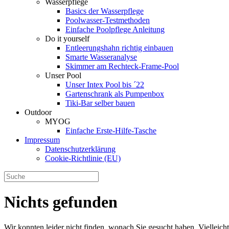
Wasserpflege
Basics der Wasserpflege
Poolwasser-Testmethoden
Einfache Poolpflege Anleitung
Do it yourself
Ent­leerungs­hahn richtig einbauen
Smarte Wasseranalyse
Skimmer am Rechteck-Frame-Pool
Unser Pool
Unser Intex Pool bis ´22
Gartenschrank als Pumpenbox
Tiki-Bar selber bauen
Outdoor
MYOG
Einfache Erste-Hilfe-Tasche
Impressum
Datenschutzerklärung
Cookie-Richtlinie (EU)
Nichts gefunden
Wir konnten leider nicht finden, wonach Sie gesucht haben. Vielleic