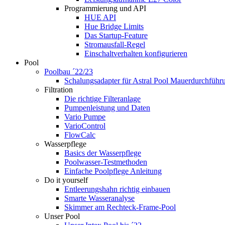
Programmierung und API
HUE API
Hue Bridge Limits
Das Startup-Feature
Stromausfall-Regel
Einschaltverhalten konfigurieren
Pool
Poolbau ´22/23
Schalungs­adapter für Astral Pool Mauer­durch­führ
Filtration
Die richtige Filter­anlage
Pumpenleistung und Daten
Vario Pumpe
Vario­Control
FlowCalc
Wasserpflege
Basics der Wasserpflege
Poolwasser-Testmethoden
Einfache Poolpflege Anleitung
Do it yourself
Ent­leerungs­hahn richtig einbauen
Smarte Wasseranalyse
Skimmer am Rechteck-Frame-Pool
Unser Pool