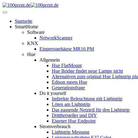
Startseite
SmartHome
Software
NetworkScanner
KNX
Einpressgehäuse MR16 PM
Hue
Allgemein
Hue FlatMount
Hue Bridge findet neue Lampe nicht
Alternativen zum original Hue Lightstrip pl
Edison meets Hue
Generationsfrage
Do it yourself
Indirekte Beleuchtung mit Lightstrip
Löten am Lightstrip
Das passende Netzteil für den Lightstrip
Dritthersteller und DIY
Eigener Hue Endpoint
Stromverbrauch
Lightstrip Messung
Leistungsaufnahme E27 Color