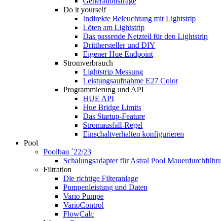
Generationsfrage
Do it yourself
Indirekte Beleuchtung mit Lightstrip
Löten am Lightstrip
Das passende Netzteil für den Lightstrip
Dritthersteller und DIY
Eigener Hue Endpoint
Stromverbrauch
Lightstrip Messung
Leistungsaufnahme E27 Color
Programmierung und API
HUE API
Hue Bridge Limits
Das Startup-Feature
Stromausfall-Regel
Einschaltverhalten konfigurieren
Pool
Poolbau ´22/23
Schalungs­adapter für Astral Pool Mauer­durch­führ
Filtration
Die richtige Filter­anlage
Pumpenleistung und Daten
Vario Pumpe
Vario­Control
FlowCalc