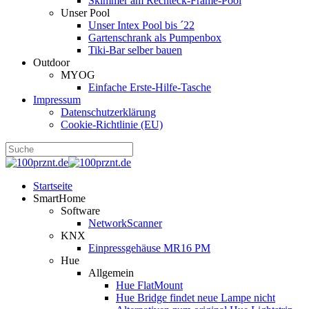
Skimmer am Rechteck-Frame-Pool
Unser Pool
Unser Intex Pool bis ´22
Gartenschrank als Pumpenbox
Tiki-Bar selber bauen
Outdoor
MYOG
Einfache Erste-Hilfe-Tasche
Impressum
Datenschutzerklärung
Cookie-Richtlinie (EU)
Startseite
SmartHome
Software
NetworkScanner
KNX
Einpressgehäuse MR16 PM
Hue
Allgemein
Hue FlatMount
Hue Bridge findet neue Lampe nicht