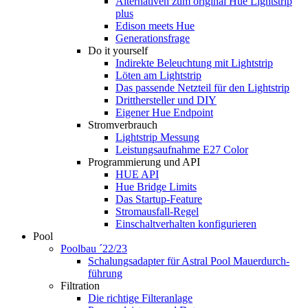
Alternativen zum original Hue Lightstrip
plus
Edison meets Hue
Generationsfrage
Do it yourself
Indirekte Beleuchtung mit Lightstrip
Löten am Lightstrip
Das passende Netzteil für den Lightstrip
Dritthersteller und DIY
Eigener Hue Endpoint
Stromverbrauch
Lightstrip Messung
Leistungsaufnahme E27 Color
Programmierung und API
HUE API
Hue Bridge Limits
Das Startup-Feature
Stromausfall-Regel
Einschaltverhalten konfigurieren
Pool
Poolbau ´22/23
Schalungs­adapter für Astral Pool Mauer­durch­
führung
Filtration
Die richtige Filter­anlage