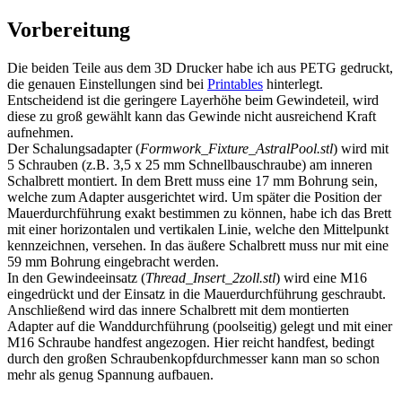
Vorbereitung
Die beiden Teile aus dem 3D Drucker habe ich aus PETG gedruckt,
die genauen Einstellungen sind bei
Printables
hinterlegt.
Entscheidend ist die geringere Layerhöhe beim Gewindeteil, wird
diese zu groß gewählt kann das Gewinde nicht ausreichend Kraft
aufnehmen.
Der Schalungsadapter (
Formwork_Fixture_AstralPool.stl
) wird mit
5 Schrauben (z.B. 3,5 x 25 mm Schnellbauschraube) am inneren
Schalbrett montiert. In dem Brett muss eine 17 mm Bohrung sein,
welche zum Adapter ausgerichtet wird. Um später die Position der
Mauerdurchführung exakt bestimmen zu können, habe ich das Brett
mit einer horizontalen und vertikalen Linie, welche den Mittelpunkt
kennzeichnen, versehen. In das äußere Schalbrett muss nur mit eine
59 mm Bohrung eingebracht werden.
In den Gewindeeinsatz (
Thread_Insert_2zoll.stl
) wird eine M16
eingedrückt und der Einsatz in die Mauerdurchführung geschraubt.
Anschließend wird das innere Schalbrett mit dem montierten
Adapter auf die Wanddurchführung (poolseitig) gelegt und mit einer
M16 Schraube handfest angezogen. Hier reicht handfest, bedingt
durch den großen Schraubenkopfdurchmesser kann man so schon
mehr als genug Spannung aufbauen.