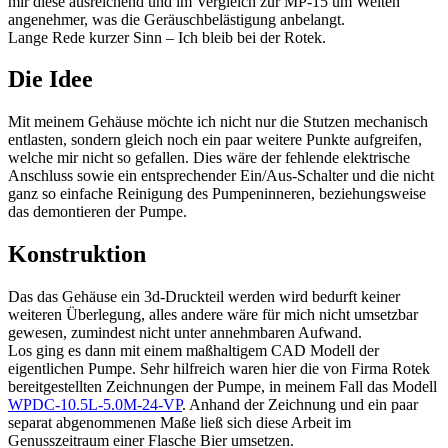
mir diese ausreichend und im Vergleich zur MP-15 um Welten
angenehmer, was die Geräuschbelästigung anbelangt.
Lange Rede kurzer Sinn – Ich bleib bei der Rotek.
Die Idee
Mit meinem Gehäuse möchte ich nicht nur die Stutzen mechanisch
entlasten, sondern gleich noch ein paar weitere Punkte aufgreifen,
welche mir nicht so gefallen. Dies wäre der fehlende elektrische
Anschluss sowie ein entsprechender Ein/Aus-Schalter und die nicht
ganz so einfache Reinigung des Pumpeninneren, beziehungsweise
das demontieren der Pumpe.
Konstruktion
Das das Gehäuse ein 3d-Druckteil werden wird bedurft keiner
weiteren Überlegung, alles andere wäre für mich nicht umsetzbar
gewesen, zumindest nicht unter annehmbaren Aufwand.
Los ging es dann mit einem maßhaltigem CAD Modell der
eigentlichen Pumpe. Sehr hilfreich waren hier die von Firma Rotek
bereitgestellten Zeichnungen der Pumpe, in meinem Fall das Modell
WPDC-10.5L-5.0M-24-VP
. Anhand der Zeichnung und ein paar
separat abgenommenen Maße ließ sich diese Arbeit im
Genusszeitraum einer Flasche Bier umsetzen.