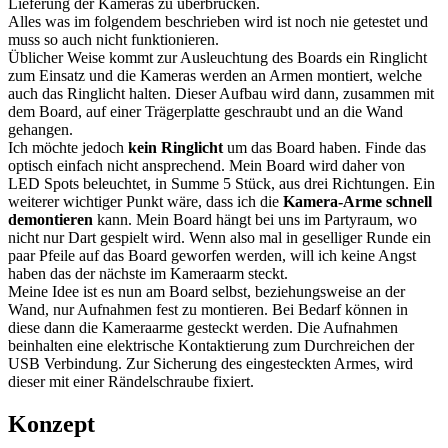
Lieferung der Kameras zu überbrücken.
Alles was im folgendem beschrieben wird ist noch nie getestet und
muss so auch nicht funktionieren.
Üblicher Weise kommt zur Ausleuchtung des Boards ein Ringlicht
zum Einsatz und die Kameras werden an Armen montiert, welche
auch das Ringlicht halten. Dieser Aufbau wird dann, zusammen mit
dem Board, auf einer Trägerplatte geschraubt und an die Wand
gehangen.
Ich möchte jedoch
kein Ringlicht
um das Board haben. Finde das
optisch einfach nicht ansprechend. Mein Board wird daher von
LED Spots beleuchtet, in Summe 5 Stück, aus drei Richtungen. Ein
weiterer wichtiger Punkt wäre, dass ich die
Kamera-Arme schnell
demontieren
kann. Mein Board hängt bei uns im Partyraum, wo
nicht nur Dart gespielt wird. Wenn also mal in geselliger Runde ein
paar Pfeile auf das Board geworfen werden, will ich keine Angst
haben das der nächste im Kameraarm steckt.
Meine Idee ist es nun am Board selbst, beziehungsweise an der
Wand, nur Aufnahmen fest zu montieren. Bei Bedarf können in
diese dann die Kameraarme gesteckt werden. Die Aufnahmen
beinhalten eine elektrische Kontaktierung zum Durchreichen der
USB Verbindung. Zur Sicherung des eingesteckten Armes, wird
dieser mit einer Rändelschraube fixiert.
Konzept