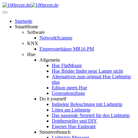
Startseite
SmartHome
Software
NetworkScanner
KNX
Einpressgehäuse MR16 PM
Hue
Allgemein
Hue FlatMount
Hue Bridge findet neue Lampe nicht
Alternativen zum original Hue Lightstrip
plus
Edison meets Hue
Generationsfrage
Do it yourself
Indirekte Beleuchtung mit Lightstrip
Löten am Lightstrip
Das passende Netzteil für den Lightstrip
Dritthersteller und DIY
Eigener Hue Endpoint
Stromverbrauch
Lightstrip Messung