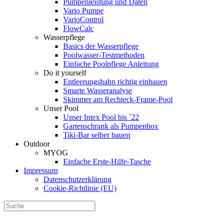
Pumpenleistung und Daten
Vario Pumpe
Vario­Control
FlowCalc
Wasserpflege
Basics der Wasserpflege
Poolwasser-Testmethoden
Einfache Poolpflege Anleitung
Do it yourself
Ent­leerungs­hahn richtig einbauen
Smarte Wasseranalyse
Skimmer am Rechteck-Frame-Pool
Unser Pool
Unser Intex Pool bis ´22
Gartenschrank als Pumpenbox
Tiki-Bar selber bauen
Outdoor
MYOG
Einfache Erste-Hilfe-Tasche
Impressum
Datenschutzerklärung
Cookie-Richtlinie (EU)