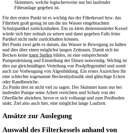
Skimmers, welche logischerweise nur bei laufender
Filteranlage gegeben ist.
Für den ersten Punkt ist es wichtig das der Filterkessel bzw. das
Filterbett groß genug ist um die ins Wasser eingebrachten
Schutzpartikel zurückzuhalten. Ein zu klein dimensionierter Kessel
würde sich hier zeitnah zu setzen und dann gegeben Falls feine
Partikel nicht mehr zurückhalten können.
Bei Punkt zwei geht es darum, das Wasser in Bewegung zu halten
und dies über einen möglichst langen Zeitraum. Damit sich im
Becken keine
toten Stellen
bilden, ist eine entsprechende
Pumpenleistung und Einstellung der Düsen notwendig. Wichtig ist
dies zur gleichmäßigen Verteilung von Poolpflegemittel und somit
auch zur Vorbeugung von Algenbildung. Ein erstes Anzeichen für
eine schlechte sogenannte Beckenhydraulik sind glitschige Ecken
oder Randbereiche.
Zu Punkt drei ist nicht viel zu sagen. Der Skimmer kann nur bei
laufender Pumpe seine Arbeit verrichten und Schutz von der
Oberfläche abziehen, bevor er sich vollsaugt und zum Poolboden
sinkt. Ziel also auch hier, eine möglichst lange Laufzeit.
Ansätze zur Auslegung
Auswahl des Filterkessels anhand von