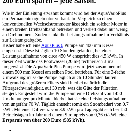
200 Euro sparen – jede Saison!
Wie in der Einleitung erwähnt kommt wird bei der AquaVarioPlus
ein Permanentmagnetmotor verbaut. Im Vergleich zu einen
konventionellen Wechselstrommotor lässt sich ein solcher Motor in
einem breiten Drehzahlband betreiben und verliert dabei nur wenig
an Drehmoment. Zudem sinkt die Leistungsaufnahme im Verhältnis
zur Leistungsabgabe.
Bisher habe ich eine
AquaPlus 6
Pumpe am 400 mm Kessel
eingesetzt. Diese ist täglich 10 Stunden gelaufen, bei einer
Leistungsaufnahme von circa 450 W entspricht dies 4,5 kWh. In
dieser Zeit wurde das Poolwasser (20 m³) rechnerisch 3-mal
umgewälzt. Die AquaVarioPlus Pumpe wird jetzt zusammen mit
einem 500 mm Kessel am selben Pool betrieben. Für eine 3-fache
Umwälzung muss die Pumpe täglich auch 10 Stunden laufen.
Aufgrund des größeren Filters sinkt hierbei natürlich die
Filtergeschwindigkeit, auf 30 m/h, was die Güte der Filtration
steigert. Eingestellt wird die Pumpe auf eine Drehzahl von 1450
Umdrehungen pro Minute, hierbei hat sie eine Leistungsaufnahme
von ungefähr 70 W. Täglich entsteht somit ein Strombedarf von 0,7
kWh. Mit einer Differenz von 3,9 kWh pro Tag ergibt sich bei 150
Betriebstagen im Jahr und einem Strompreis von 0,36 ct/kWh eine
Ersparnis von über 200 Euro (585 kWh)
.