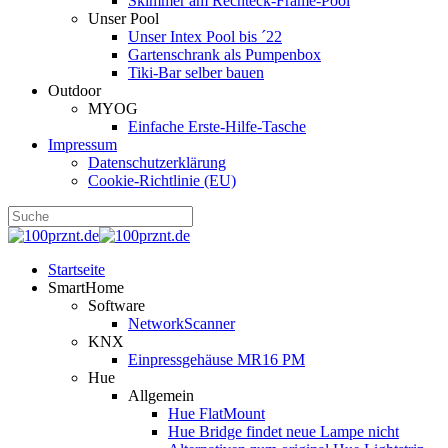
Skimmer am Rechteck-Frame-Pool
Unser Pool
Unser Intex Pool bis ´22
Gartenschrank als Pumpenbox
Tiki-Bar selber bauen
Outdoor
MYOG
Einfache Erste-Hilfe-Tasche
Impressum
Datenschutzerklärung
Cookie-Richtlinie (EU)
Startseite
SmartHome
Software
NetworkScanner
KNX
Einpressgehäuse MR16 PM
Hue
Allgemein
Hue FlatMount
Hue Bridge findet neue Lampe nicht