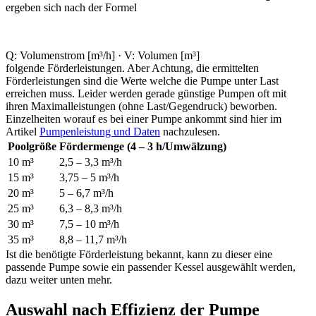
ergeben sich nach der Formel
Q: Volumenstrom [m³/h] · V: Volumen [m³]
folgende Förderleistungen. Aber Achtung, die ermittelten
Förderleistungen sind die Werte welche die Pumpe unter Last
erreichen muss. Leider werden gerade günstige Pumpen oft mit
ihren Maximalleistungen (ohne Last/Gegendruck) beworben.
Einzelheiten worauf es bei einer Pumpe ankommt sind hier im
Artikel
Pumpenleistung und Daten
nachzulesen.
Poolgröße
Fördermenge (4 – 3 h/Umwälzung)
10 m³
2,5 – 3,3 m³/h
15 m³
3,75 – 5 m³/h
20 m³
5 – 6,7 m³/h
25 m³
6,3 – 8,3 m³/h
30 m³
7,5 – 10 m³/h
35 m³
8,8 – 11,7 m³/h
Ist die benötigte Förderleistung bekannt, kann zu dieser eine
passende Pumpe sowie ein passender Kessel ausgewählt werden,
dazu weiter unten mehr.
Auswahl nach Effizienz der Pumpe