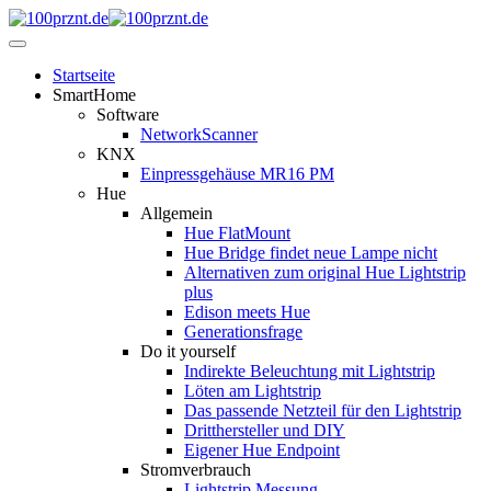
Startseite
SmartHome
Software
NetworkScanner
KNX
Einpressgehäuse MR16 PM
Hue
Allgemein
Hue FlatMount
Hue Bridge findet neue Lampe nicht
Alternativen zum original Hue Lightstrip
plus
Edison meets Hue
Generationsfrage
Do it yourself
Indirekte Beleuchtung mit Lightstrip
Löten am Lightstrip
Das passende Netzteil für den Lightstrip
Dritthersteller und DIY
Eigener Hue Endpoint
Stromverbrauch
Lightstrip Messung