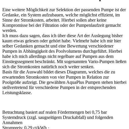
Eine weitere Möglichkeit zur Selektion der passenden Pumpe ist der
Gedanke, ein System aufzubauen, welche möglichst effizient, im
Sinne der Stromkosten, arbeitet. Hierbei sollen aber keine
Kompromisse bei der Filtration oder der Pumpenlaufzeit gemacht
werden.
Ich muss dazu sagen, dass ich über diese Art der Auslegung bisher
kaum etwas gelesen oder gehört habe. Vielmehr habe ich mir hier
selber Gedanken gemacht und eine Bewertung verschiedener
Pumpen in Abhängigkeit des Poolvolumens durchgeführt. Hierbei
habe ich mich allerdings nicht regelbare auf Pumpen aus dem
Einstiegssegment beschränkt. Mit sogenannten Vario-Pumpen ließen
sich die Stromkosten natürlich noch weiter senken.
Basis für die Auswahl bildet dieses Diagramm, welches die zu
erwartenden Stromkosten von vier Pumpen in Relation zur
Poolgröße aufzeigt. Die gewählten AquaPlus Pumpen stehen hierbei
stellvertretend für verschiedene Pumpen in der entsprechenden
Leistungsklasse.
Betrachtung basiert auf realen Fördermengen bei 0,75 bar
Systemdruck (zzgl. saugseitigem Druckabfall) und folgenden
Annahmen
Strompreis: 0,29 ct/kWh ·