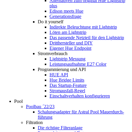
Alternativen zum original Hue Lightstrip
plus
Edison meets Hue
Generationsfrage
Do it yourself
Indirekte Beleuchtung mit Lightstrip
Löten am Lightstrip
Das passende Netzteil für den Lightstrip
Dritthersteller und DIY
Eigener Hue Endpoint
Stromverbrauch
Lightstrip Messung
Leistungsaufnahme E27 Color
Programmierung und API
HUE API
Hue Bridge Limits
Das Startup-Feature
Stromausfall-Regel
Einschaltverhalten konfigurieren
Pool
Poolbau ´22/23
Schalungs­adapter für Astral Pool Mauer­durch­
führung
Filtration
Die richtige Filter­anlage