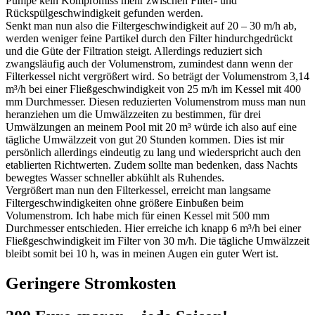
Pumpe kein Kompromiss mehr zwischen Filter- und
Rückspülgeschwindigkeit gefunden werden.
Senkt man nun also die Filtergeschwindigkeit auf 20 – 30 m/h ab,
werden weniger feine Partikel durch den Filter hindurchgedrückt
und die Güte der Filtration steigt. Allerdings reduziert sich
zwangsläufig auch der Volumenstrom, zumindest dann wenn der
Filterkessel nicht vergrößert wird. So beträgt der Volumenstrom 3,14
m³/h bei einer Fließgeschwindigkeit von 25 m/h im Kessel mit 400
mm Durchmesser. Diesen reduzierten Volumenstrom muss man nun
heranziehen um die Umwälzzeiten zu bestimmen, für drei
Umwälzungen an meinem Pool mit 20 m³ würde ich also auf eine
tägliche Umwälzzeit von gut 20 Stunden kommen. Dies ist mir
persönlich allerdings eindeutig zu lang und wiederspricht auch den
etablierten Richtwerten. Zudem sollte man bedenken, dass Nachts
bewegtes Wasser schneller abkühlt als Ruhendes.
Vergrößert man nun den Filterkessel, erreicht man langsame
Filtergeschwindigkeiten ohne größere Einbußen beim
Volumenstrom. Ich habe mich für einen Kessel mit 500 mm
Durchmesser entschieden. Hier erreiche ich knapp 6 m³/h bei einer
Fließgeschwindigkeit im Filter von 30 m/h. Die tägliche Umwälzzeit
bleibt somit bei 10 h, was in meinen Augen ein guter Wert ist.
Geringere Stromkosten