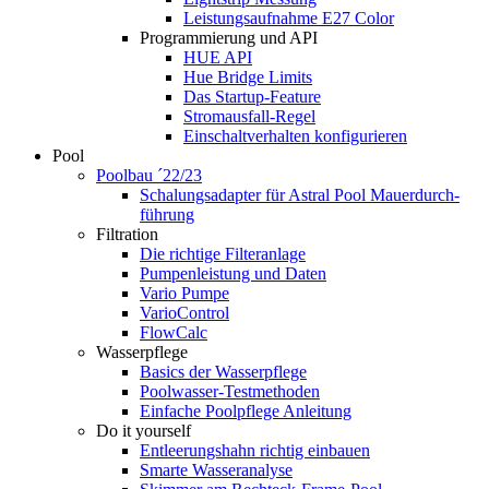
Leistungsaufnahme E27 Color
Programmierung und API
HUE API
Hue Bridge Limits
Das Startup-Feature
Stromausfall-Regel
Einschaltverhalten konfigurieren
Pool
Poolbau ´22/23
Schalungs­adapter für Astral Pool Mauer­durch­
führung
Filtration
Die richtige Filter­anlage
Pumpenleistung und Daten
Vario Pumpe
Vario­Control
FlowCalc
Wasserpflege
Basics der Wasserpflege
Poolwasser-Testmethoden
Einfache Poolpflege Anleitung
Do it yourself
Ent­leerungs­hahn richtig einbauen
Smarte Wasseranalyse