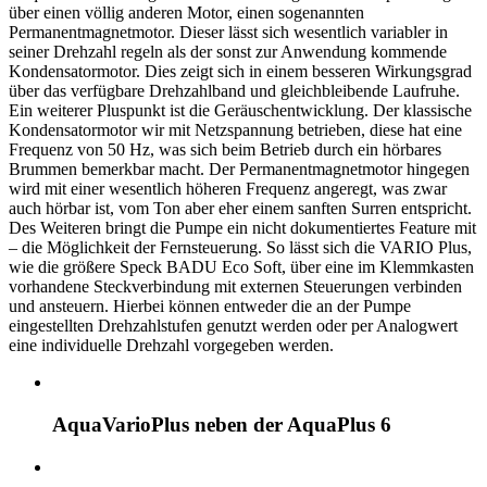
über einen völlig anderen Motor, einen sogenannten
Permanentmagnetmotor. Dieser lässt sich wesentlich variabler in
seiner Drehzahl regeln als der sonst zur Anwendung kommende
Kondensatormotor. Dies zeigt sich in einem besseren Wirkungsgrad
über das verfügbare Drehzahlband und gleichbleibende Laufruhe.
Ein weiterer Pluspunkt ist die Geräuschentwicklung. Der klassische
Kondensatormotor wir mit Netzspannung betrieben, diese hat eine
Frequenz von 50 Hz, was sich beim Betrieb durch ein hörbares
Brummen bemerkbar macht. Der Permanentmagnetmotor hingegen
wird mit einer wesentlich höheren Frequenz angeregt, was zwar
auch hörbar ist, vom Ton aber eher einem sanften Surren entspricht.
Des Weiteren bringt die Pumpe ein nicht dokumentiertes Feature mit
– die Möglichkeit der Fernsteuerung. So lässt sich die VARIO Plus,
wie die größere Speck BADU Eco Soft, über eine im Klemmkasten
vorhandene Steckverbindung mit externen Steuerungen verbinden
und ansteuern. Hierbei können entweder die an der Pumpe
eingestellten Drehzahlstufen genutzt werden oder per Analogwert
eine individuelle Drehzahl vorgegeben werden.
AquaVarioPlus neben der AquaPlus 6