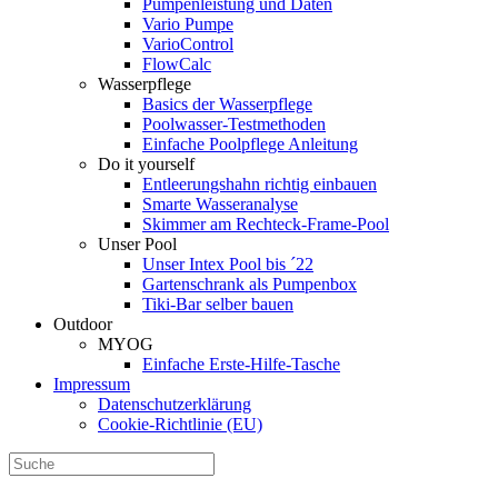
Pumpenleistung und Daten
Vario Pumpe
Vario­Control
FlowCalc
Wasserpflege
Basics der Wasserpflege
Poolwasser-Testmethoden
Einfache Poolpflege Anleitung
Do it yourself
Ent­leerungs­hahn richtig einbauen
Smarte Wasseranalyse
Skimmer am Rechteck-Frame-Pool
Unser Pool
Unser Intex Pool bis ´22
Gartenschrank als Pumpenbox
Tiki-Bar selber bauen
Outdoor
MYOG
Einfache Erste-Hilfe-Tasche
Impressum
Datenschutzerklärung
Cookie-Richtlinie (EU)