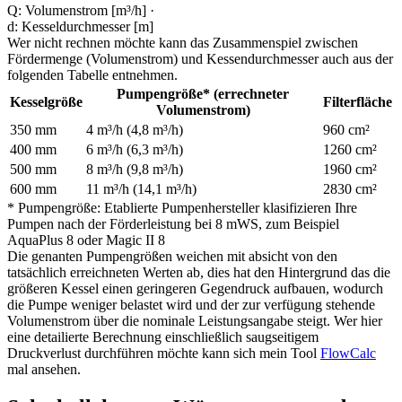
Q: Volumenstrom [m³/h] ·
d: Kesseldurchmesser [m]
Wer nicht rechnen möchte kann das Zusammenspiel zwischen
Fördermenge (Volumenstrom) und Kessendurchmesser auch aus der
folgenden Tabelle entnehmen.
Pumpengröße* (errechneter
Kesselgröße
Filterfläche
Volumenstrom)
350 mm
4 m³/h (4,8 m³/h)
960 cm²
400 mm
6 m³/h (6,3 m³/h)
1260 cm²
500 mm
8 m³/h (9,8 m³/h)
1960 cm²
600 mm
11 m³/h (14,1 m³/h)
2830 cm²
* Pumpengröße: Etablierte Pumpenhersteller klasifizieren Ihre
Pumpen nach der Förderleistung bei 8 mWS, zum Beispiel
AquaPlus 8 oder Magic II 8
Die genanten Pumpengrößen weichen mit absicht von den
tatsächlich erreichneten Werten ab, dies hat den Hintergrund das die
größeren Kessel einen geringeren Gegendruck aufbauen, wodurch
die Pumpe weniger belastet wird und der zur verfügung stehende
Volumenstrom über die nominale Leistungsangabe steigt. Wer hier
eine detailierte Berechnung einschließlich saugseitigem
Druckverlust durchführen möchte kann sich mein Tool
FlowCalc
mal ansehen.