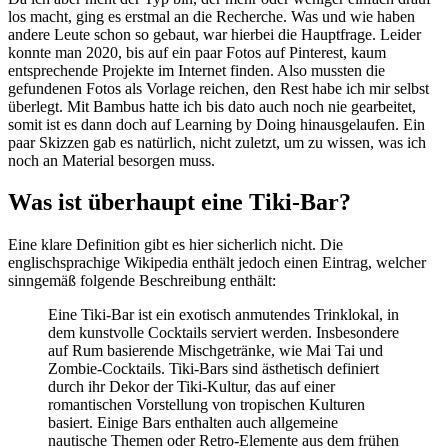
los macht, ging es erstmal an die Recherche. Was und wie haben
andere Leute schon so gebaut, war hierbei die Hauptfrage. Leider
konnte man 2020, bis auf ein paar Fotos auf Pinterest, kaum
entsprechende Projekte im Internet finden. Also mussten die
gefundenen Fotos als Vorlage reichen, den Rest habe ich mir selbst
überlegt. Mit Bambus hatte ich bis dato auch noch nie gearbeitet,
somit ist es dann doch auf Learning by Doing hinausgelaufen. Ein
paar Skizzen gab es natürlich, nicht zuletzt, um zu wissen, was ich
noch an Material besorgen muss.
Was ist überhaupt eine Tiki-Bar?
Eine klare Definition gibt es hier sicherlich nicht. Die
englischsprachige Wikipedia enthält jedoch einen Eintrag, welcher
sinngemäß folgende Beschreibung enthält:
Eine Tiki-Bar ist ein exotisch anmutendes Trinklokal, in
dem kunstvolle Cocktails serviert werden. Insbesondere
auf Rum basierende Mischgetränke, wie Mai Tai und
Zombie-Cocktails. Tiki-Bars sind ästhetisch definiert
durch ihr Dekor der Tiki-Kultur, das auf einer
romantischen Vorstellung von tropischen Kulturen
basiert. Einige Bars enthalten auch allgemeine
nautische Themen oder Retro-Elemente aus dem frühen