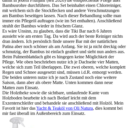
damit in jedem Frühjahr (seit 2020) die entsprechende Pflege aller
Bambusrohre durchführen. Das Set beinhaltet einen Chlorreiniger,
mit welchem sich die Stockflecken und andere Verschmutzungen
am Bambus beseitigen lassen. Nach dieser Behandlung sollte man
immer ein Pflegeöl auftragen (wie im Set enthalten). Anschließend
strahlt der Bambus wieder in frischem Glanz.
Es wäre Unsinn, zu glauben, dass die Tiki Bar nach 6 Jahren
aussieht wie am ersten Tag. Da wird auch der beste Reiniger nichts
dran ändern. Ich persönlich finde unsere Bar mit der natürlichen
Patina aber noch schöner als am Anfang. Sie ist ja nicht dreckig oder
schmutzig, der Bambus ist einfach gealtert und sieht nun anders aus.
Beim Palmenblattdach gibt es hingegen keine Möglichkeit der
Pflege. Wie oben beschrieben nutze ich je Dachseite vier Matten,
welche sich zum Teil überlappen. Die zwei oberen, welche komplett
Regen und Schnee ausgesetzt sind, müssen i.d.R. entsorgt werden.
Die beiden unteren nutze ich je nach Zustand noch eine weitere
Saison, dann aber als obere Matte. Unten kommen dann neue
Matten zum Einsatz.
Die Holztheke sowie die sichtbare, umlaufende Kante vom
Holzboden bearbeite ich nach Bedarf leicht mit dem
Exzenterschleifer und behandele sie anschließend mit Holzöl. Mein
Favorit ist hier das
Yacht & Teaköl von Oli Natura
, dies kommt bei
mir fast überall im Außenbereich zum Einsatz.