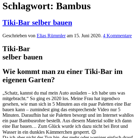
Schlagwort:
Bambus
Tiki-Bar selber bauen
Geschrieben von
Elias Rümmler
am
15. Juni 2020
.
4 Kommentare
Tiki-Bar
selber bauen
Wie kommt man zu einer Tiki-Bar im
eigenen Garten?
„Schatz, kannst du mal mein Auto ausladen – ich habe uns was
mitgebracht.“ So ging es 2020 los. Meine Frau hat irgendwo
gesehen, wie man sich in 5 Minuten aus ein paar Paletten eine Bar
bauen kann – zumindest ging das entsprechende Video nur 5
Minuten. Daraufhin hat sie Paletten besorgt und im Internet wahllos
ein paar Bambusrohre bestellt. Aus diesem Material sollte ich dann
eine Bar bauen… Zum Glück wurde ich dazu nicht bei Brot und
Wasser in ein dunkles Kämmerchen gesperrt. 😉
Da ich aber nicht der Typ bin, der mehr oder weniger einfach drauf