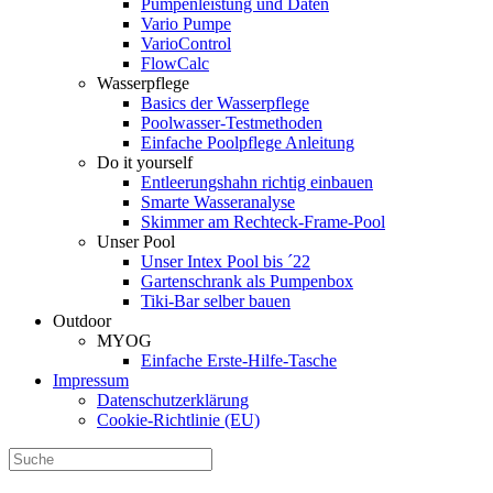
Pumpenleistung und Daten
Vario Pumpe
Vario­Control
FlowCalc
Wasserpflege
Basics der Wasserpflege
Poolwasser-Testmethoden
Einfache Poolpflege Anleitung
Do it yourself
Ent­leerungs­hahn richtig einbauen
Smarte Wasseranalyse
Skimmer am Rechteck-Frame-Pool
Unser Pool
Unser Intex Pool bis ´22
Gartenschrank als Pumpenbox
Tiki-Bar selber bauen
Outdoor
MYOG
Einfache Erste-Hilfe-Tasche
Impressum
Datenschutzerklärung
Cookie-Richtlinie (EU)