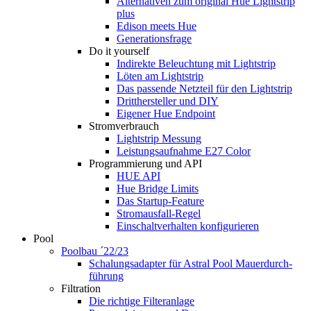
Alternativen zum original Hue Lightstrip
plus
Edison meets Hue
Generationsfrage
Do it yourself
Indirekte Beleuchtung mit Lightstrip
Löten am Lightstrip
Das passende Netzteil für den Lightstrip
Dritthersteller und DIY
Eigener Hue Endpoint
Stromverbrauch
Lightstrip Messung
Leistungsaufnahme E27 Color
Programmierung und API
HUE API
Hue Bridge Limits
Das Startup-Feature
Stromausfall-Regel
Einschaltverhalten konfigurieren
Pool
Poolbau ´22/23
Schalungs­adapter für Astral Pool Mauer­durch­
führung
Filtration
Die richtige Filter­anlage