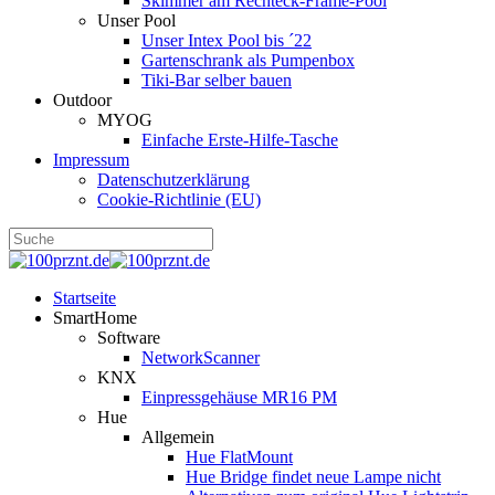
Skimmer am Rechteck-Frame-Pool
Unser Pool
Unser Intex Pool bis ´22
Gartenschrank als Pumpenbox
Tiki-Bar selber bauen
Outdoor
MYOG
Einfache Erste-Hilfe-Tasche
Impressum
Datenschutzerklärung
Cookie-Richtlinie (EU)
Startseite
SmartHome
Software
NetworkScanner
KNX
Einpressgehäuse MR16 PM
Hue
Allgemein
Hue FlatMount
Hue Bridge findet neue Lampe nicht