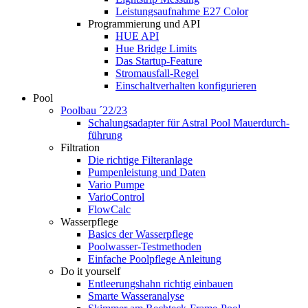
Leistungsaufnahme E27 Color
Programmierung und API
HUE API
Hue Bridge Limits
Das Startup-Feature
Stromausfall-Regel
Einschaltverhalten konfigurieren
Pool
Poolbau ´22/23
Schalungs­adapter für Astral Pool Mauer­durch­
führung
Filtration
Die richtige Filter­anlage
Pumpenleistung und Daten
Vario Pumpe
Vario­Control
FlowCalc
Wasserpflege
Basics der Wasserpflege
Poolwasser-Testmethoden
Einfache Poolpflege Anleitung
Do it yourself
Ent­leerungs­hahn richtig einbauen
Smarte Wasseranalyse