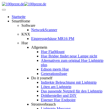
Startseite
SmartHome
Software
NetworkScanner
KNX
Einpressgehäuse MR16 PM
Hue
Allgemein
Hue FlatMount
Hue Bridge findet neue Lampe nicht
Alternativen zum original Hue Lightstrip
plus
Edison meets Hue
Generationsfrage
Do it yourself
Indirekte Beleuchtung mit Lightstrip
Löten am Lightstrip
Das passende Netzteil für den Lightstrip
Dritthersteller und DIY
Eigener Hue Endpoint
Stromverbrauch
Lightstrip Messung