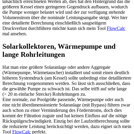
tatsächlich erreichneten Werten ab, dies hat den Hintergrund das die
größeren Kessel einen geringeren Gegendruck aufbauen, wodurch
die Pumpe weniger belastet wird und der zur verfügung stehende
Volumenstrom über die nominale Leistungsangabe steigt. Wer hier
eine detailierte Berechnung einschließlich saugseitigem
Druckverlust durchführen möchte kann sich mein Tool
FlowCalc
mal ansehen.
Solarkollektoren, Wärmepumpe und
lange Rohrleitungen
Hat man eine größere Solaranlage oder andere Aggregate
(Wärmepumpe, Wärmetauscher) installiert und somit einen deutlich
höheren Systemdruck (am Kessel) sollte unbedingt eine detailliertere
Berechnung vorgenommen werden. So lässt sich ausschließen, dass
die gewählte Pumpe zu schwach ist. Das selbe trifft auf sehr lange
(> 20 m einfache Strecke) Rohrleitungen zu.
Eine normale, zur Poolgröße passende, Wärmepumpe oder auch
eine nicht überdimensionierte Solaranlage (mit Bypass) führen zwar
auch schon zu einer Verminderung des Förderstroms, doch dies
kommt der Filtration zugute und hat keinen Einfluss auf die nötige
Rückspülgeschwindigkeit. Einzig bei der Laufzeitberechnung sollte
die reduzierte Leistung berücksichtigt werden, dazu eignet sich mein
Tool
FlowCalc
perfekt.