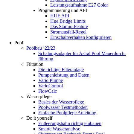
Leistungsaufnahme E27 Color
Programmierung und API
HUE API
Hue Bridge Limits
Das Startup-Feature
Stromausfall-Regel
Einschaltverhalten konfigurieren
Pool
Poolbau ´22/23
Schalungs­adapter für Astral Pool Mauer­durch­
führung
Filtration
Die richtige Filter­anlage
Pumpenleistung und Daten
Vario Pumpe
Vario­Control
FlowCalc
Wasserpflege
Basics der Wasserpflege
Poolwasser-Testmethoden
Einfache Poolpflege Anleitung
Do it yourself
Ent­leerungs­hahn richtig einbauen
Smarte Wasseranalyse