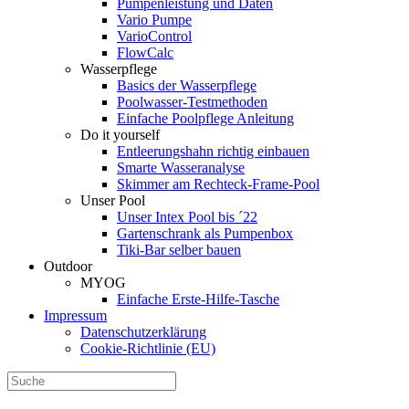
Pumpenleistung und Daten
Vario Pumpe
Vario­Control
FlowCalc
Wasserpflege
Basics der Wasserpflege
Poolwasser-Testmethoden
Einfache Poolpflege Anleitung
Do it yourself
Ent­leerungs­hahn richtig einbauen
Smarte Wasseranalyse
Skimmer am Rechteck-Frame-Pool
Unser Pool
Unser Intex Pool bis ´22
Gartenschrank als Pumpenbox
Tiki-Bar selber bauen
Outdoor
MYOG
Einfache Erste-Hilfe-Tasche
Impressum
Datenschutzerklärung
Cookie-Richtlinie (EU)