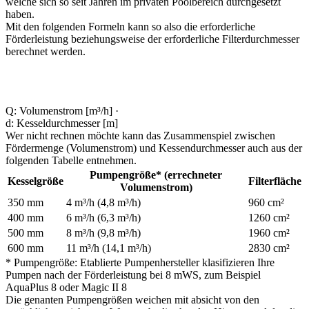
welche sich so seit Jahren im privaten Poolbereich durchgesetzt
haben.
Mit den folgenden Formeln kann so also die erforderliche
Förderleistung beziehungsweise der erforderliche Filterdurchmesser
berechnet werden.
Q: Volumenstrom [m³/h] ·
d: Kesseldurchmesser [m]
Wer nicht rechnen möchte kann das Zusammenspiel zwischen
Fördermenge (Volumenstrom) und Kessendurchmesser auch aus der
folgenden Tabelle entnehmen.
Pumpengröße* (errechneter
Kesselgröße
Filterfläche
Volumenstrom)
350 mm
4 m³/h (4,8 m³/h)
960 cm²
400 mm
6 m³/h (6,3 m³/h)
1260 cm²
500 mm
8 m³/h (9,8 m³/h)
1960 cm²
600 mm
11 m³/h (14,1 m³/h)
2830 cm²
* Pumpengröße: Etablierte Pumpenhersteller klasifizieren Ihre
Pumpen nach der Förderleistung bei 8 mWS, zum Beispiel
AquaPlus 8 oder Magic II 8
Die genanten Pumpengrößen weichen mit absicht von den