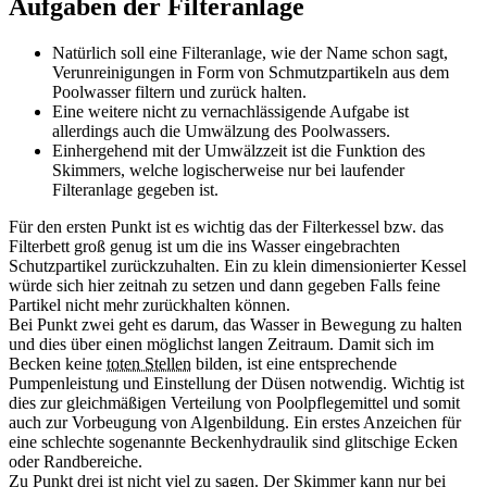
Aufgaben der Filteranlage
Natürlich soll eine Filteranlage, wie der Name schon sagt,
Verunreinigungen in Form von Schmutzpartikeln aus dem
Poolwasser filtern und zurück halten.
Eine weitere nicht zu vernachlässigende Aufgabe ist
allerdings auch die Umwälzung des Poolwassers.
Einhergehend mit der Umwälzzeit ist die Funktion des
Skimmers, welche logischerweise nur bei laufender
Filteranlage gegeben ist.
Für den ersten Punkt ist es wichtig das der Filterkessel bzw. das
Filterbett groß genug ist um die ins Wasser eingebrachten
Schutzpartikel zurückzuhalten. Ein zu klein dimensionierter Kessel
würde sich hier zeitnah zu setzen und dann gegeben Falls feine
Partikel nicht mehr zurückhalten können.
Bei Punkt zwei geht es darum, das Wasser in Bewegung zu halten
und dies über einen möglichst langen Zeitraum. Damit sich im
Becken keine
toten Stellen
bilden, ist eine entsprechende
Pumpenleistung und Einstellung der Düsen notwendig. Wichtig ist
dies zur gleichmäßigen Verteilung von Poolpflegemittel und somit
auch zur Vorbeugung von Algenbildung. Ein erstes Anzeichen für
eine schlechte sogenannte Beckenhydraulik sind glitschige Ecken
oder Randbereiche.
Zu Punkt drei ist nicht viel zu sagen. Der Skimmer kann nur bei