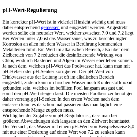
pH-Wert-Regulierung
Ein korrekter pH-Wert ist in vielerlei Hinsicht wichtig und muss
daher entsprechend
gemessen
und eingestellt werden. Angestrebt
werden sollte ein neutraler Wert, welcher zwischen 7,0 und 7,2 liegt.
Bei Werten unter 7,0 ist das Wasser sauer, was zu beschleunigter
Korrosion an allen mit dem Wasser in Berührung kommenden
Metallteilen führt. Ein Wert im alkalischen Bereich, also über dem
Zielbereich von 7,2 reduziert die desinfizierende Wirkung von
Chlor, wodurch Bakterien und Algen im Wasser eher leben können.
Ja nach dem, welchen pH-Wert das Poolwasser hat, kann man mit
pH-Heber oder pH-Senker korrigieren. Der pH-Wert von
Trinkwasser aus der Leitung ist oft im alkalischen Bereich
eingestellt, zudem kann im frischen Wasser noch Kohlenstoffdioxid
gebunden sein, welches im befüllten Pool langsam ausgast und
somit den pH-Wert steigen lässt. Die meisten Poolbesitzer benötigen
daher vorrangig pH-Senker. In den ersten Wochen nach dem
einlassen kann es da schon mal passieren das man täglich eine
entsprechende Menge zugeben muss.
Wichtig bei der Zugabe von pH-Regulator ist, dass man bei
größeren Abweichungen sich langsam an den Zielwert herantastet.
Der Versuch, das Wasser mit einem pH-Wert von Beispielsweise 8,0
mit nur einer Dosierung auf einen Wert von 7,2 zu senken kann