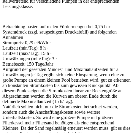
stellvertretend für verschiedene Pumpen in der entsprechenden
Leistungsklasse.
Betrachtung basiert auf realen Fördermengen bei 0,75 bar
Systemdruck (zzgl. saugseitigem Druckabfall) und folgenden
Annahmen
Strompreis: 0,29 ct/kWh ·
Laufzeit (min/Tag): 8 h ·
Laufzeit (max/Tag): 15 h ·
Umwälzungen (min/Tag): 3 ·
Betriebszeit: 150 Tage/Jahr
Aufgrund der gesetzten Mindest- und Maximallaufzeiten für 3
Umwälzungen je Tag ergibt sich keine Einsparung, wenn eine zu
große Pumpe an einem kleinen Pool betrieben wird, gut zu erkennen
an konstanten Stromkosten bis zum gewissen Knickpunkt. Ab
diesem Punk steigen die Stromkosten linear zur Beckengröße an.
Abgeschnitten werden die Kurven am oberen Ende durch die
definierte Maximallaufzeit (15 h/Tag).
Natürlich sollten nicht nur die Stromkosten betrachtet werden,
sondern auch die Anschaffungskosten sowie weitere
Unterhaltskosten. So wird eine größere Pumpe mit größeren
Filterkessel mehr Filtersand benötigen als eine entsprechend
Kleinere. Da der Sand regelmäßig erneuert werden muss, gilt es dies