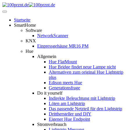
Startseite
SmartHome
Software
NetworkScanner
KNX
Einpressgehäuse MR16 PM
Hue
Allgemein
Hue FlatMount
Hue Bridge findet neue Lampe nicht
Alternativen zum original Hue Lightstrip
plus
Edison meets Hue
Generationsfrage
Do it yourself
Indirekte Beleuchtung mit Lightstrip
Löten am Lightstrip
Das passende Netzteil für den Lightstrip
Dritthersteller und DIY
Eigener Hue Endpoint
Stromverbrauch
Lightstrip Messung