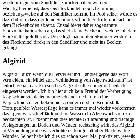
wiederum gut vom Sandfilter zurückgehalten werden.
Wichtig hierbei ist, dass das Flockmittel möglichst nur in,
beziehungsweise auf den Sandfilter kommt. Im Pool selber würde es
dazu führen, dass der feine Schmutz schon hier flockt und sich auf
dem Beckenboden absetzt. Cristal bietet daher sogenannte
Flockmittelkartuschen an, das sind kleine Säckchen welche mit dem
Flockmittel gefüllt sind. Diese legt man in den Skimmer wodurch
das Flockmittel direkt in den Sandfilter und nicht ins Becken
gelangt.
Algizid
Algizid – auch wenn die Hersteller und Händler gerne das Wort
vermeiden, ein Mittel zur „Verhinderung von Algenwachstum“ ist
jedoch genau das. Ein solches Algizid sollte immer mit bedacht
eingesetzt werden. Ich bin hier auch kein Freund der Vorbeugung –
Kopfschmerztabletten nehme ich auch nicht um keine
Kopfschmerzen zu bekommen, sondern erst im Bedarfsfall.
Trotz penibler Wasserpflege kann es immer mal wieder vorkommen
das irgendwas schief läuft und im Wasser ein Algenwachstum zu
beobachten ist. Erkennt man dies leichte Grünfärbung und flächige
Ablagerungen an Boden und Wänden rechtzeitig wirkt das Algizid
in Verbindung mit etwas erhöhten Chlorgehalt über Nacht wahre
Wunder. Selber habe ich dies so schon zwei Mal praktiziert, jeweils