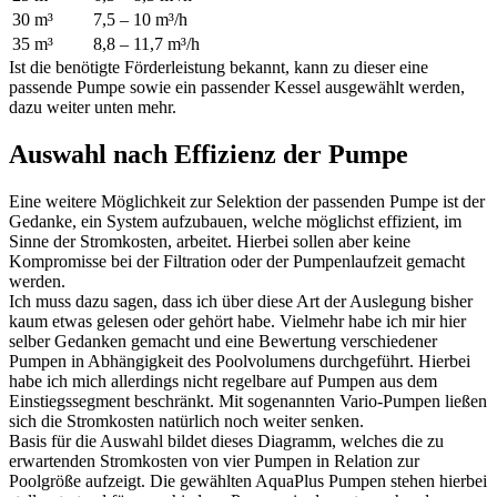
30 m³
7,5 – 10 m³/h
35 m³
8,8 – 11,7 m³/h
Ist die benötigte Förderleistung bekannt, kann zu dieser eine
passende Pumpe sowie ein passender Kessel ausgewählt werden,
dazu weiter unten mehr.
Auswahl nach Effizienz der Pumpe
Eine weitere Möglichkeit zur Selektion der passenden Pumpe ist der
Gedanke, ein System aufzubauen, welche möglichst effizient, im
Sinne der Stromkosten, arbeitet. Hierbei sollen aber keine
Kompromisse bei der Filtration oder der Pumpenlaufzeit gemacht
werden.
Ich muss dazu sagen, dass ich über diese Art der Auslegung bisher
kaum etwas gelesen oder gehört habe. Vielmehr habe ich mir hier
selber Gedanken gemacht und eine Bewertung verschiedener
Pumpen in Abhängigkeit des Poolvolumens durchgeführt. Hierbei
habe ich mich allerdings nicht regelbare auf Pumpen aus dem
Einstiegssegment beschränkt. Mit sogenannten Vario-Pumpen ließen
sich die Stromkosten natürlich noch weiter senken.
Basis für die Auswahl bildet dieses Diagramm, welches die zu
erwartenden Stromkosten von vier Pumpen in Relation zur
Poolgröße aufzeigt. Die gewählten AquaPlus Pumpen stehen hierbei