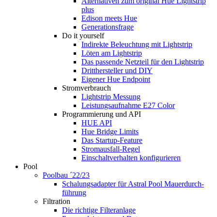
Alternativen zum original Hue Lightstrip
plus
Edison meets Hue
Generationsfrage
Do it yourself
Indirekte Beleuchtung mit Lightstrip
Löten am Lightstrip
Das passende Netzteil für den Lightstrip
Dritthersteller und DIY
Eigener Hue Endpoint
Stromverbrauch
Lightstrip Messung
Leistungsaufnahme E27 Color
Programmierung und API
HUE API
Hue Bridge Limits
Das Startup-Feature
Stromausfall-Regel
Einschaltverhalten konfigurieren
Pool
Poolbau ´22/23
Schalungs­adapter für Astral Pool Mauer­durch­
führung
Filtration
Die richtige Filter­anlage