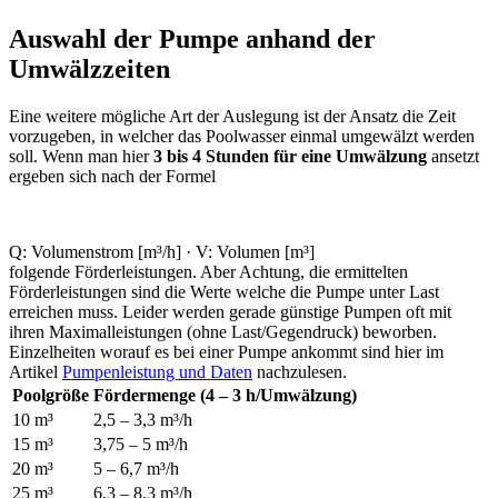
Auswahl der Pumpe anhand der
Umwälzzeiten
Eine weitere mögliche Art der Auslegung ist der Ansatz die Zeit
vorzugeben, in welcher das Poolwasser einmal umgewälzt werden
soll. Wenn man hier
3 bis 4 Stunden für eine Umwälzung
ansetzt
ergeben sich nach der Formel
Q: Volumenstrom [m³/h] · V: Volumen [m³]
folgende Förderleistungen. Aber Achtung, die ermittelten
Förderleistungen sind die Werte welche die Pumpe unter Last
erreichen muss. Leider werden gerade günstige Pumpen oft mit
ihren Maximalleistungen (ohne Last/Gegendruck) beworben.
Einzelheiten worauf es bei einer Pumpe ankommt sind hier im
Artikel
Pumpenleistung und Daten
nachzulesen.
Poolgröße
Fördermenge (4 – 3 h/Umwälzung)
10 m³
2,5 – 3,3 m³/h
15 m³
3,75 – 5 m³/h
20 m³
5 – 6,7 m³/h
25 m³
6,3 – 8,3 m³/h