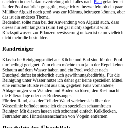
nachdem in der Urlaubsvertretung nicht alles nach
Plan
gelaufen ist.
Ist der Pool natürlich grasgrün, wage ich zu bezweifeln ob ein paar
Milliliter Algizid noch groß was zur Klärung beitragen können, aber
das ist ein anderes Thema.
Bedenken sollte man bei der Anwendung von Algizid auch, dass
dieses nur sehr langsam (zum Teil gar nicht) abgebaut wird.
Rückspülwasser zur Pflanzenbewässerung nutzen ist dann vielleicht
nicht mehr die beste Idee.
Randreiniger
Klassische Reinigungsmittel aus Küche und Bad sind für den Pool
nur bedingt geeignet. Zum einen möchte man ja in der Regel keinen
Schaum auf dem Wasser haben und ein Pool welcher nach
Duschgel duftet ist sicherlich auch gewöhnungsbedürftig. Für die
Reinigung unter Wasser nutze ich daher gar keine speziellen Mittel,
eine einfache Bürste reicht aus um, gegeben Falls vorhandene,
Ablagerungen von Wänden und Boden zu lösen, den Rest macht
die Filteranlage oder der Bodensauger.
Für den Rand, also der Teil der Wand welcher sich über der
Wasserlinie befindet nutze ich einen speziellen schaumfreien
Reiniger. Mit diesem lassen sich schonend einfach Kalkflecken,
Fettränder und Hinterlassenschaften von Vögeln entfernen.