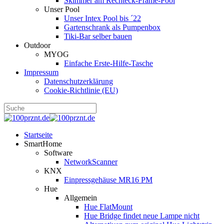
Skimmer am Rechteck-Frame-Pool
Unser Pool
Unser Intex Pool bis ´22
Gartenschrank als Pumpenbox
Tiki-Bar selber bauen
Outdoor
MYOG
Einfache Erste-Hilfe-Tasche
Impressum
Datenschutzerklärung
Cookie-Richtlinie (EU)
Startseite
SmartHome
Software
NetworkScanner
KNX
Einpressgehäuse MR16 PM
Hue
Allgemein
Hue FlatMount
Hue Bridge findet neue Lampe nicht