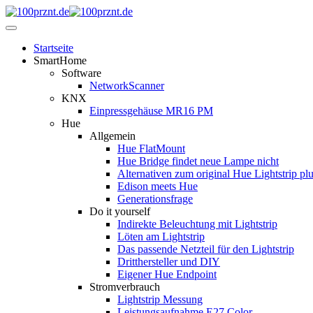
Startseite
SmartHome
Software
NetworkScanner
KNX
Einpressgehäuse MR16 PM
Hue
Allgemein
Hue FlatMount
Hue Bridge findet neue Lampe nicht
Alternativen zum original Hue Lightstrip pl
Edison meets Hue
Generationsfrage
Do it yourself
Indirekte Beleuchtung mit Lightstrip
Löten am Lightstrip
Das passende Netzteil für den Lightstrip
Dritthersteller und DIY
Eigener Hue Endpoint
Stromverbrauch
Lightstrip Messung
Leistungsaufnahme E27 Color