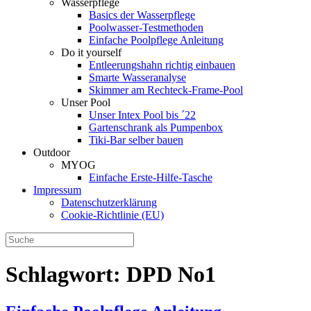
Wasserpflege
Basics der Wasserpflege
Poolwasser-Testmethoden
Einfache Poolpflege Anleitung
Do it yourself
Ent­leerungs­hahn richtig einbauen
Smarte Wasseranalyse
Skimmer am Rechteck-Frame-Pool
Unser Pool
Unser Intex Pool bis ´22
Gartenschrank als Pumpenbox
Tiki-Bar selber bauen
Outdoor
MYOG
Einfache Erste-Hilfe-Tasche
Impressum
Datenschutzerklärung
Cookie-Richtlinie (EU)
Schlagwort:
DPD No1