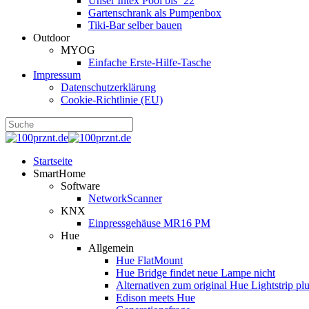
Unser Intex Pool bis ´22
Gartenschrank als Pumpenbox
Tiki-Bar selber bauen
Outdoor
MYOG
Einfache Erste-Hilfe-Tasche
Impressum
Datenschutzerklärung
Cookie-Richtlinie (EU)
Startseite
SmartHome
Software
NetworkScanner
KNX
Einpressgehäuse MR16 PM
Hue
Allgemein
Hue FlatMount
Hue Bridge findet neue Lampe nicht
Alternativen zum original Hue Lightstrip pl
Edison meets Hue