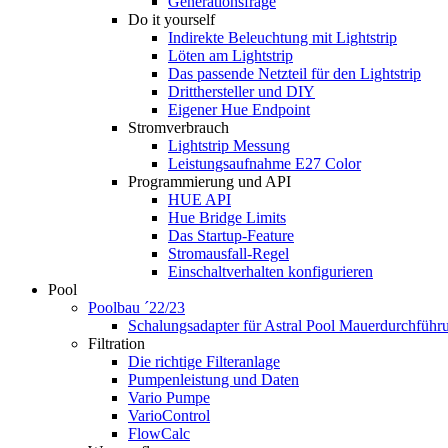
Generationsfrage
Do it yourself
Indirekte Beleuchtung mit Lightstrip
Löten am Lightstrip
Das passende Netzteil für den Lightstrip
Dritthersteller und DIY
Eigener Hue Endpoint
Stromverbrauch
Lightstrip Messung
Leistungsaufnahme E27 Color
Programmierung und API
HUE API
Hue Bridge Limits
Das Startup-Feature
Stromausfall-Regel
Einschaltverhalten konfigurieren
Pool
Poolbau ´22/23
Schalungs­adapter für Astral Pool Mauer­durch­führ
Filtration
Die richtige Filter­anlage
Pumpenleistung und Daten
Vario Pumpe
Vario­Control
FlowCalc