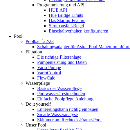
Programmierung und API
HUE API
Hue Bridge Limits
Das Startup-Feature
Stromausfall-Regel
Einschaltverhalten konfigurieren
Pool
Poolbau ´22/23
Schalungs­adapter für Astral Pool Mauer­durch­führ
Filtration
Die richtige Filter­anlage
Pumpenleistung und Daten
Vario Pumpe
Vario­Control
FlowCalc
Wasserpflege
Basics der Wasserpflege
Poolwasser-Testmethoden
Einfache Poolpflege Anleitung
Do it yourself
Ent­leerungs­hahn richtig einbauen
Smarte Wasseranalyse
Skimmer am Rechteck-Frame-Pool
Unser Pool