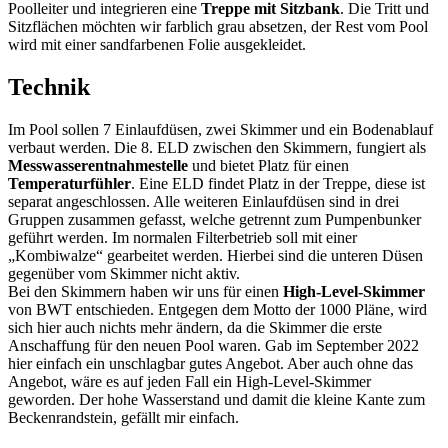
Poolleiter und integrieren eine
Treppe mit Sitzbank
. Die Tritt und
Sitzflächen möchten wir farblich grau absetzen, der Rest vom Pool
wird mit einer sandfarbenen Folie ausgekleidet.
Technik
Im Pool sollen 7 Einlaufdüsen, zwei Skimmer und ein Bodenablauf
verbaut werden. Die 8. ELD zwischen den Skimmern, fungiert als
Messwasserentnahmestelle
und bietet Platz für einen
Temperaturfühler
. Eine ELD findet Platz in der Treppe, diese ist
separat angeschlossen. Alle weiteren Einlaufdüsen sind in drei
Gruppen zusammen gefasst, welche getrennt zum Pumpenbunker
geführt werden. Im normalen Filterbetrieb soll mit einer
„Kombiwalze“ gearbeitet werden. Hierbei sind die unteren Düsen
gegenüber vom Skimmer nicht aktiv.
Bei den Skimmern haben wir uns für einen
High-Level-Skimmer
von BWT entschieden. Entgegen dem Motto der 1000 Pläne, wird
sich hier auch nichts mehr ändern, da die Skimmer die erste
Anschaffung für den neuen Pool waren. Gab im September 2022
hier einfach ein unschlagbar gutes Angebot. Aber auch ohne das
Angebot, wäre es auf jeden Fall ein High-Level-Skimmer
geworden. Der hohe Wasserstand und damit die kleine Kante zum
Beckenrandstein, gefällt mir einfach.