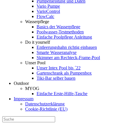
Pumpenleistung und Daten
Vario Pumpe
Vario­Control
FlowCalc
Wasserpflege
Basics der Wasserpflege
Poolwasser-Testmethoden
Einfache Poolpflege Anleitung
Do it yourself
Ent­leerungs­hahn richtig einbauen
Smarte Wasseranalyse
Skimmer am Rechteck-Frame-Pool
Unser Pool
Unser Intex Pool bis ´22
Gartenschrank als Pumpenbox
Tiki-Bar selber bauen
Outdoor
MYOG
Einfache Erste-Hilfe-Tasche
Impressum
Datenschutzerklärung
Cookie-Richtlinie (EU)