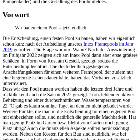
Pumpenkeller) und die Gestaltung des Poolumfeldes.
Vorwort
Wir bauen einen Pool – jetzt endlich.
Die Entscheidung, einen festen Pool zu bauen, haben wir eigentlich
schon kurz nach der Aufstellung unseres
Intex Framepools im Jahr
2019
getroffen. Die Frage war nur: Wann? Nach der Auswinterung
im Frühjahr 2022 zeigten sich am Intex-Pool dann aber erste größere
Schäden, in Form von Rost am Gestell, gezeigt, sodass die
Entscheidung leichtfiel. Die doch deutlich gestiegenen
Anschaffungskosten für einen weiteren Framepool, der zudem nur
eine begrenzte Lebensdauer hätte, haben das Vorhaben zusätzlich
untermauert.
Dass wir den Pool nutzen werden haben die letzten drei Jahre und
rückblickend auch die Saison 2022 gezeigt. Trotz fehlender aktiver
Beheizung und einer durchschnittlichen Wassertemperaturen von
22 °C gab es kaum sonnige Tage, an dennen nicht gebadet wurde.
Weitere Punkte, die man in die Entscheidung für einen eigenen Pool
mit einbeziehen sollte, sind natürlich die generelle Machbarkeit. Hat
man genug Platz im Garten bzw. bleibt vom Garten noch genug
Platz übrig? Auch die finanziellen Aspekte sollten berücksichtigt
werden. Neben den Kosten für den Bau sind natürlich, wie bei
jedem Pool, auch die laufenden Kosten nicht zu vernachlässigen.