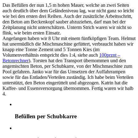
Das Befüllen der nun 1,5 m hohen Mauer, welche an zwei Seiten
auch deutlich über dem Geländeniveau lag, war nicht ganz so leicht
wie bei den ersten drei Reihen. Auch der zusätzliche Arbeitsschritt,
den Beton am Beckenkopf sauber abzuziehen, darf man bei der
Zeitplanung nicht unterschätzen. Unterm Strich waren wir nicht so
flink, wie beim ersten Einsatz.
Angefangen haben wir 8 Uhr mit einem fünfköpfigen Team. Helmut
hat unermüdlich die Mischmaschine gefüttert, verbraucht haben wir
knapp eine Tonne Zement und 5 Tonnen Kies (im
Volumenverhältnis entspricht dies 1:4, siehe auch
100prznt –
Betonrechner
). Torsten hat den Transport übernommen und den
angemischten Beton, per Schubkarre, von der Mischmaschine zum
Pool gefahren. Janko war für das Umsetzen der Auffahrrampen
sowie für das Entladen/Verteilen zuständig. Ich habe beim Verteilen
unterstützt, den Beton eingerüttelt und abgezogen. Katrin hat die
Kaffee- und Essensversorgung übernommen. Fertig waren wir halb
4.
Befüllen per Schubkarre