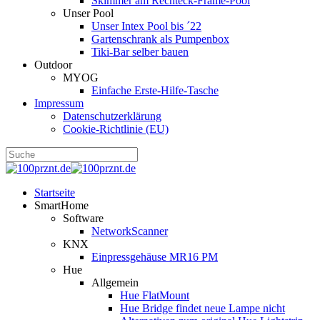
Skimmer am Rechteck-Frame-Pool
Unser Pool
Unser Intex Pool bis ´22
Gartenschrank als Pumpenbox
Tiki-Bar selber bauen
Outdoor
MYOG
Einfache Erste-Hilfe-Tasche
Impressum
Datenschutzerklärung
Cookie-Richtlinie (EU)
Startseite
SmartHome
Software
NetworkScanner
KNX
Einpressgehäuse MR16 PM
Hue
Allgemein
Hue FlatMount
Hue Bridge findet neue Lampe nicht