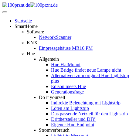
Startseite
SmartHome
Software
NetworkScanner
KNX
Einpressgehäuse MR16 PM
Hue
Allgemein
Hue FlatMount
Hue Bridge findet neue Lampe nicht
Alternativen zum original Hue Lightstrip
plus
Edison meets Hue
Generationsfrage
Do it yourself
Indirekte Beleuchtung mit Lightstrip
Löten am Lightstrip
Das passende Netzteil für den Lightstrip
Dritthersteller und DIY
Eigener Hue Endpoint
Stromverbrauch
Lightstrip Messung