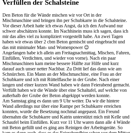
Verfüllen der Schalsteine
Den Beton für die Wände mischen wir vor Ort in der
Mischmaschine und bringen ihn per Schubkarre in die Schalsteine.
Vor dieser Arbeit hatte ich etwas Angst, da ich den Aufwand nur
schwer abschätzen konnte. Im Nachhinein muss ich sagen, dass ich
mir das alles viel zu kompliziert vorgestellt habe. An zwei Tagen
haben wir etwas über 2 cbm Beton gemischt und eingebracht und
das mit minimaler Man- und Womenpower 😉
Angefangen habe ich allein am Freitagnachmittag, Mischen, Fahren,
Einfüllen, Verdichten, und wieder von vorne). Nach ein paar
Mischmaschinen kam meine bessere Hälfte zur Hilfe und kurz
darauf auch unser netter Nachbar. Zu Dritt lief das dann wie am
Schnürchen. Ein Mann an der Mischmaschine, eine Frau an der
Schubkarre und ich mit Rüttelflasche in der Grube. Nach einer
langen und einer kurzen Wand haben wir dann Feierabend gemacht.
Verfüllt haben wir die Wände über eine Schaltafel, auf welche von
außerhalb der Grube der Beton abgekippt werden konnte.
Am Samstag ging es dann um 9 Uhr weiter. Da wir die hintere
Wand allerdings nur über eine Rampe per Schubkarre erreichen
konnten, wurde die Besetzung nochmal angepasst. Ein Freund
übernahm die Schubkarre und Katrin unterstützt mich mit Kelle und
Schaufel beim Einfüllen. Kurz vor 11 Uhr waren dann alle 4 Wände
mit Beton gefüllt und es ging ans Reinigen der Arbeitsgeräte. So
kam es dann auch, dass es das Feierabendbier schon vor dem Mittag