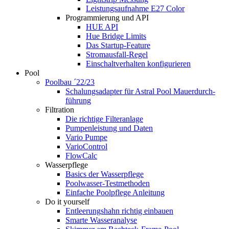
Leistungsaufnahme E27 Color
Programmierung und API
HUE API
Hue Bridge Limits
Das Startup-Feature
Stromausfall-Regel
Einschaltverhalten konfigurieren
Pool
Poolbau ´22/23
Schalungs­adapter für Astral Pool Mauer­durch­
führung
Filtration
Die richtige Filter­anlage
Pumpenleistung und Daten
Vario Pumpe
Vario­Control
FlowCalc
Wasserpflege
Basics der Wasserpflege
Poolwasser-Testmethoden
Einfache Poolpflege Anleitung
Do it yourself
Ent­leerungs­hahn richtig einbauen
Smarte Wasseranalyse