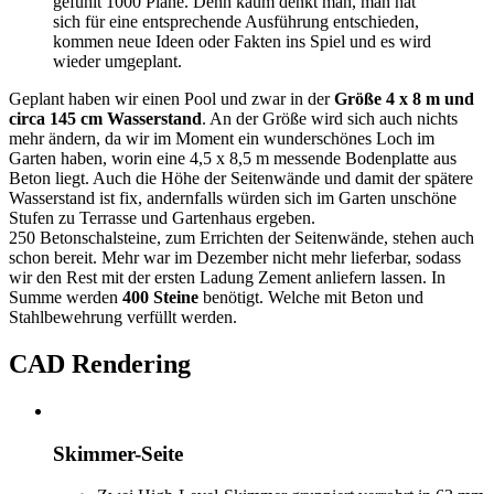
gefühlt 1000 Pläne. Denn kaum denkt man, man hat
sich für eine entsprechende Ausführung entschieden,
kommen neue Ideen oder Fakten ins Spiel und es wird
wieder umgeplant.
Geplant haben wir einen Pool und zwar in der
Größe 4 x 8 m und
circa 145 cm Wasserstand
. An der Größe wird sich auch nichts
mehr ändern, da wir im Moment ein wunderschönes Loch im
Garten haben, worin eine 4,5 x 8,5 m messende Bodenplatte aus
Beton liegt. Auch die Höhe der Seitenwände und damit der spätere
Wasserstand ist fix, andernfalls würden sich im Garten unschöne
Stufen zu Terrasse und Gartenhaus ergeben.
250 Betonschalsteine, zum Errichten der Seitenwände, stehen auch
schon bereit. Mehr war im Dezember nicht mehr lieferbar, sodass
wir den Rest mit der ersten Ladung Zement anliefern lassen. In
Summe werden
400 Steine
benötigt. Welche mit Beton und
Stahlbewehrung verfüllt werden.
CAD Rendering
Skimmer-Seite