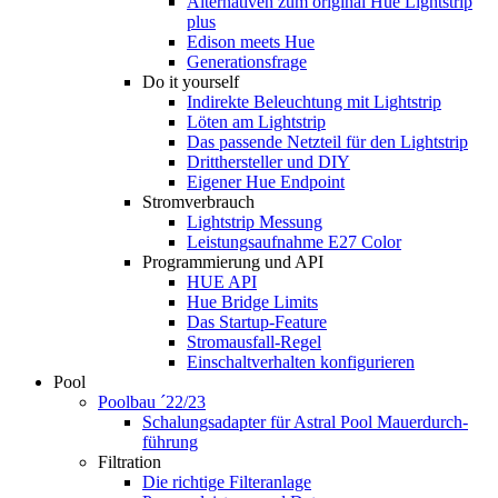
Alternativen zum original Hue Lightstrip
plus
Edison meets Hue
Generationsfrage
Do it yourself
Indirekte Beleuchtung mit Lightstrip
Löten am Lightstrip
Das passende Netzteil für den Lightstrip
Dritthersteller und DIY
Eigener Hue Endpoint
Stromverbrauch
Lightstrip Messung
Leistungsaufnahme E27 Color
Programmierung und API
HUE API
Hue Bridge Limits
Das Startup-Feature
Stromausfall-Regel
Einschaltverhalten konfigurieren
Pool
Poolbau ´22/23
Schalungs­adapter für Astral Pool Mauer­durch­
führung
Filtration
Die richtige Filter­anlage