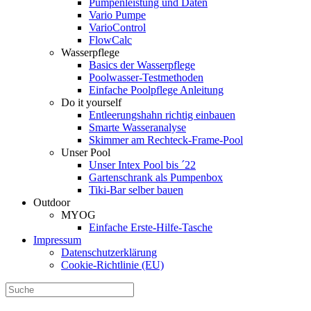
Pumpenleistung und Daten
Vario Pumpe
Vario­Control
FlowCalc
Wasserpflege
Basics der Wasserpflege
Poolwasser-Testmethoden
Einfache Poolpflege Anleitung
Do it yourself
Ent­leerungs­hahn richtig einbauen
Smarte Wasseranalyse
Skimmer am Rechteck-Frame-Pool
Unser Pool
Unser Intex Pool bis ´22
Gartenschrank als Pumpenbox
Tiki-Bar selber bauen
Outdoor
MYOG
Einfache Erste-Hilfe-Tasche
Impressum
Datenschutzerklärung
Cookie-Richtlinie (EU)