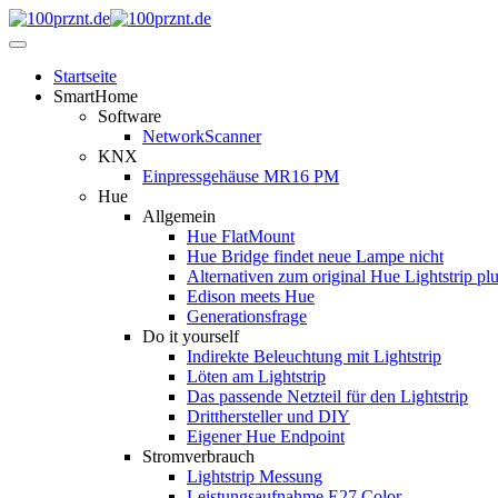
Startseite
SmartHome
Software
NetworkScanner
KNX
Einpressgehäuse MR16 PM
Hue
Allgemein
Hue FlatMount
Hue Bridge findet neue Lampe nicht
Alternativen zum original Hue Lightstrip pl
Edison meets Hue
Generationsfrage
Do it yourself
Indirekte Beleuchtung mit Lightstrip
Löten am Lightstrip
Das passende Netzteil für den Lightstrip
Dritthersteller und DIY
Eigener Hue Endpoint
Stromverbrauch
Lightstrip Messung
Leistungsaufnahme E27 Color