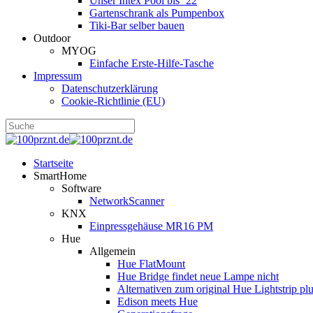
Unser Intex Pool bis ´22
Gartenschrank als Pumpenbox
Tiki-Bar selber bauen
Outdoor
MYOG
Einfache Erste-Hilfe-Tasche
Impressum
Datenschutzerklärung
Cookie-Richtlinie (EU)
Startseite
SmartHome
Software
NetworkScanner
KNX
Einpressgehäuse MR16 PM
Hue
Allgemein
Hue FlatMount
Hue Bridge findet neue Lampe nicht
Alternativen zum original Hue Lightstrip pl
Edison meets Hue