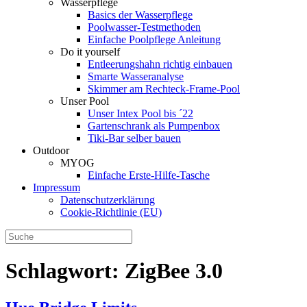
Wasserpflege
Basics der Wasserpflege
Poolwasser-Testmethoden
Einfache Poolpflege Anleitung
Do it yourself
Ent­leerungs­hahn richtig einbauen
Smarte Wasseranalyse
Skimmer am Rechteck-Frame-Pool
Unser Pool
Unser Intex Pool bis ´22
Gartenschrank als Pumpenbox
Tiki-Bar selber bauen
Outdoor
MYOG
Einfache Erste-Hilfe-Tasche
Impressum
Datenschutzerklärung
Cookie-Richtlinie (EU)
Schlagwort:
ZigBee 3.0