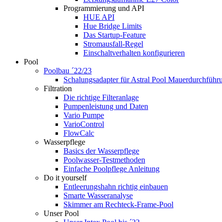
Programmierung und API
HUE API
Hue Bridge Limits
Das Startup-Feature
Stromausfall-Regel
Einschaltverhalten konfigurieren
Pool
Poolbau ´22/23
Schalungs­adapter für Astral Pool Mauer­durch­führ
Filtration
Die richtige Filter­anlage
Pumpenleistung und Daten
Vario Pumpe
Vario­Control
FlowCalc
Wasserpflege
Basics der Wasserpflege
Poolwasser-Testmethoden
Einfache Poolpflege Anleitung
Do it yourself
Ent­leerungs­hahn richtig einbauen
Smarte Wasseranalyse
Skimmer am Rechteck-Frame-Pool
Unser Pool