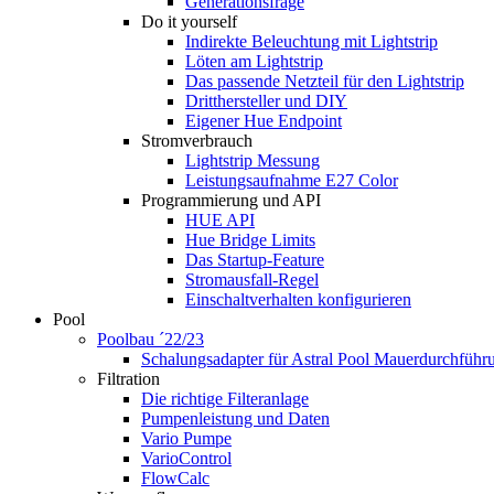
Generationsfrage
Do it yourself
Indirekte Beleuchtung mit Lightstrip
Löten am Lightstrip
Das passende Netzteil für den Lightstrip
Dritthersteller und DIY
Eigener Hue Endpoint
Stromverbrauch
Lightstrip Messung
Leistungsaufnahme E27 Color
Programmierung und API
HUE API
Hue Bridge Limits
Das Startup-Feature
Stromausfall-Regel
Einschaltverhalten konfigurieren
Pool
Poolbau ´22/23
Schalungs­adapter für Astral Pool Mauer­durch­führ
Filtration
Die richtige Filter­anlage
Pumpenleistung und Daten
Vario Pumpe
Vario­Control
FlowCalc